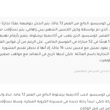
معجزة برشلونة ديستني كوسيسو، البالغ من العمر 12 عامًا، يثير الجدل بتوقيعه عقدًا تجار
، الذي تم بواسطة وكيل اللاعبين الشهير بيني زاهافي، يثير تساؤلات ح
ن القصر. كوسيسو، الذي يلعب في أكاديمية برشلونة، يتميز بأرقام تهديف
مذهلة، حيث سجل 145 هدفًا في 52 مباراة في الموسم الماضي. على الرغم من أن قوانين ال
تمنع الوكلاء من توقيع عقود تمثيل مع لاعبين تحت 16 عامًا، إلا أنها لا تحظر تقديم المشورة
لتجارية باسم العائلة. نايكي لديها تاريخ في التعاقد مع مواهب صغير
ويفرت.
اء في الخبر قبل التفاصيل
أثار الطفل الموهوب ديستني كوسيسو، لاعب أكاديمية برشلونة البا
كة نايكي، ليبدأ رحلة جديدة في مسيرته الكروية المبكرة، وسط تساؤلا
ُصر من قبل الوكلاء.