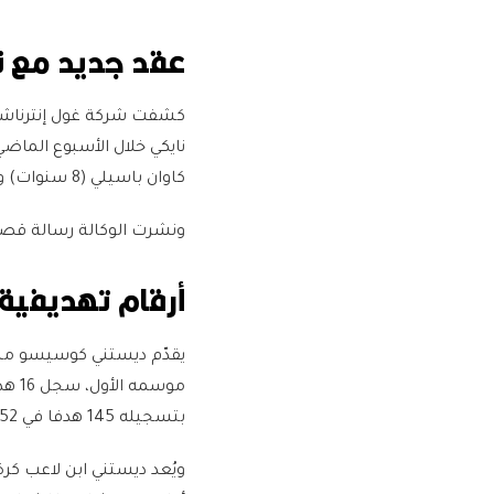
عقد جديد مع نايكي
كشفت شركة غول إنترناشون
نايكي خلال الأسبوع الما
كاوان باسيلي (8 سنوات) وشان كلويفرت (9 سنوات).
ونشرت الوكالة رسالة قصير
أرقام تهديفية 
بتسجيله 145 هدفا في 52 مباراة.
ويُعد ديستني ابن لاعب كرة