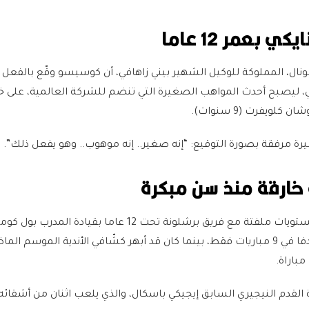
 بعمر 12 عاما
ال، المملوكة للوكيل الشهير بيني زاهافي، أن كوسيسو وقّع بالفعل 
ضي، ليصبح أحدث المواهب الصغيرة التي تنضم للشركة العالمية، على 
ة مرفقة بصورة التوقيع: “إنه صغير.. إنه موهوب.. وهو يفعل ذلك”.
خارقة منذ سن مبكرة
يقدّم ديستني كوسيسو مستويات ملفتة مع فريق برشلونة تحت 12 عاما بقيادة 
موسمه الأول، سجل 16 هدفا في 9 مباريات فقط، بينما كان قد أبهر كشّافي الأندية الموسم ال
 القدم النيجيري السابق إيجيكي باسكال، والذي يلعب اثنان من أشقائه