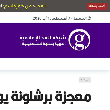
الجمعة - 7 أغسطس / آب 2026
رياضة
معجزة برشلونة يوقع عقد