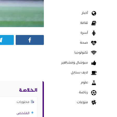
أخبار
ثقافة
أسرة
Facebook
صحة
تكنولوجيا
سوشال ومشاهير
لايف ستايل
علوم
الـخـلاصـة
رياضة
محتويات:
منوعات
الملخص