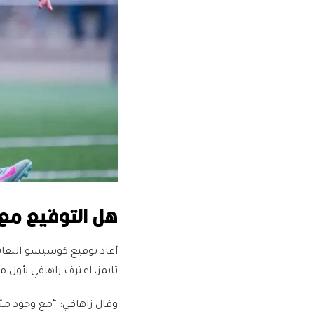
هل التوقيع مع طفل عمر
أعاد توقيع كوسيسو النقاش
تايمز، اعترف زاهافي لأول مرة بأنه يقدّم المش
وقال زاهافي: “مع وجود مئا