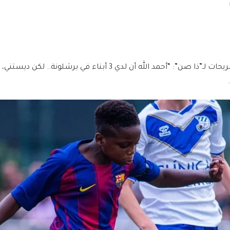
وقال والده باسكال في تصريحات لـ”ذا صن”: “أحمد الله أن لدي 3 أبناء في برشلونة.. ل