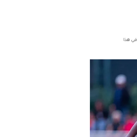
كن ديستني، في هذا