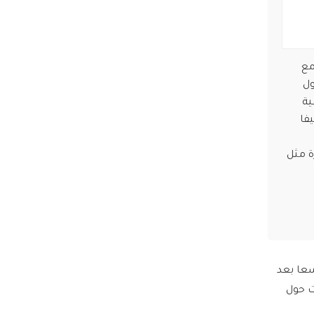
يًا مع
ول
ية
فيفا
ة مثل
لغ من العمر 12 عاما، جدلا واسعا بعد
ت حول