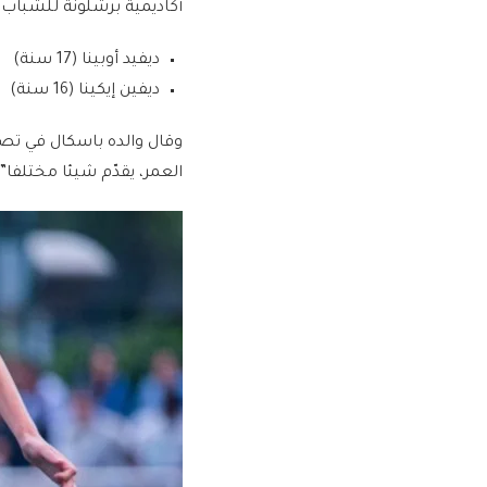
أكاديمية برشلونة للشباب:
ديفيد أوبينا (17 سنة)
ديفين إيكينا (16 سنة)
العمر، يقدّم شيئا مختلفا”.