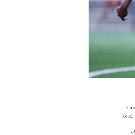
ة ذا
ي.