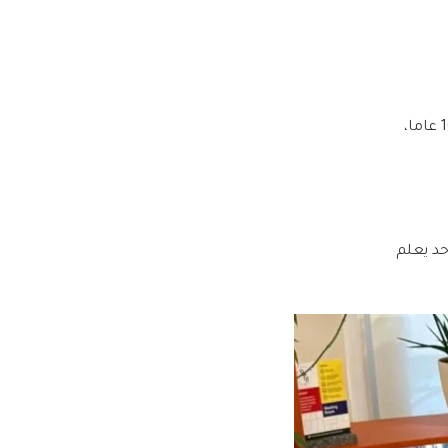
وفق لوائح الاتحاد الدولي لكرة القدم (فيفا)، يُمنع الوكلاء من توقيع عقود تمثيل مع لاعبين تحت 16 عاما،
حد يعلم