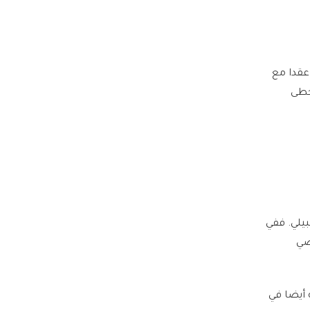
عقدا مع
خطى
المدرب بول كومبيلي. ففي
ماضي
 أيضا في