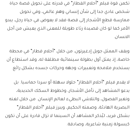
تكمن قوة فيلم “أحلام القطار” في قدرته على تحويل قصة حياة
شخص عادي جدا إلى شأن إنساني وهم عالمي، وفي تحويل
ممارسة قطع الأشجار إلى قصة فقد لا يعوض في حياة رجل، يبدو
الأمر كما لو كان قصيدة رثاء طويلة للمعنى الذي يعيش من أجل
الانسان.
ويقف الممثل جويل إدغيرتون، من خلال “أحلام قطار” في محطة
خاصة، إذ يمثل أول بطولة سينمائية مطلقة له، وقد استطاع أن
يستخدم ملامحه وتعبيرات وجهه وحركات جسده بشكل رائع.
لا يقدم فيلم “أحلام القطار” حلولا سهلة أو سردا حماسيا. بل
يدعو المشاهد إلى تأمل الأشجار، وخطوط السكك الحديدية،
وتغير الفصول، والتلاشي البطيء لعالم الإنسان. من خلال لغته
البصرية الهادئة، وصمته الحكيم، ويبرز فيلم “أحلام القطار”
بشكل فريد، ليُذكر المشاهد أن السينما لا تزال قادرة على أن تكون
كبسولة زمنية شاعرية، وصادقة.