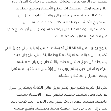
يعيش في الريف غربي الولايات المتحدة في بدايات القرن الـ20،
خلال فترة ازدهار معسكرات قطع الأشجار وتوسع خطوط
السكك الحديدية. يصل غراينير إلى ولاية أيداهو ليعمل في
استخراج الأخشاب وبناء السكك الحديدية، متنقلا بين
المعسكرات ومحافظا على رزقه بجهد وعرق، إلى أن يصبح جزءا
من مجتمع العمال الضخم هناك.
يتزوج روبرت من الفتاة التي أحبها، غلاديس (فيليسيتي جونز)، التي
تضيف إلى حياته المنعزلة دفئا وطمأنينة. يبني الزوجان حياة
بسيطة في كوخ خشبي محاط بالأشجار، ويربيان طفلتهما
الرضيعة، في حين يحلم روبرت بأن يُؤسِّس مستقبلا مستقرا
يجمع المنزل والعائلة والانتماء.
لكن كل شيء يتغير حين يُدمّر حريق هائل الغابةَ ويمتد إلى منزل
غراينير. وفي مشهد مرعب، تلتهم النيران الأشجار بسرعة
خاطفة. وعندما يعود روبرت بعد إخماد الحريق، يجد كوخه وقد
تحول إلى رماد، في حين اختفت زوجته وطفلته. ويُقنع نفسه