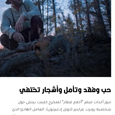
حب وفقد وتأمل وأشجار تختفي
تدور أحداث فيلم “أحلام قطار” للمخرج كلينت بينتلي حول
شخصية روبرت غراينير (جويل إدغيرتون)، العامل الهادئ الذي