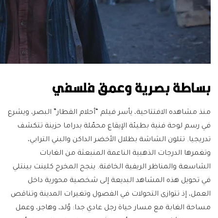
بساطة بصرية وعمق فلسفي
منذ مشاهده الافتتاحية، يأسر فيلم “أحلام القطار” البصر، ويشرع
في رسم لوحة فنية بطيئة الإيقاع محمّلة بدراما حزينة تتكشف
تدريجيا. تتلون الشاشة بظلال الأخضر الداكن والبني الترابي،
وتغمرها الدرجات الذهبية الناعمة المنبعثة من الغابات
الشاسعة والمناظر الريفية الخافتة. ينجح المخرج كلينت بينتلي
في تحويل هذه المشاهد البديعة إلى شخصية محورية داخل
العمل، إذ تتوازى التحولات في الفصول وتغيرات المدينة وتناقص
مساحة الغابة مع مسار حياة رجل عادي جدا: وُلد، وهاجر، وعمل