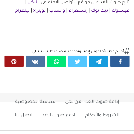
تابع صوت الغد على مواقع التواصل الاجتماعي :
نبض
|
فيسبوك
|
تيك توك
|
إنستغرام
|
واتساب
|
تويتر ×
|
تيلغرام
أحلام قطار
تأمل
جويل إدغيرتون
فقد
فيلم صامت
كلينت بينتلي
إذاعة صوت الغد – من نحن
سياسة الخصوصية
الشروط والأحكام
ادعم صوت الغد
اتصل بنا