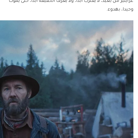
غراينير من بعيد، لا يقترب أبدا، ولا يعرف الحقيقة ابدأ، حتى يموت
وحيدا، بهدوء.