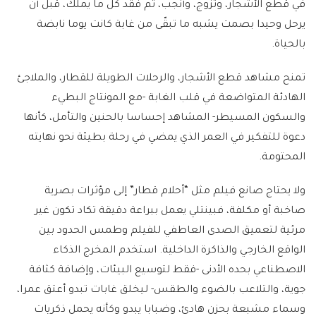
في قطع الأشجار، وتزوج، وأنجب، ثم فقد كل ما يملك، قبل أن
يرحل وحيدا بصمت يشبه ما تبقّى من غابة كانت يوما نابضة
بالحياة.
تمنح مشاهد قطع الأشجار، والرحلات الطويلة للقطار، والملاجئ
الهادئة المتواضعة في قلب الغابة -مع المونتاج البطيء
والسكون المسيطر- المشاهد إحساسا بالحنين والتأمل، كأنها
دعوة للتفكير في العمر الذي يمضي في رحلة بطيئة نحو نهايته
المحتومة.
ولا يحتاج صانع فيلم مثل “أحلام قطار” إلى مؤثرات بصرية
صاخبة أو مكلفة، فبينتلي يعمل ببراعة دقيقة تكاد تكون غير
مرئية لتعميق الصدى العاطفي للفيلم وطمس الحدود بين
الواقع الخارجي والذاكرة الداخلية. استخدم المخرج الذكاء
الاصطناعي بحده الأدنى -فقط لتوسيع البيئات، وإضافة كثافة
جوية، والتلاعب بالضوء والطقس- ليخلق غابات تبدو أعتق عمرا،
وسماء مشبعة بحزن هادئ، وضبابا يبدو وكأنه يحمل ذكريات