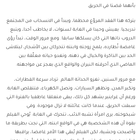
بأنهما قضتا في الحريق.
يتركه هذا الفقد المروّع محطما، ويبدأ في الانسحاب من المجتمع
تدريجيا. يعيش وحيدا في الغابة لسنوات، لا يخاطب أحدا، ويتبع
الدروب ذاتها التي كان يسلكها سابقا. ومع مرور الوقت، تبدأ رؤى
غامضة تُطارده، يلمح زوجته وابنته تتحركان بين الأشجار، ليتلاشى
الحد بين الذاكرة والخيال في ذهنه، وتغدو حياته معلّقة بين
الماضي الذي أحرقته النيران والواقع الذي يعجز عن مواجهته.
مع مرور السنين، تغزو الحداثة العالم. تزداد سرعة القطارات،
وتكبر المدن، وتظهر السيارات، وتصل الكهرباء، فتتقلص الغابة.
ورغم أن غراينير يشهد كل ذلك، يبقى متعلقا عاطفيا بالفترة التي
سبقت الحريق، عندما كانت عائلته لا تزال موجودة. وفي
شيخوخته، يرى امرأة تشبه الذئب، تتحرك في الغابة. يُوحي الفيلم
بقوة أن هذه الشخصية هي في الواقع ابنته، التي نجت بطريقة ما
وأصبحت وحشية، لكن الفيلم يُبقي هذا الأمر غامضا، يراقبها