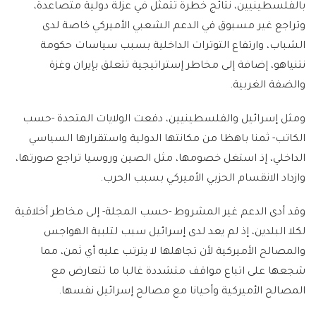
بالفلسطينيين، نتائج خطرة تتمثل في عزلة دولية متصاعدة،
وتراجع غير مسبوق في الدعم الشعبي الأميركي خاصة لدى
الشباب، وارتفاع التوترات الداخلية بسبب سياسات حكومة
نتنياهو، إضافة إلى مخاطر إستراتيجية تتعلق بإيران وغزة
والضفة الغربية.
ومثل إسرائيل والفلسطينيين، دفعت الولايات المتحدة -حسب
الكاتب- ثمنا باهظا من مكانتها الدولية واستقرارها السياسي
الداخلي، إذ استغل خصومها، مثل الصين وروسيا تراجع صورتها،
وازداد الانقسام الحزبي الأميركي بسبب الحرب.
وقد أدى الدعم غير المشروط -حسب المجلة- إلى مخاطر أخلاقية
لكلا البلدين، إذ لم يعد لدى إسرائيل سبب لتلبية الهواجس
والمصالح الأميركية لأن تجاهلها لا يترتب عليه أي ثمن، مما
شجعها على اتباع مواقف متشددة غالبا ما تتعارض مع
المصالح الأميركية وأحيانا مع مصالح إسرائيل نفسها.