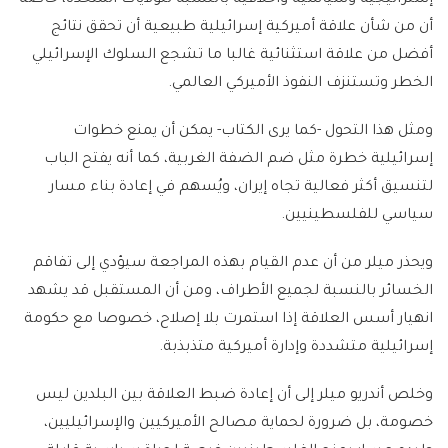
إستراتيجية وسياسية وأخلاقية بالنسبة للولايات المتحدة، خاصة
أن من شأن علاقة أميركية إسرائيلية طبيعية أن تحقق نتائج
أفضل من علاقة استثنائية غالبا ما تشجع السلوك الإسرائيلي
الخطر وتستنزف النفوذ الأميركي العالمي.
ومثل هذا التحول -كما يرى الكتاب- يمكن أن يمنع خطوات
إسرائيلية خطرة مثل ضم الضفة الغربية، كما أنه يفتح الباب
لتنسيق أكثر فعالية تجاه إيران، ويُسهم في إعادة بناء مسار
سياسي للفلسطينيين.
ويحذر ميلر من أن عدم القيام بهذه المراجعة سيؤدي إلى تفاقم
الخسائر بالنسبة لجميع الأطراف، ومن أن المستقبل قد يشهد
انهيار أسس العلاقة إذا استمرت بلا إصلاح، خصوصا مع حكومة
إسرائيلية متشددة وإدارة أميركية متذبذبة.
وخلص أندريو ميلر إلى أن إعادة ضبط العلاقة بين البلدين ليس
خصومة، بل ضرورة لحماية مصالح الأميركيين والإسرائيليين،