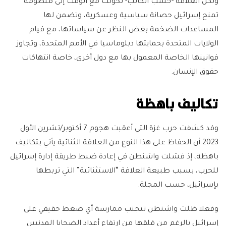
ولكن العلاقة -حسب الكاتب- تحولت مع الوقت إلى منظومة
تمنح إسرائيل حصانة سياسية وعسكرية، وتضمن لها
المساعدات الضخمة بغض النظر عن سياساتها، مع قيام
الولايات المتحدة بحمايتها دبلوماسيا في الأمم المتحدة، وتجاوز
قوانينها الخاصة المعمول بها مع دول أخرى، خاصة انتهاكات
حقوق الإنسان.
تكاليف باهظة
وقد كشفت حرب غزة التي أعقبت هجوم 7 أكتوبر/تشرين الأول
2023 أن الحفاظ على هذا النوع من العلاقة الثنائية يأتي بتكاليف
باهظة، إذ فشلت واشنطن في إعادة ضبط طريقة إدارة إسرائيل
للحرب، بسبب طبيعة العلاقة “الاستثنائية” التي تربطها
بإسرائيل، حسب المجلة.
وفعلا ظلت واشنطن تتجنب ممارسة أي ضغط حقيقي على
إسرائيل بالرغم من قلقها من ارتفاع أعداد الضحايا المدنيين