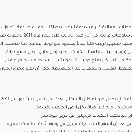
لحظات انفعالية غير مسبوقة انتهت ببطاقات حمراء صادمة، تجاوزت 
اللعب العنيف لتشمل سلوكيات غريبة. من أبرز هذه الحالات طرد نيمار عام 2011 ل
ه خيمينيز لرميه كلباً ضالاً بقسوة نحو لوحة إعلانية. كما تضمنت ال
(بوير وداير) لتبادلهما اللكمات، وطرد إيدن هازارد لركل جامع كرات،
لتحكيمي التاريخي بمنح جوزيب شيمونيتش ثلاث بطاقات صفراء قبل ال
الضغط النفسي واللحظات غير المنضبطة يمكن أن تغير مجرى المباري
ئه قناع يحمل صورته خلال الاحتفال بهدف في كأس ليبرتادوريس 2011.
باشرة لرميه كلباً ضالاً دخل أرض الملعب بقسوة.
اير لتبادلهما اللكمات كزميلين في فريق نيوكاسل.
ش بعد أن أشهر الحكم غراهام بول في وجهه ثلاث بطاقات صفراء.