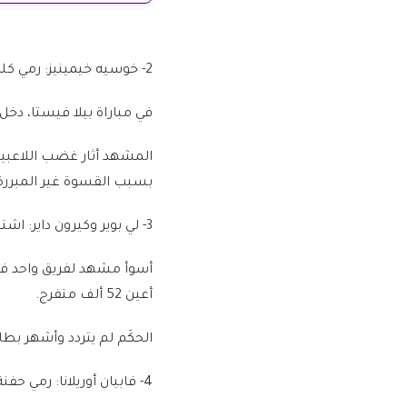
2- خوسيه خيمينيز: رمي كلب إلى لوحة الإعلانات
في مباراة بيلا فيستا، دخل
المشهد أثار غضب اللاعبين
بسبب القسوة غير المبررة
3- لي بوير وكيرون داير: اشتباك زميلين داخل الفريق
أسوأ مشهد لفريق واحد في ال
أعين 52 ألف متفرج.
الحكَم لم يتردد وأشهر بطا
4- فابيان أوريلانا: رمي حفنة عشب على بوسكيتس