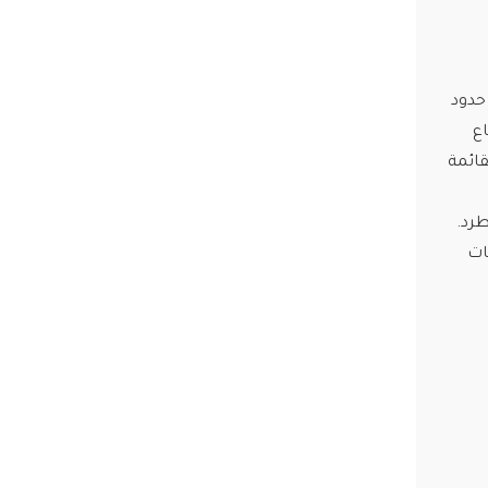
حدود
احتفاله بقناع
قائمة
طرد.
ات