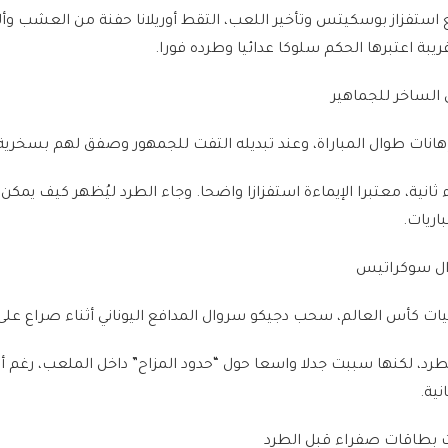
يل/نيسان 2015، ومع استفزاز بوسكيتس وتأخير اللعب، التقط أوريلانا حفنة من العشب و
يبة اعتبرها الحكم سلوكا عدائيا وطرده فورا.
انات طوال المباراة، وعند تبديله التفت للجمهور وصفق لهم بسخرية
انية، معتبرا الإيماءة استفزازا واضحا. وجاء الطرد ليُظهر كيف يمك
باريات.
ت كأس العالم، سحب دجيكو سروال المدافع اليوناني أثناء صراع على 
طرد، لكنها سببت جدلا واسعا حول “حدود المزاح” داخل الملعب، رغم أ
نية.