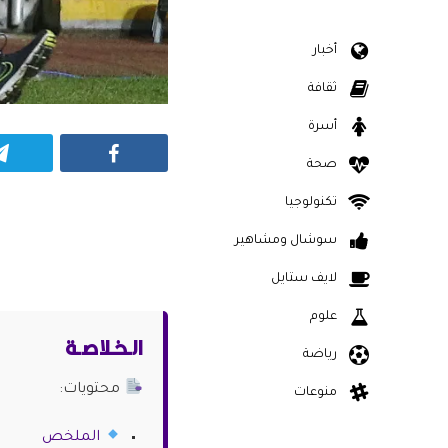
أخبار
ثقافة
أسرة
Facebook
صحة
تكنولوجيا
سوشال ومشاهير
لايف ستايل
علوم
الـخـلاصـة
رياضة
محتويات:
منوعات
الملخص