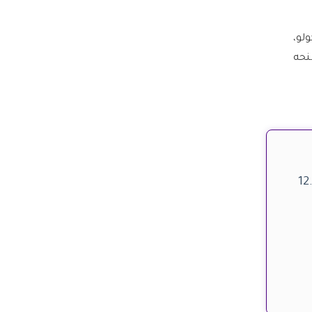
ولو،
نحه
12