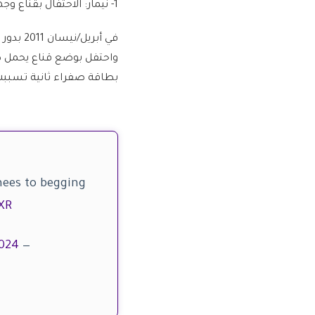
1- نيمار: الاحتفال بقناع وجهه
في أبري
واحتفل بوضع قناع يحمل ص
بطاقة صفراء ثانية تسبب
nees to begging
XR
2024
— Abochie (Fan) ??‍