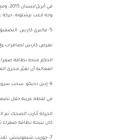
في أبر
وجه لاعب برشلونة، حركة غر
5- فاليري كاربين: التصفيق الساخر للجماهير
تعرض كاربين لصافرات وإه
الحكم منحه بطاقة صفراء ث
انفعالية أن تغيّر مجرى الم
6- إدين دجيكو: سحب سروال سوكراتيس
في لقطة غريبة خلال تصفيا
الحركة أثارت الضحك ثم ال
كان نتيجة بطاقة صفراء ثا
7- جوزيب شيمونيتش: ثلاث بطاقات صفراء قبل الطرد