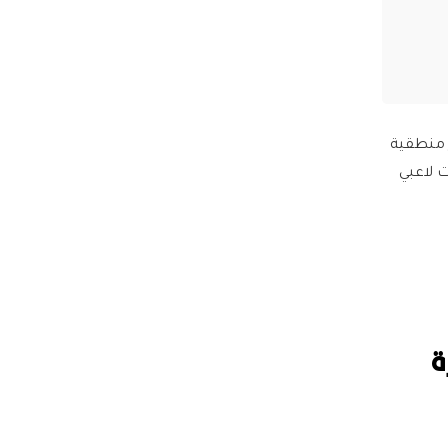
 منطقية
 لاعبي
كرة