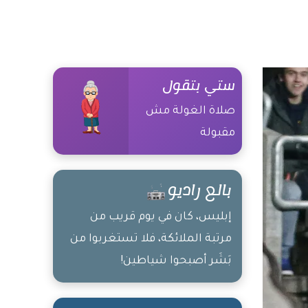
ستي بتقول
صلاة الغولة مش
مقبولة
بالع راديو
إبليس، كان في يوم قريب من
مرتبة الملائكة، فلا تستغربوا من
بَشَر أصبحوا شياطين!