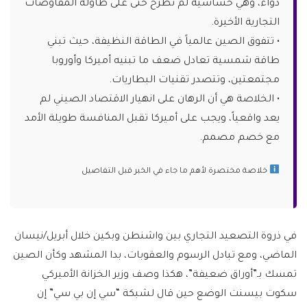
دواء، وهي حساسية لم تُطرح حتى على طاولة المفاوضات
التجارية الأخيرة.
• تتفوق الصين عالمياً في الطاقة النظيفة، حيث تبني
طاقة شمسية تعادل ضعف ما تبنيه أميركا وأوروبا
مجتمعتين، وتتصدر تقنيات البطاريات.
• الخلاصة هي أن الرهان على انهيار الاقتصاد الصيني لم
يعد واقعياً، ويجب على أميركا تقبل المنافسة طويلة الأمد
مع خصم مصمم.
خلاصة مختصرة لأهم ما جاء في الخبر قبل التفاصيل
في ذروة التصعيد التجاري بين واشنطن وبكين خلال أبريل/نيسان
الماضي، ومع تبادل الرسوم والعقوبات، بدا المشهد وكأن الصين
تمسك بـ”أوراق ضعيفة”، هكذا وصف وزير الخزانة الأميركي
سكوت بيسنت الوضع حين قال لشبكة “سي إن بي سي” إن