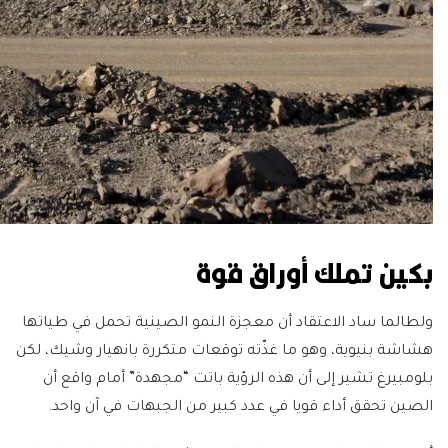
بكين تملك أوراق قوة
ولطالما ساد الاعتقاد أن معجزة النمو الصينية تحمل في طياتها
هشاشة بنيوية، وهو ما غذّته توقعات متكررة بانهيار وشيك، لكن
بلومبيرغ تشير إلى أن هذه الرؤية باتت “مجهدة” أمام واقع أن
الصين تحقق أداء قويا في عدد كبير من الجبهات في آن واحد.