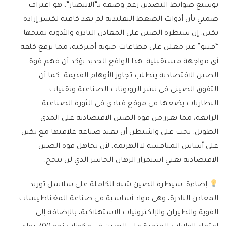
توسيع ضوابط التصدير، رغم وصفه بـ”الانتصار”، هو اعتراف
ضمني بأن أدوات الضغط التقليدية لم تعد كافية لكسر إرادة
بكين. إن سيطرة الصين على المعادن النادرة والأدوية تمنحها
“فيتو” غير معلن على قطاعات حيوية أميركية، مما يرفع كلفة
أي مواجهة مستقبلية. هذا الواقع الجديد يؤكد أن فهم قوة
الصين الاقتصادية يتطلب تجاوز الأوهام القديمة. كما أن
التفوق الصيني في نشر الروبوتات الصناعية وتقنيات
البطاريات يضعها في موقع قيادي في الثورة الصناعية
الرابعة، مما يعزز من قوة الصين الاقتصادية على المدى
الطويل. يجب على واشنطن أن تعيد صياغة علاقتها مع بكين
على أساس المنافسة لا الهزيمة، لأن تجاهل قوة الصين
الاقتصادية يعني استمرار الرهان الخاسر الذي لن ينجح.
إضاءة:
سيطرة الصين شبه الكاملة على سلاسل توريد
المعادن النادرة، وهي مواد أساسية في صناعة المغناطيسات
القوية والطيران والإلكترونيات الاستهلاكية، بالإضافة إلى