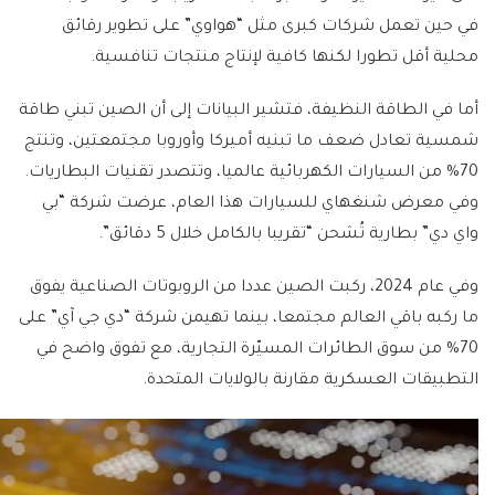
في حين تعمل شركات كبرى مثل “هواوي” على تطوير رقائق
محلية أقل تطورا لكنها كافية لإنتاج منتجات تنافسية.
أما في الطاقة النظيفة، فتشير البيانات إلى أن الصين تبني طاقة
شمسية تعادل ضعف ما تبنيه أميركا وأوروبا مجتمعتين، وتنتج
70% من السيارات الكهربائية عالميا، وتتصدر تقنيات البطاريات.
وفي معرض شنغهاي للسيارات هذا العام، عرضت شركة “بي
واي دي” بطارية تُشحن “تقريبا بالكامل خلال 5 دقائق”.
وفي عام 2024، ركبت الصين عددا من الروبوتات الصناعية يفوق
ما ركبه باقي العالم مجتمعا، بينما تهيمن شركة “دي جي آي” على
70% من سوق الطائرات المسيّرة التجارية، مع تفوق واضح في
التطبيقات العسكرية مقارنة بالولايات المتحدة.