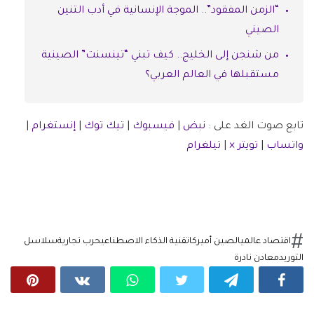
“الزمن المفقود”.. الموجة الإنسانية في أدب التنين
الصيني
من شنجن إلى الخليج.. كيف تبني “تينسنت” الصينية
مستقبلها في العالم العربي؟
تابع صوت الغد على :
نبض
|
فيسبوك
|
تيك توك
|
إنستغرام
|
واتساب
|
تويتر ×
|
تيلغرام
اقتصاد عالمي
الصين أميركا
تقنية الذكاء الاصطناعي
حرب تجارية
سلاسل
التوريد
معادن نادرة