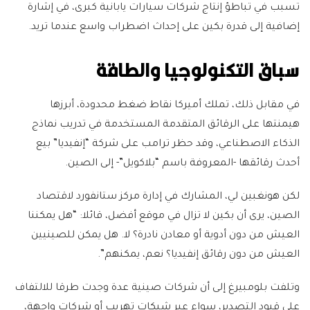
تسبب في تباطؤ إنتاج شركات سيارات يابانية كبرى، في إشارة
إضافية إلى قدرة بكين على إحداث اضطراب واسع عندما تريد.
سباق التكنولوجيا والطاقة
في مقابل ذلك، تملك أميركا نقاط ضغط محدودة، أبرزها
هيمنتها على الرقائق المتقدمة المستخدمة في تدريب نماذج
الذكاء الاصطناعي، وقد حظر ترامب على شركة “إنفيديا” بيع
أحدث رقائقها -المعروفة باسم “بلاكويل”- إلى الصين.
لكن هونغبين لي، المشارك في إدارة مركز ستانفورد لاقتصاد
الصين، يرى أن بكين لا تزال في موقع أفضل، قائلا: “هل يمكننا
العيش من دون أدوية أو معادن نادرة؟ لا. هل يمكن للصينيين
العيش من دون رقائق إنفيديا؟ نعم، يمكنهم”.
وتلفت بلومبيرغ إلى أن شركات صينية عدة وجدت طرقا للالتفاف
على قيود التصدير، سواء عبر شبكات تهريب أو شركات واجهة،