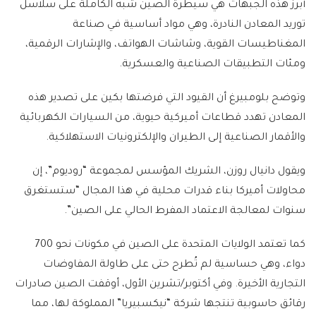
أبرز هذه الجبهات هي سيطرة الصين شبه الكاملة على سلاسل
توريد المعادن النادرة، وهي مواد أساسية في صناعة
المغناطيسات القوية، وشاشات الهواتف، والإشارات الرقمية،
ومئات التطبيقات الصناعية والعسكرية.
وتوضح بلومبيرغ أن القيود التي فرضتها بكين على تصدير هذه
المعادن تهدد قطاعات أميركية حيوية، من السيارات الكهربائية
والأقمار الصناعية إلى الطيران والإلكترونيات الاستهلاكية.
ويقول دانيال روزن، الشريك المؤسس لمجموعة “روديوم”، إن
محاولات أميركا بناء قدرات محلية في هذا المجال “ستستغرق
سنوات لمعالجة الاعتماد المفرط الحالي على الصين”.
كما تعتمد الولايات المتحدة على الصين في مكونات نحو 700
دواء، وهي حساسية لم تُطرح حتى على طاولة المفاوضات
التجارية الأخيرة. وفي أكتوبر/تشرين الأول، أوقفت الصين صادرات
رقائق حاسوبية تنتجها شركة “نيكسبيريا” المملوكة لها، مما