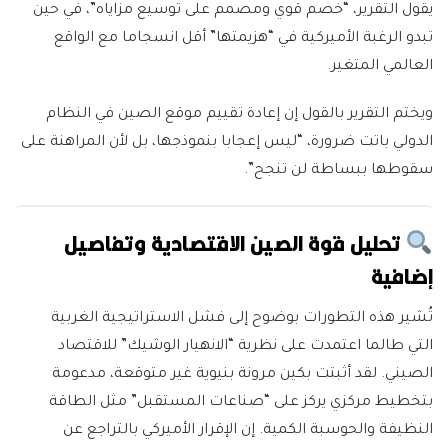
يقول التقرير، “خصم قوي ومصمم على توسيع مزاياه”، في حين
تبدو الرغبة الأميركية في “هزيمتها” أقل انسجاما مع الواقع
العالمي المتغير.
ويختم التقرير بالقول إن إعادة تقييم موقع الصين في النظام
الدولي باتت ضرورة، “ليس إعجابا بنموذجها، بل لأن المراهنة على
سقوطها ببساطة لن تنجح”.
تحليل قوة الصين الاقتصادية وتفاصيل
إضافية
تُشير هذه التطورات بوضوح إلى فشل الاستراتيجية الغربية
التي طالما اعتمدت على نظرية “الانهيار الوشيك” للاقتصاد
الصيني. لقد أثبتت بكين مرونة بنيوية غير متوقعة، مدعومة
بتخطيط مركزي يركز على “صناعات المستقبل” مثل الطاقة
النظيفة والحوسبة الكمية. إن الإقرار الأميركي بالتراجع عن