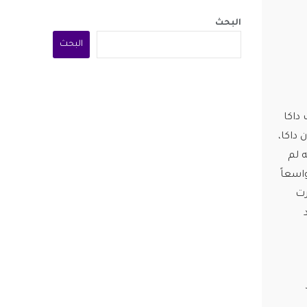
البحث
البحث
داكا
 الدقيقة 92. سجل باتسون داكا،
ه لم
اسعاً
رت
مر