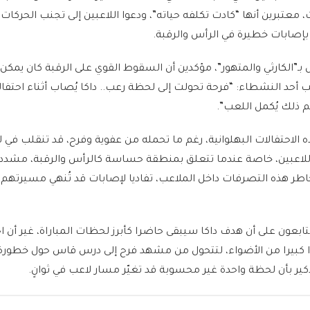
 معتبرين أنها “كادت تكلفه حياته”، ودعوا اللاعبين إلى تجنب الحركات
 بإصابات خطيرة في الرأس والرقبة.
ـ”الكارثي والمتهور”، مؤكدين أن السقوط القوي على الرقبة كان يمكن 
 أحد النشطاء: “فرحة تحولت إلى لحظة رعب.. داكا يُصاب أثناء احتفا
م ذلك يُكمل اللعب”.
الاحتفالات البهلوانية، رغم ما تحمله من عفوية وفرح، قد تنقلب في 
لاعبين، خاصة عندما تتعلق بمنطقة حساسة كالرأس والرقبة، مشدد
اطر هذه التصرفات داخل الملاعب، تفاديا لإصابات قد تُنهي مسيرتهم 
ابعون على أن هدف داكا سيبقى حاضرا كأبرز لحظات المباراة، غير أن اح
 كبيرا من الأضواء، لتتحول من مشهد فرح إلى درس قاس حول خطورة
ذكير بأن لحظة واحدة غير محسوبة قد تغيّر مسار لاعب في ثوانٍ.