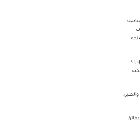
تابعة
قت
منحه
إدراك
كنه
 والطبي،
دقائق