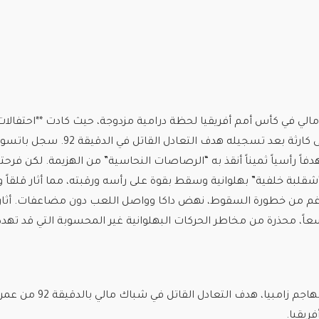
الي في كأس أمم أفريقيا لحظة درامية مزدوجة، حيث كادت **احتفالات 
المتهورة** أن تتحول إلى كارثة بعد تسجيله هدف التعادل القاتل في
اً رأسياً ثميناً أنقذ به “الرصاصات النحاسية” من الهزيمة. لكن فرحت
“شقلبة خلفية” بهلوانية وسقط بقوة على رأسه ورقبته، مما أثار قلقاً و
رغم من خطورة السقوط، نهض داكا وواصل اللعب دون مضاعفات. أثا
سعاً، محذرة من مخاطر الحركات البهلوانية غير المحسوبة التي قد تهدد
• سجل باتسون داكا، مهاجم زامبيا، هدف التعادل القاتل في شباك مالي بالدقيقة 92 من ع
ريقيا.