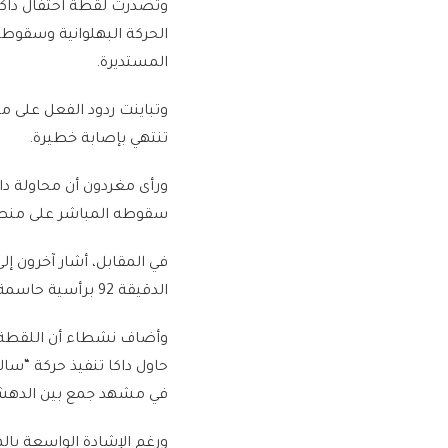
وتصدرت لقطة احتفال داكا
الحركة البهلوانية وسقوطه
المستديرة.
وتباينت ردود الفعل على م
تنتهي بإصابة خطيرة.
ورأى مغردون أن محاولة دا
سقوطه المباشر على منطق
في المقابل، أشار آخرون إ
الدقيقة 92 برأسية حاسمة، رغم سيطرة منتخب مالي وتقدمه بهدف في الدقيقة 61.
وأضاف نشطاء أن اللقطة ال
حاول داكا تنفيذ حركة “س
في مشهد جمع بين الده
ورغم الإشادة الواسعة بال