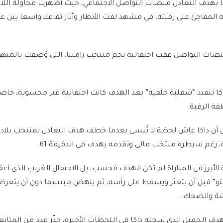
 بهدف التعادل منصات التواصل الاجتماعي، حيث أظهرت محاولة اللا
 المفاجئ على رقبته، في مشهد لفت الأنظار وأثار تفاعلا واسعا بين 
نصات التواصل عقب احتفالية نجم منتخب زامبيا، التي وُصفت بالمته
كا تنفيذ “شقلبة خلفية” بعد الهدف كانت احتفالية غير محسوبة، خاص
ة الرقبة.
لى أن داكا عاش لحظة لا تُنسى بعدما خطف هدف التعادل لمنتخب بلاد
أبرز في المباراة لم تكن الهدف فحسب، بل الاحتفال الغريب الذي أعقب
التو” قبل أن يتعثر ويسقط على رأسه، ثم ينهض مبتسما دون أن يتعرض
شة والضحك.
هدف الجميل الذي سجله داكا في اللحظات الأخيرة، حذّر عدد من المتاب