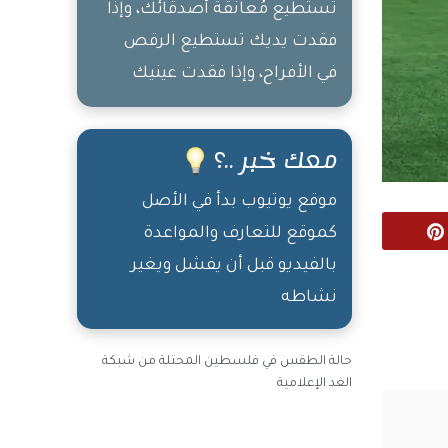
تستطيع مُعانقة أصدقائك، وإذا
فقدت يديك تستطيع الرقص
في الأفراح، وإذا فقدت عينيك
تستطيع سماع الموسيقى، وإذا
فقدت سَمَعَك تستطيع التمتع
معك خبر ..؟
برؤية الأهل والأحبّة، وإذا فقدت
موقع يوتيوب بدأ في الأصل
كل شيء تستطيع الإستلقاء
كموقع للتعارف والمواعدة
على أرض وطنك.. أما إذا فقدت
Pinterest
بالفيديو قبل أن يفشل ويغير
أرض وطنك فماذا باستطاعتك
نشاطه
أن تفعل
حالة الطقس في فلسطين المحتلة من شبكة
الغد الإعلامية