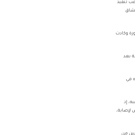
عب تنفيذ
عشاق
ورة وكادت
ة بعد
ه في
ه، إذ
 لإصابة،
عين من