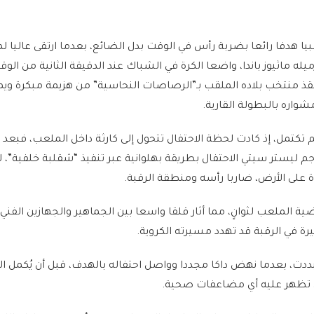
هدفا رائعا بضربة رأس في الوقت بدل الضائع، بعدما ارتقى عاليا لم
له ماثيوز باندا، واضعا الكرة في الشباك عند الدقيقة الثانية من الو
قذ منتخب بلاده الملقب بـ”الرصاصات النحاسية” من هزيمة مبكرة وي
اره بالبطولة القارية.
م تكتمل، إذ كادت لحظة الاحتفال تتحول إلى كارثة داخل الملعب، فبعد 
جم ليستر سيتي الاحتفال بطريقة بهلوانية عبر تنفيذ “شقلبة خلفية”، ل
لى الأرض، ضاربا رأسه ومنطقة الرقبة.
ية الملعب لثوانٍ، مما أثار قلقا واسعا بين الجماهير والجهازين الفني
 في الرقبة قد تهدد مسيرته الكروية.
دت، بعدما نهض داكا مجددا وواصل احتفاله بالهدف، قبل أن يُكمل ال
أن تظهر عليه أي مضاعفات صحية.