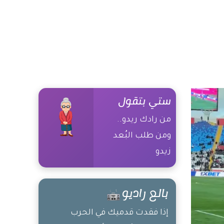
ستي بتقول
من رادك ريدو..
ومن طلب البُعد
زيدو
بالع راديو
إذا فقدت قدميك في الحرب