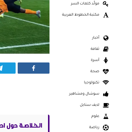
مولّد كلمات السر
مكتبة الخطوط العربية
أخبار
ثقافة
أسرة
Facebook
صحة
تكنولوجيا
سوشال ومشاهير
لايف ستايل
علوم
الـخـلاصـة حول اح
رياضة