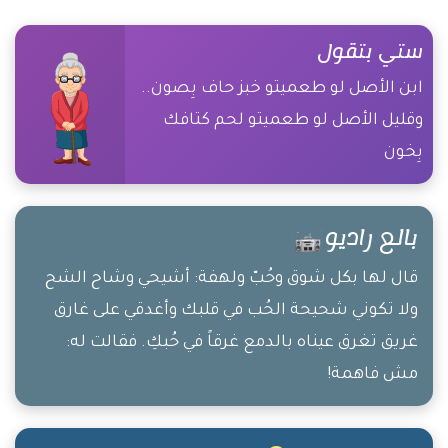
ستي بتقول
ابن الأصل لو طعميتو خبز حاف بِصون..
وقليل الأصل لو طعميتو لحم كتافك
بِخون
بالع راديو
قال لها بكل شوق وحُبّ ولهفة: أشيحي وشاح الشح
ولا تكوني شحيحة الحُب في قلبك وأغدقي على غارق
غريق تغرق عيناه بالدمع غرقاً في حُبكِ. فقالت له:
مش فاهمة!