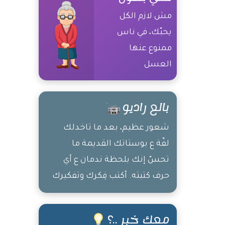
مش لازم الكل
يحبّك، في ناس
ممنوع عنها
العسل
بالع راديو
شعور عظيم، بعد ما تاخدلك
لفّة ع بوستاتك القديمة ما
تحسّ إنك بلحظة ندمان ع أي
حرف كتبته. أكتب فِكرك وتفكيرك
وبس، إفتح بوست جديد وجرّب
حِك هالطنجرة اللي ناتعها بين
معك خبر ..؟
اكتافك وحاول تكتب شي مفيد،