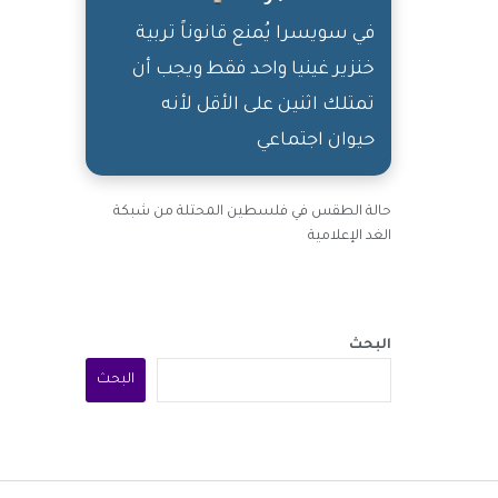
شي مرّ عليك بيومك، معلومة
في سويسرا يُمنع قانوناً تربية
عرفتها، موقف صار معك أو
خنزير غينيا واحد فقط ويجب أن
قدّامك. حاول جرّب شرف
تمتلك اثنين على الأقل لأنه
حيوان اجتماعي
التجربة يكفيك!
حالة الطقس في فلسطين المحتلة من شبكة
الغد الإعلامية
البحث
البحث