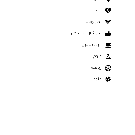
صحة
تكنولوجيا
سوشال ومشاهير
لايف ستايل
علوم
رياضة
منوعات