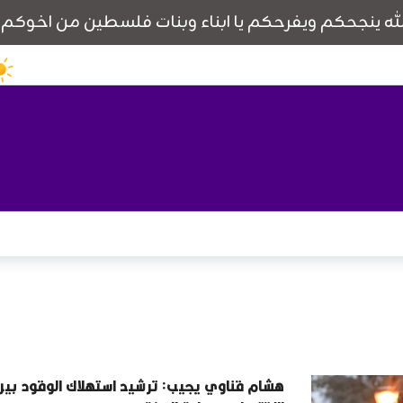
هشام قناوي يجيب: ترشيد استهلاك الوقود بين