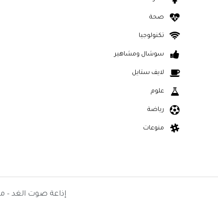
صحة
تكنولوجيا
سوشال ومشاهير
لايف ستايل
علوم
رياضة
منوعات
إذاعة صوت الغد – م