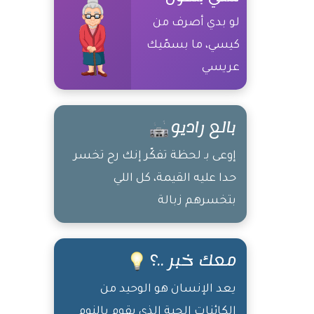
لو بدي أصرف من
كيسي، ما بسمّيك
عريسي
بالع راديو
إوعى بـ لحظة تفكّر إنك رح تخسر
حدا عليه القيمة، كل اللي
بتخسرهم زبالة
معك خبر ..؟
يعد الإنسان هو الوحيد من
الكائنات الحية الذي يقوم بالنوم