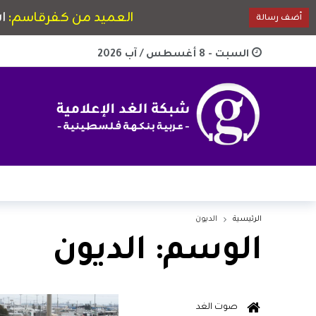
السبت - 8 أغسطس / آب 2026
الرئيسية
الديون
الوسم:
الديون
صوت الغد