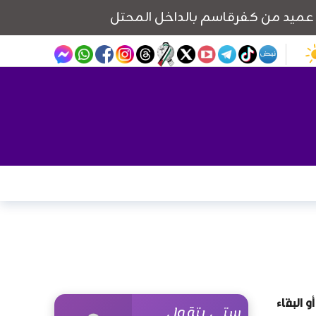
و البقاء
ستي بتقول