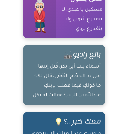
مسكين يا عبدي، لا
بتقدر ع شوبي ولا
بتقدر ع بردي
بالع راديو
أسماء بنت أبي بكر، قُتل إبنها
على يد الحجّاج الثقفي، قال لها:
ما قولكِ فيما فعلت بإبنكِ
عبدالله بن الزبير؟ فقالت له بكل
ثقة: أفسدتم له دُنياه، أما هو
فأفسد عليكم آخرتكم! يوم تقف
معك خبر ..؟
كل الخلائق أمام ربّها ولا يُظلم
عنده أحد
متوسط عدد المرات التي يتحقق