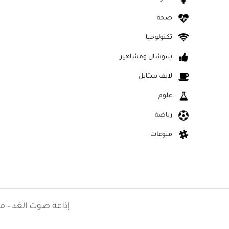
صحة
تكنولوجيا
سوشال ومشاهير
لايف ستايل
علوم
رياضة
منوعات
إذاعة صوت الغد – م