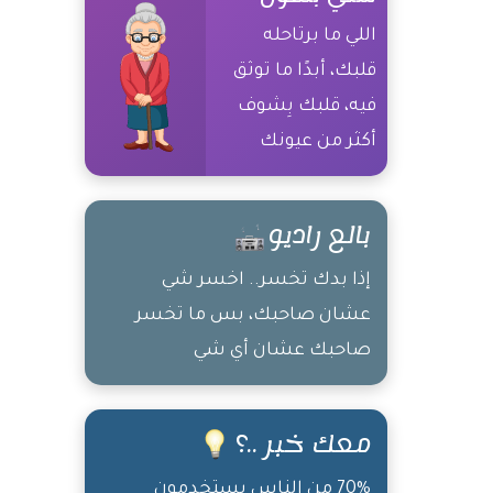
اللي ما برتاحله
قلبك، أبدًا ما توثق
فيه، قلبك بِشوف
أكثر من عيونك
بالع راديو
إذا بدك تخسر.. اخسر شي
عشان صاحبك، بس ما تخسر
صاحبك عشان أي شي
معك خبر ..؟
70% من الناس يستخدمون