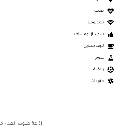
صحة
تكنولوجيا
سوشال ومشاهير
لايف ستايل
علوم
رياضة
منوعات
إذاعة صوت الغد – م