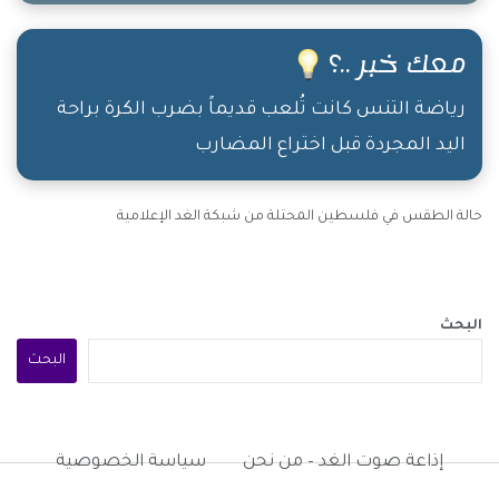
أيقنتُ لماذا تُعتبر المرأة النصف الكامل للمجتمع،
وكُلّما إستخدمت المرأة غريزة الأمومة في إنتقاء
معك خبر ..؟
الخُضار والفواكه، أيقنتُ صدق مَن قال ؛ المرأة طاقة
لا تنضبْ، وعندما رأيتُ قيمة فاتورة التسوّق، أيقنتُ
رياضة التنس كانت تُلعب قديماً بضرب الكرة براحة
اليد المجردة قبل اختراع المضارب
لماذا كان أبو جهل يقوم بـ دفنهنّ وهُنّ أحياء.
حالة الطقس في فلسطين المحتلة من شبكة الغد الإعلامية
البحث
البحث
إذاعة صوت الغد – من نحن
سياسة الخصوصية