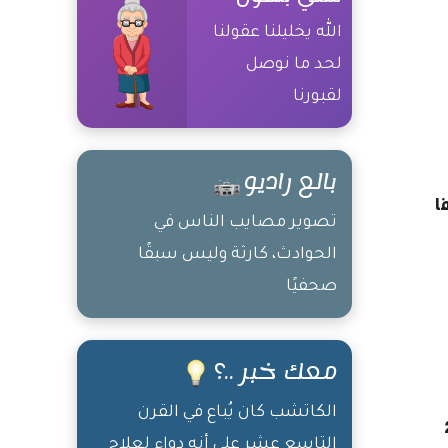
الله يخليلنا عقولنا
لحد ما نوصل
لقبورنا
بالع راديو
تصوير مصايب الناس في
الحوادث، كارثة وليس سبقًا
صحفيًا
معك خبر ..؟
الكاتشب كان يُباع في القرن
التاسع عشر على أنه دواء لعلاج