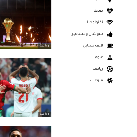
صحة
تكنولوجيا
سوشال ومشاهير
لايف ستايل
رياضة
علوم
رياضة
منوعات
رياضة