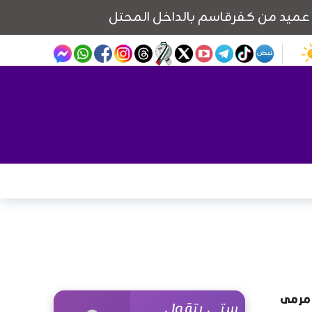
 مرمى
ستي بتقول