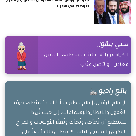
الأوضاع في سوريا
ستي بتقول
الكرامة وراثة، والشجاعة طبع، والناس
معادن.. والأصل غلّاب
بالع راديو
الإعلام الرقمي، إعلام خطير جداً..! أنتَ تستطيع حرف
العُقول والأنظار والإهتمامات، إلى حيث تُريد!
تستطيع أن تُحرّض وتُحرّك وتُغيّر الأولويات والمزاج
الفِكري والنفسي للناس !!! ينطبق ذلك أيضاً على