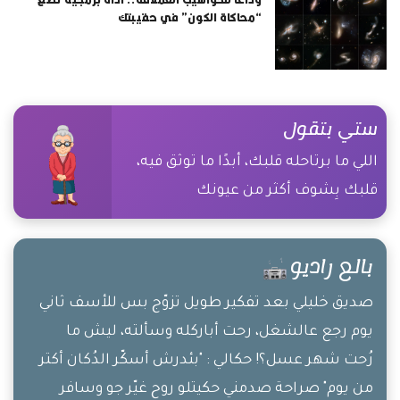
“محاكاة الكون” في حقيبتك
ستي بتقول
اللي ما برتاحله قلبك، أبدًا ما توثق فيه،
قلبك بِشوف أكثر من عيونك
بالع راديو
صديق خليلي بعد تفكير طويل تزوّج بس للأسف ثاني
يوم رجع عالشغل، رحت أباركله وسألته، ليش ما
رُحت شهر عسل؟! حكالي : "بئدرش أسكّر الدُكان أكتر
من يوم" صراحة صدمني حكيتلو روح غيّر جو وسافر