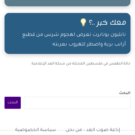
وإنبسِط المهم بعد يومين رجعت شفته حامل
شنطة السفر وقرّر يسافر.. حكالي سمعت كلامك،
معك خبر ..؟
ولازم الواحد ما يضيّع عمره بالشغل، والدنيا ما
نابليون بونابرت تعرض لهجوم شرس من قطيع
بتسوى! سألته: طيّب وين عروستك؟ قال: خلّيتها
بالدكان!
أرانب برية واضطر للهروب بعربته
حالة الطقس في فلسطين المحتلة من شبكة الغد الإعلامية
البحث
البحث
إذاعة صوت الغد – من نحن
سياسة الخصوصية