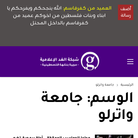
الرئيسية
جامعة واترلو
الوسم:
جامعة
واترلو
وداعا للحواسيب العملاقة.. أداة برمجية تضع