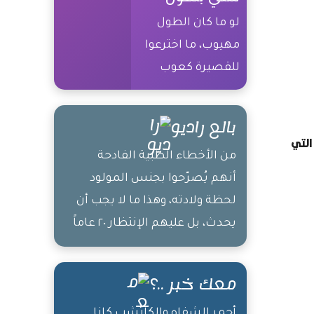
لو ما كان الطول
مهيوب، ما اخترعوا
للقصيرة كعوب
بالع راديو
التي
من الأخطاء الطبية الفادحة
أنهم يُصرّحوا بجنس المولود
لحظة ولادته، وهذا ما لا يجب أن
يحدث، بل عليهم الإنتظار ٢٠ عاماً
ليتأكدوا من رجولته
معك خبر ..؟
أحمر الشفاه والكاتشب كانا