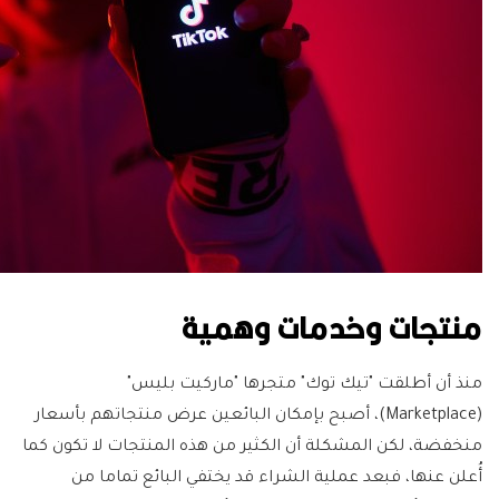
منتجات وخدمات وهمية
منذ أن أطلقت "تيك توك" متجرها "ماركيت بليس"
(Marketplace)، أصبح بإمكان البائعين عرض منتجاتهم بأسعار
منخفضة، لكن المشكلة أن الكثير من هذه المنتجات لا تكون كما
أُعلن عنها، فبعد عملية الشراء قد يختفي البائع تماما من