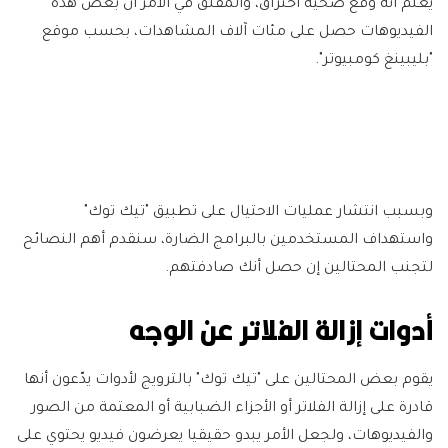
يعلم أنه وقع ضحية اختراق، والمقلق في الأمر أن بعض هذه
الفيديوهات حصل على مئات آلاف المشاهدات، بحسب موقع
"بليبينغ كومبيوتر".
وبسبب انتشار عمليات الاحتيال على تطبيق "تيك توك"
واستهداف المستخدمين بالبرامج الضارة، سنقدم أهم النصائح
لتجنب المحتالين إن حصل أنك صادفتهم.
أدوات إزالة الفلاتر عن الوجه
يقوم بعض المحتالين على "تيك توك" بالترويج لأدوات يدّعون أنها
قادرة على إزالة الفلاتر أو الأجزاء الضبابية أو المعتمة من الصور
والفيديوهات، ولجعل الأمر يبدو حقيقيا يعرضون فيديو يحتوي على