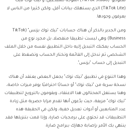
ستوديو" (TikTok Studio) الموجه للمبدعين، و"تيك توك لايت"
(TikTok Lite) الذي يستهلك بيانات أقل، ولكن كثيرا من الناس لا
يعرفون وجودها.
ومن الجدير بالذكر أن هناك حسابات "تيك توك بزنس" (TikTok
Business) وهي ليست تطبيقا منفصلا، بل مجرد نوع من
الحساب يمكنك التبديل إليه داخل التطبيق نفسه من خلال الملف
الشخصي ثم تدخل إلى القائمة وتختار الحساب وتضغط على
التبديل إلى حساب "بزنس".
وهذا التنوع في تطبيق "تيك توك" يجعل البعض يعتقد أن هناك
نسخة سرية من "تيك توك" أو حسابًا احترافيًا يوفر ميزات خاصة،
وهنا يستغل المحتالون هذا الاعتقاد، ويقومون بالترويج لتطبيقات
"تيك توك" مزيفة، حيث يدّعون أنها تقدم مزايا حصرية مثل زيادة
عدد المتابعين أو أدوات تعديل خفية، ولكن في الحقيقة هذه
التطبيقات قد تحتوي على برمجيات ضارة، وإذا قمت بتنزيلها فقد
ينتهي بك الأمر بإصابة جهازك ببرامج ضارة.