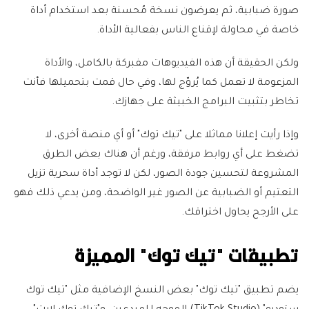
صورة ضبابية، ثم يعرضون نسخة مُحسنة بعد استخدام أداة
خاصة في محاولة لإقناع الناس بفعالية الأداة.
ولكن الحقيقة أن هذه الفيديوهات مفبركة بالكامل، والأداة
المزعومة لا تعمل كما يُروّج لها، وفي حال قمت بتحميلها فأنت
تخاطر بتثبيت البرامج الخبيثة على جهازك.
وإذا رأيت إعلانا مماثلا على "تيك توك" أو أي منصة أخرى، لا
تضغط على أي روابط مرفقة، ورغم أن هناك بعض الطرق
المشروعة لتحسين جودة الصور، لكن لا توجد أداة سحرية تزيل
التعتيم أو الضبابية عن الصور غير الواضحة، ومن يدعي ذلك فهو
على الأرجح يحاول اختراقك.
تطبيقات "تيك توك" المميزة
يضم تطبيق "تيك توك" بعض النسخ الإضافية مثل "تيك توك