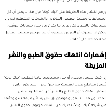
تحميل تطبيق يحتوي على برامج خبيثة تصيب جهازك.
ورغم انتشار هذه الطريقة على "تيك توك" فإن هذا لا يعني أن كل
المسابقات وهمية، فبعض المؤثرين والشركات الحقيقية يُجرون
مسابقات بالفعل، لكن غالبا ما تكون من خلال حسابات موثقة،
ولكن إذا شعرت أن العرض مشبوه أو غير موثوق فتجنب التفاعل
معه حفاظا على أمانك.
إشعارات انتهاك حقوق الطبع والنشر
المزيفة
إذا كنت منشئ محتوى أو حتى مستخدما عاديا لتطبيق "تيك توك"
تُنشئ مقاطع فيديو لنفسك من حين لآخر، ، فقد يكون تلقي
إشعار انتهاك حقوق الطبع والنشر أمرا مقلقا، ويستغل
المحتالون هذا الشعور ويقومون بإرسال رسائل مزيفة تبدو وكأنها
من شركة "تيك توك"، تحذرك من انتهاك مزعوم لحقوق النشر.