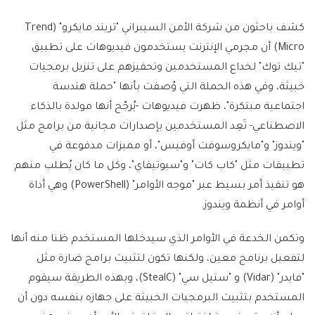
كشف باحثون من شركة الأمن السيبراني "تريند مايكرو" (Trend
Micro) أن مجرمي الإنترنت يستخدمون فيديوهات على تطبيق
"تيك توك" لخداع المستخدمين وتحفيزهم على تنزيل برمجيات
خبيثة، وفي هذه الحملة التي وُصفت بأنها "حملة هندسة
اجتماعية مبتكرة"، ظهرت فيديوهات -يُرجّح أنها مولدة بالذكاء
الاصطناعي- تَعِد المستخدمين بإصدارات مجانية من برامج مثل
"ويندوز" و"مايكروسوفت أوفيس"، أو مميزات مدفوعة في
تطبيقات مثل "كاب كات" و"سبوتيفاي"، وكل ما كان يُطلب منهم
هو تنفيذ أمر بسيط عبر "موجه الأوامر" (PowerShell) وهي أداة
أوامر في أنظمة ويندوز.
وتكمن الخدعة في الأوامر الذي سيدخلها المستخدم ظنا منه أنها
لتفعيل برنامج معين، ولكنها تكون لتثبيت برامج ضارة مثل
"فايدر" (Vidar) و "ستيل سي" (StealC)، وبهذه الطريقة سيقوم
المستخدم بتثبيت البرمجيات الخبيثة على جهازه بنفسه دون أن