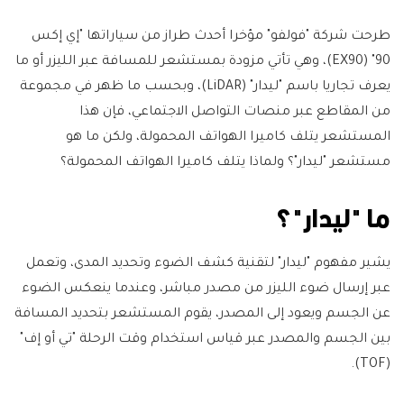
طرحت شركة "فولفو" مؤخرا أحدث طراز من سياراتها "إي إكس
90" (EX90)، وهي تأتي مزودة بمستشعر للمسافة عبر الليزر أو ما
يعرف تجاريا باسم "ليدار" (LiDAR)، وبحسب ما ظهر في مجموعة
من المقاطع عبر منصات التواصل الاجتماعي، فإن هذا
المستشعر يتلف كاميرا الهواتف المحمولة، ولكن ما هو
مستشعر "ليدار"؟ ولماذا يتلف كاميرا الهواتف المحمولة؟
ما "ليدار"؟
يشير مفهوم "ليدار" لتقنية كشف الضوء وتحديد المدى، وتعمل
عبر إرسال ضوء الليزر من مصدر مباشر، وعندما ينعكس الضوء
عن الجسم ويعود إلى المصدر، يقوم المستشعر بتحديد المسافة
بين الجسم والمصدر عبر قياس استخدام وقت الرحلة "تي أو إف"
(TOF).