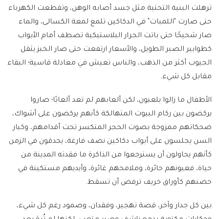
ترهلت البنية التحتية مثل جسد أصابه الوهن، وتقطعت الكهرباء
حتى صارت "اللمبات" في الدكاكين تلمع لمعة الكسالى، والماء
صار شحيحًا حتى باتت الجرار البلاستيكية تصطف أمام الأبواب
كطوابير الصبر الطويل، والأسعار ارتفعت حتى صار الخبز يثقل
الجيوب أكثر من الذهب، والناس تعيش في معادلة قاسية؛ البقاء
مقابل كل شيء.
الأطفال ما زالوا يلعبون، لكن ألعابهم لم تعد ألعابًا؛ صاروا
يركضون بين ركام البيوت المتهالكة كأنهم يركضون على أشواك،
ضحكاتهم ممزوجة بصوت الحجر المتكسر تحت أقدامهم، وكبار
السن يجلسون على أبواب دكاكين نصف فارغة، يحدقون في الزمن
كأنهم يحاولون أن يسترجعوا من الذاكرة ما فقدته المدينة من
حياة، فعيونهم حائرة، وملامحهم غائرة، وأيديهم مستكينة في
حضنهم كأوراق خريف ترفض أن تسقط.
بين كل جدار وآخر، قصة تهجير، وفقدان، وصمود رغم كل شيء،