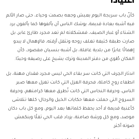
كأنّ باب سريجة اليوم يعيش وجعه بصمت وحياء، حتى صار الألم
فيه أشبه بعادة قديمة، يوشك الناس أن يألفوها كما يألفون برد
الشتاء أو غبار الصيف، فمشكلاته لم تعد مجرد طارئ عابر، بل
صارت طبقة كثيفة تغلف روحه وتثقل أزقته، فالإهمال لا يبدو
إهمالًا عابرًا من بلدية غافلة، بل أشبه بنسيان مقصود، كأن
المكان طُوي من دفتر المدينة وترك يشيخ على رصيفه وحيدًا.
اندثار الحِرف التي كانت سر بقاء الحي ليس مجرد فقدان مهنة، بل
انطفاء روح كاملة، فحرفة الغزل التي كانت تغزل معها صبر
الناس، وحرفة النحاس التي كانت تُطرق معها كرامتهم، وحرفة
السروج التي حملت معها حكايات الخيل والرجال؛ كلها تتلاشى
كأغنية قديمة لا أحد يحفظ كلماتها بعد اليوم، ومع كل باب دكان
موصد، ومع كل ورشة صامتة، يزداد قلب الحي ثقلًا وينكمش
صوته أكثر.