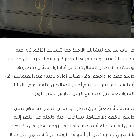
في باب سريجة تتشابك الأزمنة كما تتشابك الأزقة، ترى فيه
حكايات الأيوبيين وقد حفرتها المعارك وأحلام التحرير على جدرانه،
وتشهد فيه ظلال المماليك الذين أحاطوا دمشق بحضارتهم
وأسواقهم وأرواحهم، وفي طيات زواياه يختبئ عبق العثمانيين في
أسلوب بناء البيوت، وتنام أحلام الصالحين والفقراء في الحارات
المتواضعة التي غدت مع الزمن عناوين لصبر طويل.
تحسبه حيًّا صغيرًا حين تنظر إليه بعين الجغرافيا؛ فهو ليس
واسع الرقعة ولا متباهيًا بساحات رحبة، ولكنه حين تنظر إليه
بعين القلب تدرك أنه مدينة كاملة في روحه، وطن في ذاكرته؛ لا
لأنه يحوي حجارة كثيرة أو أسواقًا طويلة، بل لأنه يحتوي على ما لا