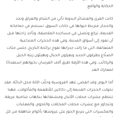
الحكاية والواقع.
كانت القرى والعشائر البدوية تأتي من الشام والعراق ونجد
والحجاز، فتربط خيولها في خانات السوق، تستحم في حماماته
القديمة، تركع وتصلي في مساجده الملاصقة، وتأخذ راحتها قبل
أن تعود إلى أسواق المدينة، وفي هذه الحجرات المتداعية
المتعانقة، التي ما زالت جدرانها تفوح برائحة التاريخ، جلس مئات
الصنّاع يطرقون الحديد ويغزلون الحبال ويهيئون زينة الخيل
والركائب، وفي هذه الأزقة طرق آلاف الفرسان بخيولهم استعدادًا
لمعارك الغد.
أما اليوم، وقد انقضى عهد الفروسية وحلّت الآلة محل الدابّة، فقد
تحولت الحجرات القديمة إلى دكاكين للأطعمة والمأكولات، فهنا
تنتظم عشرات محلات الألبان ومشتقاتها بنكهات شامية عريقة،
وتتجاور مع عشرات محلات المخللات واللحوم، والمعلبات
والمكسرات التي يتربع الجوز على عروشها بأكوام شاهقة من كل