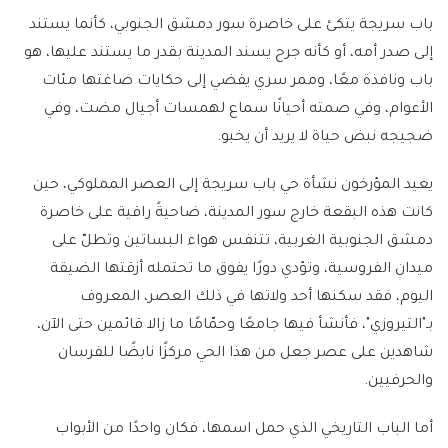
باب سريجة يتكئ على خاصرة سور دمشق الجنوبي، كأنما يستند
إلى صدر أمه، أو كأنه جرح يسند المدينة بقدر ما يستند عليها، هو
باب ونافذة معًا، وممر سري يفضي إلى حكايات صاغتها مئات
الأعوام، وفي صمته أحيانًا سماع لهمسات أجيال مضت، وفي
ضجيجه نبض حياة لا يريد أن يخبو.
يعيد المؤرخون نشأة حي باب سريجة إلى العصر المملوكي، حين
كانت هذه البقعة خارج سور المدينة، ضاحيةً راقية على خاصرة
دمشق الجنوبية الغربية، تتنفس هواء البساتين وتطلّ على
ميدان الفروسية، وتؤدي دورًا يفوق ما تحتمله أزقتها الضيقة
اليوم، فقد سكنها أحد ولاتها في ذلك العصر، المعروف
بـ"التيروزي"، فأنشأ فيها جامعًا وحمّامًا ما زالا قائمين حتى الآن،
شاهدين على عصر جعل من هذا الحي مركزًا نابضًا للفرسان
والحرفيين.
أما الباب التاريخي الذي حمل اسمها، فكان واحدًا من الأبواب