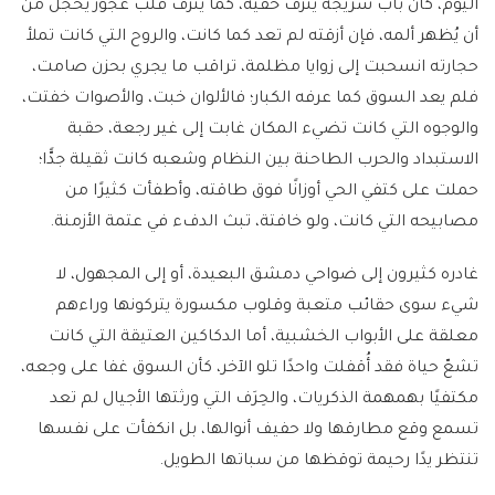
اليوم، كأنّ باب سريجة ينزف خفية، كما ينزف قلب عجوز يخجل من
أن يُظهر ألمه، فإن أزقته لم تعد كما كانت، والروح التي كانت تملأ
حجارته انسحبت إلى زوايا مظلمة، تراقب ما يجري بحزن صامت،
فلم يعد السوق كما عرفه الكبار؛ فالألوان خبت، والأصوات خفتت،
والوجوه التي كانت تضيء المكان غابت إلى غير رجعة، حقبة
الاستبداد والحرب الطاحنة بين النظام وشعبه كانت ثقيلة جدًّا؛
حملت على كتفي الحي أوزانًا فوق طاقته، وأطفأت كثيرًا من
مصابيحه التي كانت، ولو خافتة، تبث الدفء في عتمة الأزمنة.
غادره كثيرون إلى ضواحي دمشق البعيدة، أو إلى المجهول، لا
شيء سوى حقائب متعبة وقلوب مكسورة يتركونها وراءهم
معلقة على الأبواب الخشبية، أما الدكاكين العتيقة التي كانت
تشعّ حياة فقد أُقفلت واحدًا تلو الآخر، كأن السوق غفا على وجعه،
مكتفيًا بهمهمة الذكريات، والحِرَف التي ورثتها الأجيال لم تعد
تسمع وقع مطارقها ولا حفيف أنوالها، بل انكفأت على نفسها
تنتظر يدًا رحيمة توقظها من سباتها الطويل.