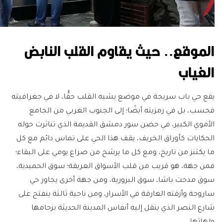
الموقع.. حيث يقاوم القلب النابض
الغياب
يقع حي باب سريجة في موضع يشبه القلب حقًّا، لا في جغرافيته
فحسب، بل في رمزيته أيضًا؛ إلى الجنوب الغربي من الجامع
الأموي الكبير، في حضن سور دمشق القديمة الذي تناثرت حوله
الحكايات كأوراق الخريف، يقف هذا الحي على تماس دائم مع كل
ما يكتنز من تاريخ، ومع كل ما يرشح من صراع يومي على البقاء؛
فمن جهة، هو قريب من قلب الأسواق العريقة؛ سوق الحميدية،
سوق مدحت باشا، سوق البزورية، ومن جهة أخرى يجاور حي
ساروجة وأزقته الغارقة في الأسرار، ومن ناحية ثالثة ينفتح على
شارع النصر الذي ينقل إليه أنفاس المدينة الحديثة بزحامها