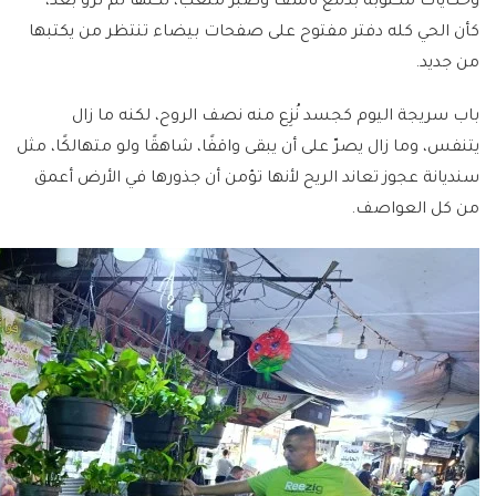
وحكايات مكتوبة بدمع ناشف وصبر متعب، لكنها لم تُروَ بعد،
كأن الحي كله دفتر مفتوح على صفحات بيضاء تنتظر من يكتبها
من جديد.
باب سريجة اليوم كجسد نُزِع منه نصف الروح، لكنه ما زال
يتنفس، وما زال يصرّ على أن يبقى واقفًا، شاهقًا ولو متهالكًا، مثل
سنديانة عجوز تعاند الريح لأنها تؤمن أن جذورها في الأرض أعمق
من كل العواصف.