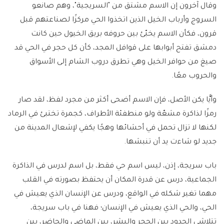
وقال آخرون إن الاسم مشتق من "السريجية"، وهم صانعو
السروج وأرباب الخيل الذين اتخذوا الحي مركزًا لصناعتهم قبل
قرون، فكأن الاسم يخبّئ بين حروفه بريق الخيول حين كانت
دمشق تفتح أبوابها على قوافل المجد، كأن كل حجر في الحي قد
صيغ من حوافر الخيل وهي تطرق دروب الشام إلى الأسواق
والحروب معًا.
وأيًّا يكن الأصل، فإن الاسم أضحى أكثر من مجرد لفظ، لقد صار
رمزًا لذاكرة مشعّة ولو منطفئة الأطراف، كجمرة تختبئ في الرماد
لكنها لا تزال تحمل في أحشائها وهجًا يكفي لإشعال المدينة من
جديد لو شاءت يد أن تنبشها.
باب سريجة، إذن، ليس اسم حي فقط، بل اسم لدرس في الذاكرة
الجماعية، درس عن قدرة المكان أن يحتفظ بصورته في القلب
مهما تغير شكله في الواقع، ودرس عن الإنسان الذي يعيش في
الحي، والحي الذي يعيش في الإنسان؛ فهنا في باب سريجة،
تتلاشى الحدود بين الحجر والبشر، بين الماضي والحاضر، بين