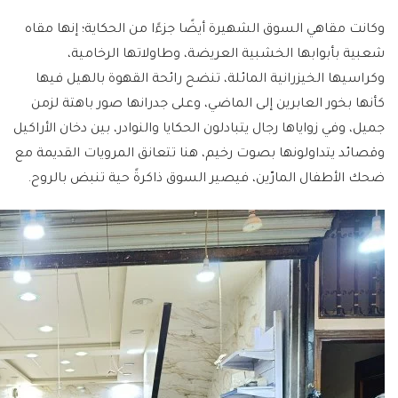
وكانت مقاهي السوق الشهيرة أيضًا جزءًا من الحكاية؛ إنها مقاه
شعبية بأبوابها الخشبية العريضة، وطاولاتها الرخامية،
وكراسيها الخيزرانية المائلة، تنضح رائحة القهوة بالهيل فيها
كأنها بخور العابرين إلى الماضي، وعلى جدرانها صور باهتة لزمن
جميل، وفي زواياها رجال يتبادلون الحكايا والنوادر، بين دخان الأراكيل
وقصائد يتداولونها بصوت رخيم، هنا تتعانق المرويات القديمة مع
ضحك الأطفال المارّين، فيصير السوق ذاكرةً حية تنبض بالروح.