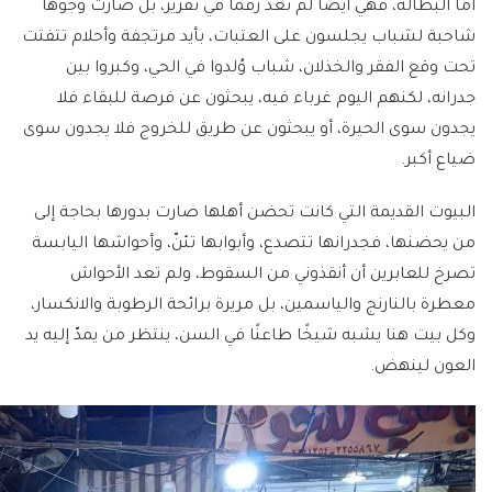
أما البطالة، فهي أيضًا لم تعد رقمًا في تقرير، بل صارت وجوهًا
شاحبة لشباب يجلسون على العتبات، بأيد مرتجفة وأحلام تتفتت
تحت وقع الفقر والخذلان، شباب وُلدوا في الحي، وكبروا بين
جدرانه، لكنهم اليوم غرباء فيه، يبحثون عن فرصة للبقاء فلا
يجدون سوى الحيرة، أو يبحثون عن طريق للخروج فلا يجدون سوى
ضياع أكبر.
البيوت القديمة التي كانت تحضن أهلها صارت بدورها بحاجة إلى
من يحضنها، فجدرانها تتصدع، وأبوابها تئنّ، وأحواشها اليابسة
تصرخ للعابرين أن أنقذوني من السقوط، ولم تعد الأحواش
معطرة بالنارنج والياسمين، بل مريرة برائحة الرطوبة والانكسار،
وكل بيت هنا يشبه شيخًا طاعنًا في السن، ينتظر من يمدّ إليه يد
العون لينهض.