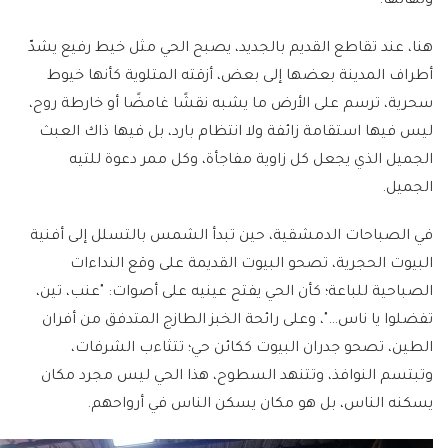
ولهاثها.
هنا، عند تقاطع القديم بالجديد، يصبح الحي مثل خيط رفيع يشدّ
أطراف المدينة بعضها إلى بعض، أزقته المتلوية كأنها خيوط
سحرية، ترسم على الأرض ما يشبه نقشًا غامضًا أو خارطة روح،
ليس فيها استقامة زائفة ولا انتظام بارد، بل فيها ذاك العبث
الجميل الذي يجعل كل زاوية مفاجأة، وكل ممر دعوة للتيه
الجميل.
في الصباحات الدمشقية، حين تبدأ الشمس بالتسلل إلى أفنية
البيوت الحجرية، تصحو البيوت القديمة على وقع النداءات
الصباحية للباعة؛ كأن الحي يفتح عينيه على أصوات: "عنب، تين،
تفضلوا يا ناس…"، وعلى رائحة الخبز الطازج المتدفق من أفران
الطين، تصحو جدران البيوت ككائن حي؛ تتثاءب الشرفات،
وتبتسم النوافذ، وتتنهد السطوح، هذا الحي ليس مجرد مكان
يسكنه الناس، بل هو مكان يسكن الناس في أرواحهم.