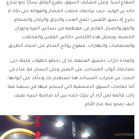
أصقاع آسيا. وعلى مشارف السوق، يتفرع الزقاق يسارًا نحو شارع
خالد بن الوليد، حيث تزاحمك محلات الخضار والفواكه حتى تكاد لا
تخرج إلا بشق الأنفس؛ تلمح العنب والدراق والرمان والشمام
والموز والصبار، القادم في معظمه من بساتين المزة وحوران
الخصبة، ويتخلل هذه الأكداس دكاكين الملابن والمخللات
والمحمصات والبهارات، فتفوح روائح الشام على امتداد الطريق.
وكعادة حارات دمشق العتيقة، ما إن تخطو خطوات قليلة حتى
تصادفك أبواب المساجد، على اليمين وعلى اليسار، فلا عناء في
البحث عن محراب؛ المساجد هنا تصطدم بك وتدلّك على أبوابها،
أما حمامات السوق الدمشقية التي استحم فيها من سبقنا فما
زالت قائمة لمن أراد أن يترك جلده بين أيد شامية خبيرة تعرف
كيف تمحو عنه غبار الأيام.