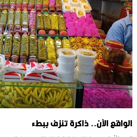
الواقع الآن.. ذاكرة تنزف ببطء