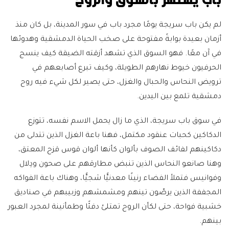
لم يكن باب سريجة يومًا مجرد باب في سور المدينة، بل كان منذ
أزمان بعيدة بوابةً مفتوحة على صخب الحياة الدمشقية وهدوئها
في آن معًا. فهو السوق الذي تشهد أزقته الضيقة كيف ينسج
الحرفيون خيوط نهارهم الطويلة، وكيف تبرع أصابعهم في
ترويض النحاس والحبال والغزل، حتى يصير لكل شيء فيه روح
دمشقية تلمع بين اليدين.
في سوق باب سريجة، الذي ما زال يحمل الاسم نفسه، تتوزع
الدكاكين كحبات عنقود مكتمل، فهنا باعة الغزل الذين تتدلى من
دكاكينهم لفائف الصوف بألوان كأنها ألوان قوس قزح المعتق،
وهنا صانعو النحاس الذين تنبض مطارقهم على صحون ودِلال
وفوانيس فتملأ الفضاء رنينًا معدنيًّا شجيًّا، وهناك باعة الفواكه
المجففة الذين يرصّون تينهم ومشمشهم وزبيبهم في صناديق
خشبية فواحة، حتى لكأن الروح تمتلئ دفئًا وطمأنينة لمجرد العبور
بينهم.