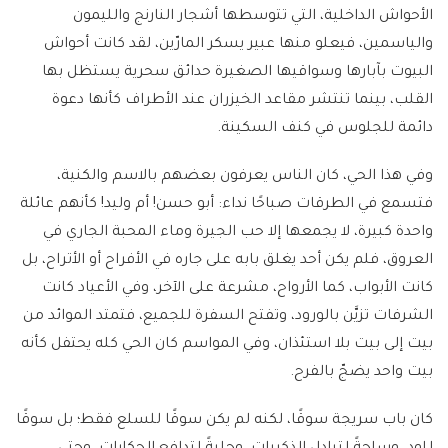
الأحواش الداخلية، التي تتوسطها أشجار النارنج والليمون
والياسمين، فيعلو منها عبير يسكر المارّين، لقد كانت أحواش
البيوت بآبارها وسواقيها الصغيرة حدائق سحرية يستظل بها
القلب، بينما تنتشر مقاعد الخيزران عند الأطراف كأنها دعوة
دائمة للجلوس في كنف السكينة.
وفي هذا الحي، كان الناس يعرفون بعضهم بالاسم والكنية،
فتسمع في الطرقات صباحًا نداء: أبو حسن! أم وليد! كأنهم عائلة
واحدة كبيرة، لا يجمعها إلا حب الجيرة وماء المحبة الجاري في
العروق، فلم يكن أحد يغلق بابه على جاره في الأفراح أو الأتراح، بل
كانت الأبواب، كما الأرواح، مشرعة على الآخر، وفي الأعياد كانت
الشرفات تزيَّن بالورود، وتفتح السفرة للجميع، فتمتد الموائد من
بيت إلى بيت بلا استئذان، وفي المواسم كان الحي كله يحتفل كأنه
بيت واحد يضجّ بالفرح.
كان باب سريجة سوقًا، لكنه لم يكن سوقًا للسلع فقط؛ بل سوقًا