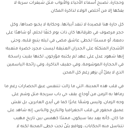
وحجارة، تصبح أسماء الأحياء والأبواب مثل شيفرات سرية لا
يفكها إلا من أخلص الولاء لذاكرة المكان.
كل حارة هنا قصيدة لا تنفد أبياتها، وحكاية لا يخبو صداها، وكل
حجر مرصوف في طرقاتها كان ذات يوم كتفًا لحلم، أو شاهدًا على
دمعة، أو مسندًا لخطى عاشق مضى في ليله يتبع قلبه، وحتى
الأشجار المتكئة على الجدران العتيقة ليست مجرد خضرة متعبة؛
إنها شهود عدل على عهد لم يكتبه مؤرخون، لكنها بقيت راسخة
في الحجارة الموشومة، وفي حفيف الذاكرة، وفي رائحة الياسمين
الذي لا يملّ أن يزهر رغم كل المحن.
في قلب هذه المدينة، التي ما زالت تتنفس عبق الحضارات رغم ما
رماها به الزمن من أوجاع، يقف حي باب سريجة مثل وشم على
وجه الزمان، وليس وشمًا عابرًا كما في أيدي العابرين، بل نقش
عميق محفور في قلب الجغرافيا والتاريخ والناس، إنه شاهد على
ما كان، كأنه يعِد بما سيكون، ممتدًا كهمس بين تاريخ مهيب
تتناسل منه الحكايات، وواقع يئنّ تحت خطى المحنة لكنه لا