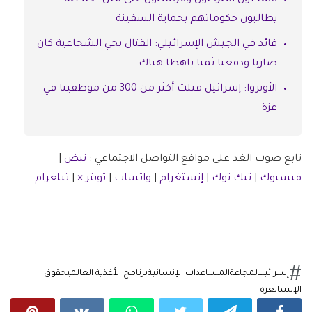
يطالبون حكوماتهم بحماية السفينة
قائد في الجيش الإسرائيلي: القتال بحي الشجاعية كان
ضاريا ودفعنا ثمنا باهظا هناك
الأونروا: إسرائيل قتلت أكثر من 300 من موظفينا في
غزة
تابع صوت الغد على مواقع التواصل الاجتماعي :
نبض
|
فيسبوك
|
تيك توك
|
إنستغرام
|
واتساب
|
تويتر ×
|
تيلغرام
إسرائيل
المجاعة
المساعدات الإنسانية
برنامج الأغذية العالمي
حقوق
الإنسان
غزة