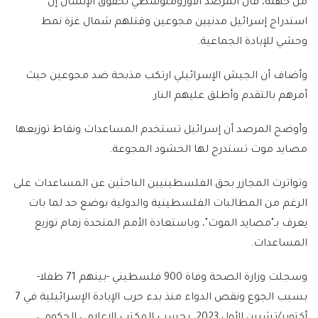
من جهته، قال المرصد الأورومتوسطي لحقوق الإنسان إن
استدراج إسرائيل مدنيين مجوعين وقتلهم شمال غزة نمط
وحشي للإبادة الجماعية.
وأضاف أن الجيش الإسرائيلي ارتكب مذبحة ضد مجوعين حيث
أمرهم بالتقدم وأطلق عليهم النار.
وأوضح المرصد أن إسرائيل تستخدم المساعدات ونقاط توزيعها
مصايد موت تستدرج لها الحشود المجوعة.
وتواترت المجازر بحق الفلسطينيين الباحثين عن المساعدات على
الرغم من المطالبات الفلسطينية والدولية بوضع حد لما بات
يعرف بـ"مصايد الموت"، وباستعادة الأمم المتحدة زمام توزيع
المساعدات.
وسجلت وزارة الصحة وفاة 900 فلسطيني -بينهم 71 طفلا-
بسبب الجوع ونقص الدواء منذ بدء حرب الإبادة الإسرائيلية في 7