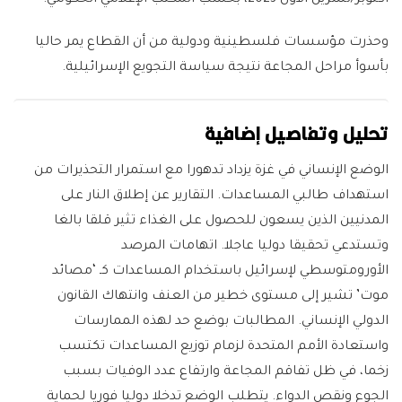
أكتوبر/تشرين الأول 2023، بحسب المكتب الإعلامي الحكومي.
وحذرت مؤسسات فلسطينية ودولية من أن القطاع يمر حاليا
بأسوأ مراحل المجاعة نتيجة سياسة التجويع الإسرائيلية.
تحليل وتفاصيل إضافية
الوضع الإنساني في غزة يزداد تدهورا مع استمرار التحذيرات من
استهداف طالبي المساعدات. التقارير عن إطلاق النار على
المدنيين الذين يسعون للحصول على الغذاء تثير قلقا بالغا
وتستدعي تحقيقا دوليا عاجلا. اتهامات المرصد
الأورومتوسطي لإسرائيل باستخدام المساعدات كـ ‘مصائد
موت’ تشير إلى مستوى خطير من العنف وانتهاك القانون
الدولي الإنساني. المطالبات بوضع حد لهذه الممارسات
واستعادة الأمم المتحدة لزمام توزيع المساعدات تكتسب
زخما، في ظل تفاقم المجاعة وارتفاع عدد الوفيات بسبب
الجوع ونقص الدواء. يتطلب الوضع تدخلا دوليا فوريا لحماية