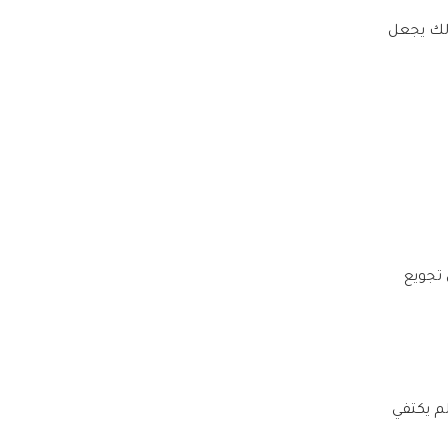
 وذلك يجعل
 تجويع
م يكتفي