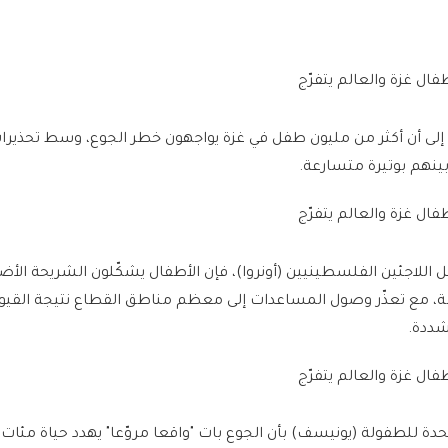
 إلى أن أكثر من مليون طفل في غزة يواجهون خطر الجوع، وسط تحذير
ينهم بوتيرة متسارعة.
اللاجئين الفلسطينيين (أونروا)، فإن الأطفال يشكّلون الشريحة ال
زمة، مع تعذّر وصول المساعدات إلى معظم مناطق القطاع نتيجة القيو
شددة.
دة للطفولة (يونيسف) بأن الجوع بات "واقعا مروّعا" يهدد حياة مئات 