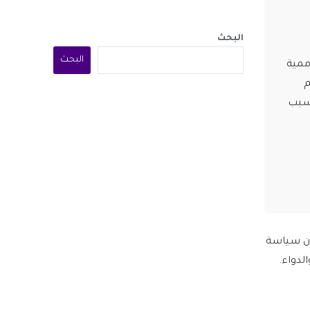
البحث
البحث
ممية
م
بسبب
 أن سياسة
لدواء.