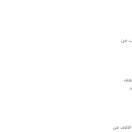
ات من
أضعف
د
الآلاف من