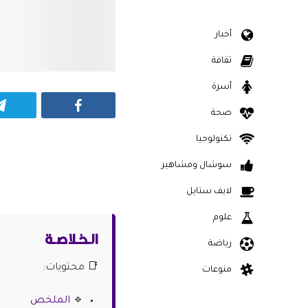
أخبار
ثقافة
أسرة
Facebook
صحة
تكنولوجيا
سوشال ومشاهير
لايف ستايل
علوم
الـخـلاصـة
رياضة
📑 محتويات:
منوعات
🔹
الملخص