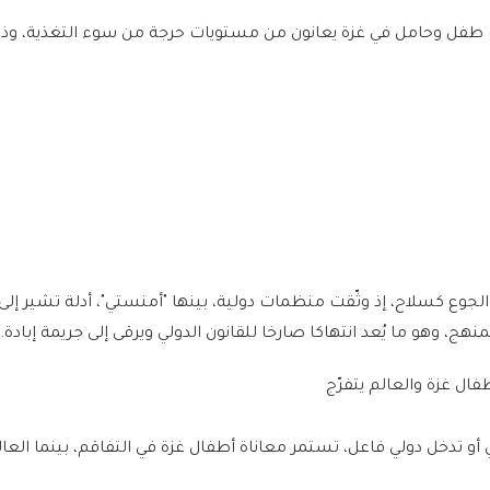
 أن أكثر من 100 ألف طفل وحامل في غزة يعانون من مستويات حرجة من سوء التغذية،
لجوع كسلاح، إذ وثّقت منظمات دولية، بينها "أمنستي"، أدلة تشير إلى
ج، وهو ما يُعد انتهاكا صارخا للقانون الدولي ويرقى إلى جريمة إبادة.
تدخل دولي فاعل، تستمر معاناة أطفال غزة في التفاقم، بينما العال