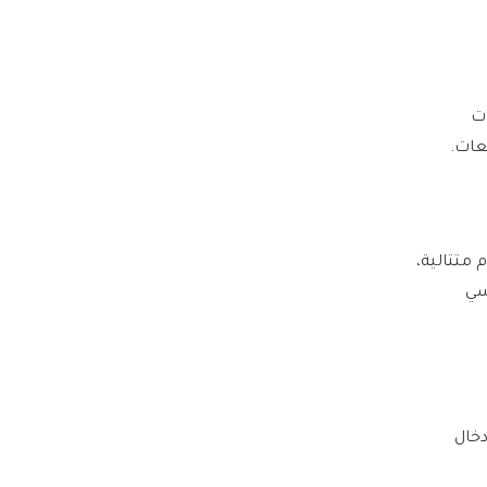
ات
عات.
 متتالية،
سي
دخال