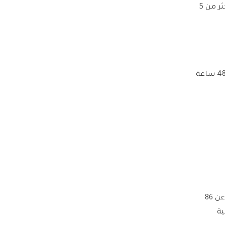
الأطفال، مشيرة إلى أن أكثر من 70 ألف طفل في غزة يعانون من سوء تغذية حاد، بينما شُخّص أكثر من 5
وفي غضون ذلك، أعلنت وزارة الصحة بقطاع غزة أن 20 شخصا استشهدوا بسبب التجويع خلال 48 ساعة
وحذرت الوزارة من أن ما يجري في غزة سياسة تجويع ممنهجة تتبعها إسرائيل وأسفرت حتى الآن عن 86
جية