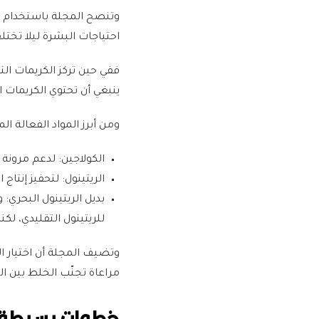
وتنصح المجلة باستخدام م
احتياجات البشرة ليلا تختل
ففي حين تركز الكريمات الن
ينبغي أن تحتوي الكريمات ا
ومن أبرز المواد الفعالة ال
الكولاجين:
لدعم مرونة ال
الريتينول:
لتحفيز إنتاج 
بديل الريتينول البحري:
وه
للريتينول التقليدي، لك
وتضيف المجلة أن اختيار ا
مراعاة تجنّب الخلط بين ال
خطوات بسيطة لع