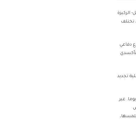
- الركيزة
، تختلف
ع دفاعي
التي تسبب الإجهاد التأكسدي
ية تجديد
لمجلة أن البشرة في حالتها الشبابية المثالية تقوم بتجديد خلاياها بالكامل تقريبا كل 28 يوما. غير
ض
ملمسها،