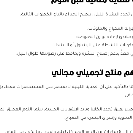
دد البشرة الليلي، ينصح الخبراء باتباع الخطوات التالية:
الة المكياج والملوثات.
مهدئ لإعادة توازن الحموضة.
ونات النشطة مثل الريتينول أو الببتيدات.
ي مغذٍّ يدعم إصلاح البشرة ويحافظ على رطوبتها طوال الليل.
أهم منتج تجميلي مجاني
 بالتأكيد على أن العناية الليلية لا تقتصر على المستحضرات فقط، 
افي.
ير يعيق تجدد الخلايا ويزيد الالتهابات الجلدية، بينما النوم العميق ال
لدموية وإشراق البشرة في الصباح.
تقول المجلة، "احصلي على 7 إلى 8 ساعات من النوم الجيد كل ليلة، واشربي ما يكفي من الماء،