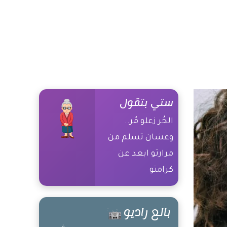
ستي بتقول
الحُر زعلو مُر..
وعشان تسلم من
مرارتو ابعد عن
كرامتو
بالع راديو