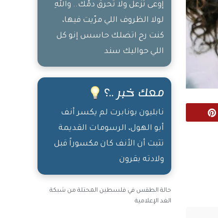
إوعى تزعل ولا تحرق دمّك.. واللهِ
لولا الظروف اللي مرّيت فيها،
كنت رح اتضلك حاسس إنو كل
اللي حواليك سند
معك خبر ..؟
نابليون بونابرت لم يكسر أنف
Pinterest
أبو الهول، الرسومات القديمة
تثبت أن الأنف كان مكسوراً قبل
ولادته بقرون
حالة الطقس في فلسطين المحتلة من شبكة
الغد الإعلامية