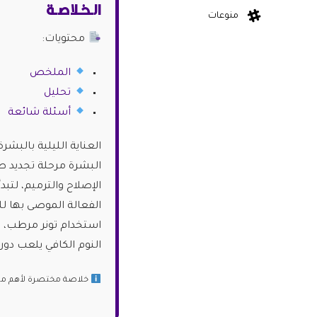
الـخـلاصـة
منوعات
محتويات:
الملخص
تحليل
أسئلة شائعة
العناية الليلية بالبش
البشرة مرحلة تجديد طب
الإصلاح والترميم، لتبدأ
الفعالة الموصى بها ل
استخدام تونر مرطب، ت
النوم الكافي يلعب دورا
خلاصة مختصرة لأهم ما ج