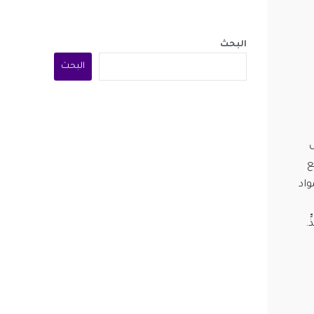
البحث
البحث
ل
ع
واد
.