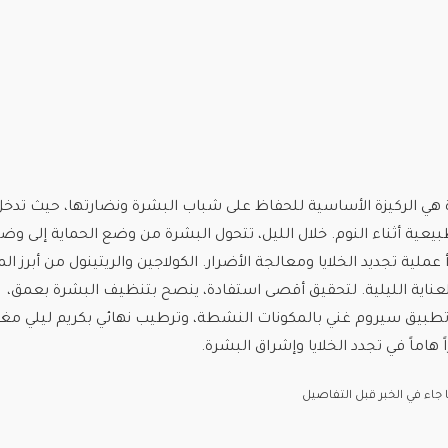
رة هي الركيزة الأساسية للحفاظ على شباب البشرة ونضارتها، حيث تدخ
يعية أثناء النوم. خلال الليل، تتحول البشرة من وضع الحماية إلى وض
 عملية تجديد الخلايا ومعالجة الأضرار. الكولاجين والريتينول من أبرز الم
لعناية الليلية. لتحقيق أقصى استفادة، ينصح بتنظيف البشرة بعمق،
طبيق سيروم غني بالمكونات النشطة، وترطيب نهائي بكريم ليلي مغذٍّ
ً هاماً في تجدد الخلايا وإشراق البشرة.
اء في الخبر قبل التفاصيل