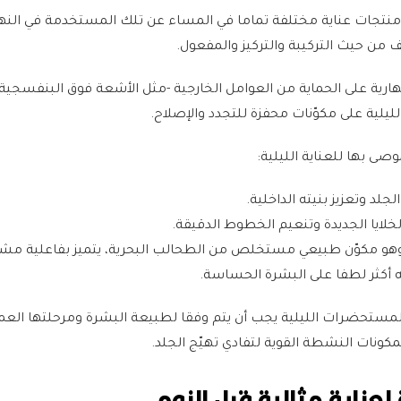
نتجات عناية مختلفة تماما في المساء عن تلك المستخدمة في النهار
ف من حيث التركيبة والتركيز والمفعول.
هارية على الحماية من العوامل الخارجية -مثل الأشعة فوق البنفسجية 
لليلية على مكوّنات محفزة للتجدد والإصلاح.
موصى بها للعناية الليلية:
جلد وتعزيز بنيته الداخلية.
الخلايا الجديدة وتنعيم الخطوط الدقيقة.
و مكوّن طبيعي مستخلص من الطحالب البحرية، يتميز بفاعلية مش
نه أكثر لطفا على البشرة الحساسة.
لمستحضرات الليلية يجب أن يتم وفقا لطبيعة البشرة ومرحلتها العم
مكونات النشطة القوية لتفادي تهيّج الجلد.
ناية مثالية قبل النوم