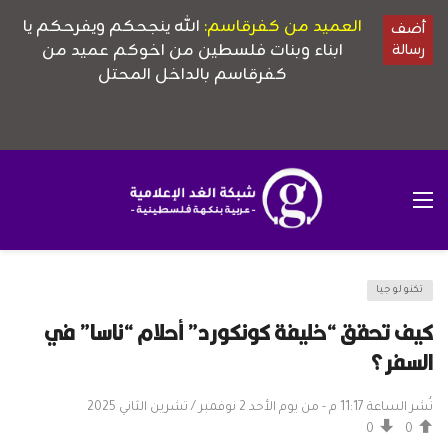
تكنولوجيا
كيف تحقق “خليفة كونكورد” أحلام “ناسا” في
السفر؟
نُشر الساعة 11:17 م - من يوم الأحد 2 نوفمبر / تشرين الثاني 2025
0
0