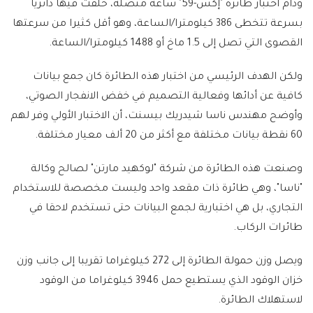
ودام اختبار طائرة "إكس-59" ساعة متصلة، حلقت فيها دائريا
بسرعة تتخطى 386 كيلومترا/الساعة، وهو أقل كثيرا من سرعتها
القصوى التي تصل إلى 1.5 ماخ أو 1488 كيلومترا/الساعة.
ولكن الهدف الرئيسي من اختبار هذه الطائرة كان جمع بيانات
كافية عن أدائها وفعالية التصميم في خفض الانفجار الصوتي،
وأوضح مهندس ناسا شيدريك بيسنت، أن الاختبار الأولي وفر لهم
60 نقطة بيانات مختلفة مع أكثر من 20 ألف معيار مختلفة.
وصنعت هذه الطائرة من شركة "لوكهيد مارتن" لصالح وكالة
"ناسا"، وهي طائرة ذات مقعد واحد وليست مخصصة للاستخدام
التجاري، بل هي اختبارية لجمع البيانات حتى تستخدم لاحقا في
طائرات الركاب.
ويصل وزن حمولة الطائرة إلى 272 كيلوغراما تقريبا إلى جانب وزن
خزان الوقود الذي يستطيع حمل 3946 كيلوغراما من الوقود
لاستهلاك الطائرة.