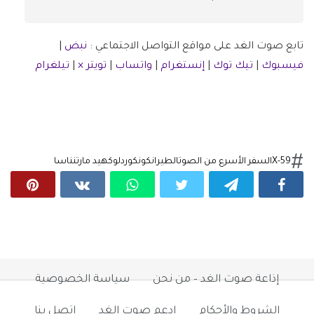
تابع صوت الغد على مواقع التواصل الاجتماعي :
نبض
|
فيسبوك
|
تيك توك
|
إنستغرام
|
واتساب
|
تويتر ×
|
تيلغرام
X-59
السفر الأسرع من الصوت
الطيران
كونكورد
لوكهيد مارتن
ناسا
إذاعة صوت الغد – من نحن
سياسة الخصوصية
الشروط والأحكام
ادعم صوت الغد
اتصل بنا