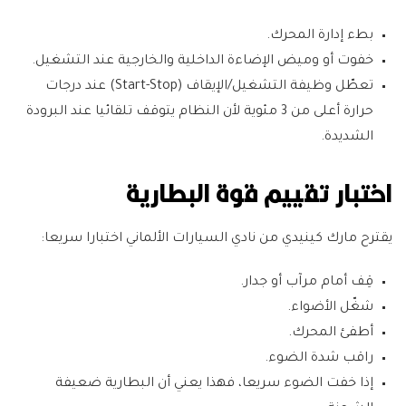
بطء إدارة المحرك.
خفوت أو وميض الإضاءة الداخلية والخارجية عند التشغيل.
تعطّل وظيفة التشغيل/الإيقاف (Start-Stop) عند درجات
حرارة أعلى من 3 مئوية لأن النظام يتوقف تلقائيا عند البرودة
الشديدة.
اختبار تقييم قوة البطارية
يقترح مارك كينيدي من نادي السيارات الألماني اختبارا سريعا:
قِف أمام مرآب أو جدار.
شغّل الأضواء.
أطفئ المحرك.
راقب شدة الضوء.
إذا خفت الضوء سريعا، فهذا يعني أن البطارية ضعيفة