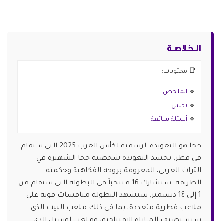
الـخـلاصـة
📑 محتويات:
🔹
الملخص
🔹
تحليل
🔹
أسئلة شائعة
جحا هو التعويذة الرسمية لكأس العرب 2025 التي ستقام
في قطر. تجسد التعويذة شخصية جحا الشهيرة في
التراث العربي، المعروفة بروحه الفكاهية وحكمته
الظريفة. ستشارك 16 منتخباً في البطولة التي ستقام من
1 إلى 18 ديسمبر. ستشهد البطولة منافسات قوية على
ملاعب قطرية متعددة، بما في ذلك ملعب البيت الذي
سيستضيف المباراة الافتتاحية، وملعب لوسيل الذي