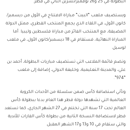
البطولة في 25 و26 نوفمبر/تشرين الثاني في قطر.
ويستضيف ملعب “البيت” مباراة الافتتاح في الأول من ديسمبر/
كانون الأول، في اللقاء الذي يجمع المنتخب القطري، ممثل الدولة
المضيفة، مع المنتخب الفائز من مباراة فلسطين وليبيا. أما
المباراة النهائية، فستقام في 18 ديسمبر/كانون الأول، في ملعب
لوسيل.
وتضم قائمة الملاعب التي تستضيف مباريات البطولة، أحمد بن
علي، والمدينة التعليمية، وخليفة الدولي، إضافة إلى ملعب
“974”.
وتأتي استضافة كأس ضمن سلسلة من الأحداث الكروية
العالمية التي تشهدها دولة قطر هذا العام بدءا ببطولة كأس
العالم تحت 17 سنة التي تختتم في 27 الشهر الجاري، كما تستعد
قطر لاستضافة النسخة الثانية من بطولة كأس القارات للأندية
والتي ستقام في 10 و13 و17 الشهر المقبل.