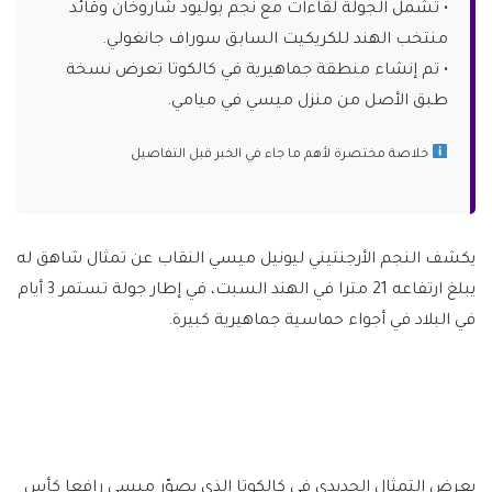
• تشمل الجولة لقاءات مع نجم بوليود شاروخان وقائد
منتخب الهند للكريكيت السابق سوراف جانغولي.
• تم إنشاء منطقة جماهيرية في كالكوتا تعرض نسخة
طبق الأصل من منزل ميسي في ميامي.
خلاصة مختصرة لأهم ما جاء في الخبر قبل التفاصيل
يكشف النجم الأرجنتيني ليونيل ميسي النقاب عن تمثال شاهق له
يبلغ ارتفاعه 21 مترا في الهند السبت، في إطار جولة تستمر 3 أيام
في البلاد في أجواء حماسية جماهيرية كبيرة.
يعرض التمثال الحديدي في كالكوتا الذي يصوّر ميسي رافعا كأس