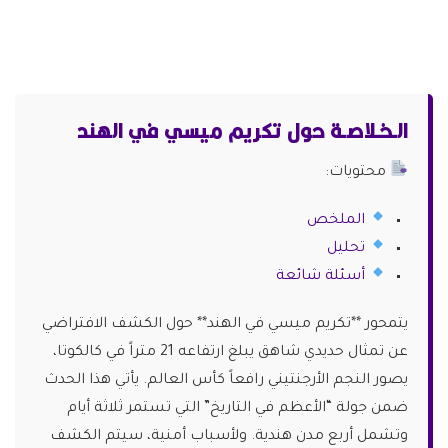
الـخـلاصـة حول تكريم ميسي في الهند
محتويات:
الملخص
تحليل
أسئلة شائعة
يتمحور **تكريم ميسي في الهند** حول الكشف الافتراضي
عن تمثال حديدي شاهق يبلغ ارتفاعه 21 متراً في كالكوتا،
يصور النجم الأرجنتيني رافعاً كأس العالم. يأتي هذا الحدث
ضمن جولة “الأعظم في التاريخ” التي تستمر ثلاثة أيام
وتشمل أربع مدن هندية. ولأسباب أمنية، سيتم الكشف