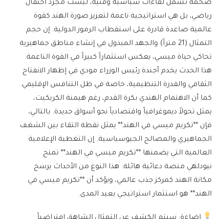
ضخمة تشمل لقاءات سياسية وفنية، ليست مجرد احتفال
رياضي، بل هي استراتيجية ناعمة لتعزيز صورة الهند كقوة
عالمية صاعدة قادرة على استقطاب الرموز الدولية. إن حجم
التمثال (21 متراً) والجهد المبذول في إنشاء مناطق جماهيرية
تحاكي حياة ميسي، يعكس استثماراً كبيراً في القوة الناعمة.
هذا الحدث يخدم أجندة رئيس الوزراء مودي في إظهار الانفتاح
الثقافي والقدرة التنظيمية، خاصة في ظل التنافس الإقليمي.
كما أن الاهتمام الهندي بكرة القدم، رغم هيمنة الكريكيت،
يمثل تحولاً ديموغرافياً واقتصادياً نحو أسواق جديدة. بالتالي،
فإن **تكريم ميسي في الهند** يمثل نقطة التقاء بين الشغف
الجماهيري والمصالح الجيوسياسية. إن التغطية الإعلامية
العالمية التي يضمنها **تكريم ميسي في الهند** تمنح
نيودلهي منصة دعائية هائلة. هذا النوع من الأحداث يرسخ
مكانة الهند كمركز جذب عالمي، ويؤكد أن **تكريم ميسي في
الهند** هو استثمار استراتيجي بعيد المدى.
إضاءة:
سيتم الكشف عن التمثال الشاهق افتراضياً