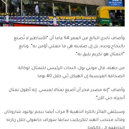
وأضاف ناندي البالغ من العمر 64 عاما أن “الأساطير لا تُصنع
بالنجاح وحده، بل إن صلابته هي ما جعلني أؤمن به”. وتابع
“التمثال هو تكريم يليق به”.
من جهته، قال مونتي بول، النحات الرئيسي للتمثال، لوكالة
الصحافة الفرنسية إن الهيكل بُني خلال 40 يوما.
وأضاف “إنه مصدر فخر أن أصنع تمثالا لميسي. إنه أطول تمثال
أنجزته حتى الآن”.
وسيلتقي الفائز بالكرة الذهبية 8 مرات أيضا بنجم بوليود شاروخان
وقائد منتخب الهند للكريكيت سابقا سوراف جانغولي خلال زيارته
الخاطفة إلى كالكوتا.