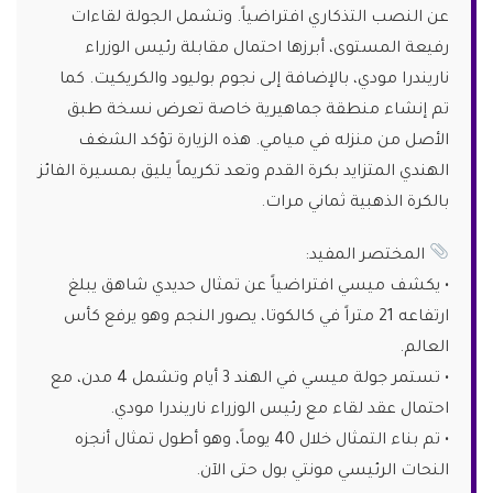
عن النصب التذكاري افتراضياً. وتشمل الجولة لقاءات
رفيعة المستوى، أبرزها احتمال مقابلة رئيس الوزراء
ناريندرا مودي، بالإضافة إلى نجوم بوليود والكريكيت. كما
تم إنشاء منطقة جماهيرية خاصة تعرض نسخة طبق
الأصل من منزله في ميامي. هذه الزيارة تؤكد الشغف
الهندي المتزايد بكرة القدم وتعد تكريماً يليق بمسيرة الفائز
بالكرة الذهبية ثماني مرات.
المختصر المفيد:
• يكشف ميسي افتراضياً عن تمثال حديدي شاهق يبلغ
ارتفاعه 21 متراً في كالكوتا، يصور النجم وهو يرفع كأس
العالم.
• تستمر جولة ميسي في الهند 3 أيام وتشمل 4 مدن، مع
احتمال عقد لقاء مع رئيس الوزراء ناريندرا مودي.
• تم بناء التمثال خلال 40 يوماً، وهو أطول تمثال أنجزه
النحات الرئيسي مونتي بول حتى الآن.