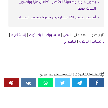
بطون خاوية وطفولة تحتضر.. أطفال غزة يواجهون
الموت جوعا
أفريقيا تخسر 120 مليار دولار سنويا بسبب الفساد
تابع صوت الغد على :
نبض
|
فيسبوك
|
تيك توك
|
إنستغرام
|
واتساب
|
تويتر ×
|
تيلغرام
الهند
تمثال
كالكوتا
كرة القدم
ميسي
ناريندرا مودي