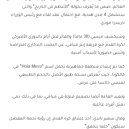
العالم، ضمن ما يُعرف بجولة “الأعظم في التاريخ” والتي
ستشمل 4 مدن هندية، مع احتمال عقد لقاء مع رئيس الوزراء
ناريندرا مودي.
وسيكشف ميسي (38 عاما) والفائز قبل أيام بالدوري الأميركي
لكرة القدم مع فريقه إنتر ميامي، عن النصب التذكاري افتراضيا
وليس حضوريا لأسباب أمنية.
كما تم إنشاء منطقة جماهيرية تحمل اسم “Hola Messi” في
كالكوتا، حيث تُعرض نسخة طبق الأصل بالحجم الطبيعي
لميسي جالسا على عرش.
وتعيد القاعة أيضا تصميم منزله في ميامي، بما في ذلك دمى
تمثل أفراد عائلته.
وقال سمير ناندي، أحد عشاق كرة القدم، إن رؤية نجمه المفضل
سيكون “حلما يتحقق”.