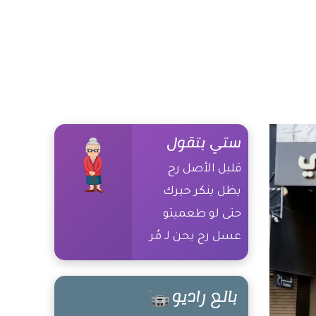
ستي بتقول
قليل الأصل رح
يظل ينكر خيرك
حتى لو طعميتو
عسل رح يحن لـ مُر
غيرك
بالع راديو