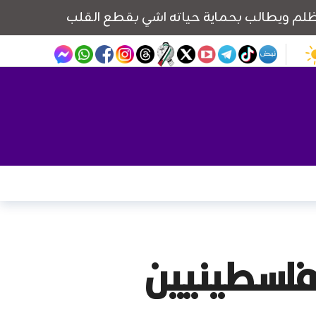
راب شامل بالخليل والاحتلال يعتقل 8 فلسطينيين