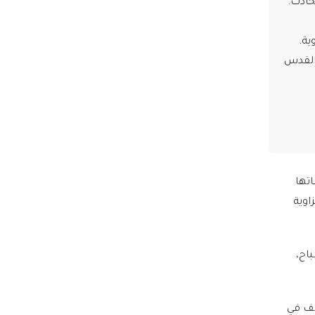
ية.
بالقدس
تها
اوية
اح،
ظف في