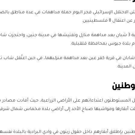
الاحتلال الإسرائيلي فجر اليوم حملة مداهمات في عدة مناطق بالض
ال 8 فلسطينيين.
واعتقلت القوات الإسرائيلية 3 شبان بعد مداهمة منازل وتفتيشها في مدينة جنين، واحتجزت ش
م بلدة جيوس بمحافظة قلقيلية.
ل شابان في قرية كفر عين بعد مداهمة منزليهما، في حين اعتُقل شاب ث
 المدينة.
وطنين
 المستوطنون اعتداءاتهم على الأراضي الزراعية، حيث أفادت مصادر م
 أبقارها ومواشيها صباح الأحد إلى أراضي بلدة مخماس شمال شرقي 
ين بإطلاق أبقارهم داخل حقول زيتون في وادي البرادية بالبلدة نفسها