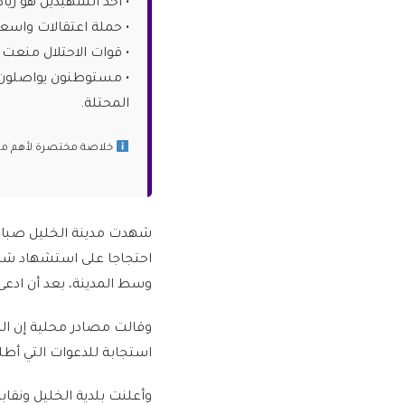
• أحد الشهيدين هو زياد أبو داود (55 عاماً)، موظف في بلدية الخليل
• حملة اعتقالات واسعة أسفرت عن اعتقال 8 
• قوات الاحتلال منعت 
• مستوطنون يواصلون ا
المحتلة.
خلاصة مختصرة لأهم ما ج
شهدت مدينة الخليل صباح 
احتجاجا على استشهاد شاب
وسط المدينة، بعد أن ادعى
وقالت مصادر محلية إن الم
استجابة للدعوات التي أطل
وأعلنت بلدية الخليل ونقا