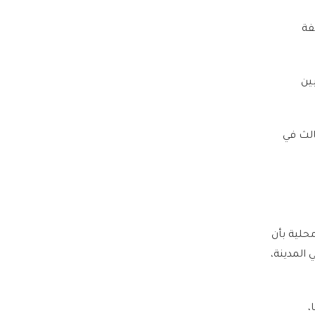
فة
ابين
الث في
حلية بأن
المدينة،
،