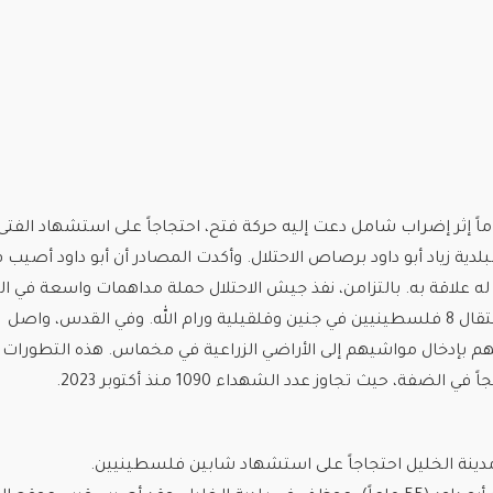
اً إثر إضراب شامل دعت إليه حركة فتح، احتجاجاً على استشهاد الفتى
لدية زياد أبو داود برصاص الاحتلال. وأكدت المصادر أن أبو داود أصيب 
له علاقة به. بالتزامن، نفذ جيش الاحتلال حملة مداهمات واسعة في ا
الغربية، أسفرت عن اعتقال 8 فلسطينيين في جنين وقلقيلية ورام الله. وفي القدس، واصل
م بإدخال مواشيهم إلى الأراضي الزراعية في مخماس. هذه التطورات
فة، حيث تجاوز عدد الشهداء 1090 منذ أكتوبر 2023.
ينة الخليل احتجاجاً على استشهاد شابين فلسطينيين.