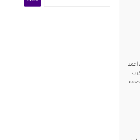
البحث
 أحمد
قرب
لضفة