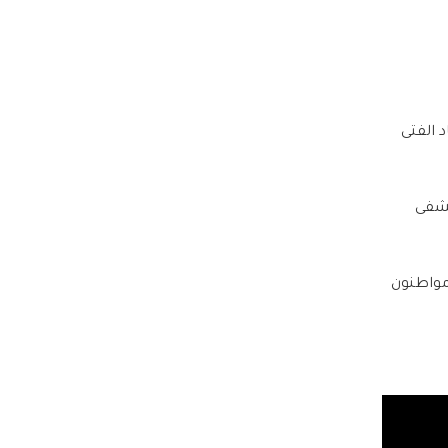
 الفتى
د (55 عاما) إلى مستشفى
 مواطنون