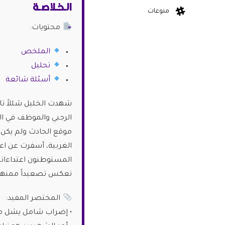
الـخـلاصـة
منوعات
محتويات:
الملخص
تحليل
أسئلة شائعة
شهدت الخليل شللاً تام
الرجبي والموظف في الب
موقع الحادث ولم يكن 
المستوطنون اعتداءاته
تعكس تصعيداً ممنهجاً في الض
المختصر المفيد:
• إضراب شامل يشل مد