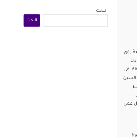
البحث
البحث
 بين أبرز الأفلام المصرية لعام 2025، مقدمةً رؤى
سوداء
قة. في
الحنين
بر
انته كأفضل عمل
هرة