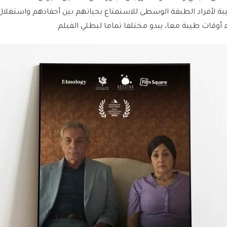
 لأفراد الطبقة الوسطى للاستمتاع بحياتهم بين أحفادهم واستغل
 أوقات طيبة معا، يبدو مختلفا تماما لبطلي الفيلم.