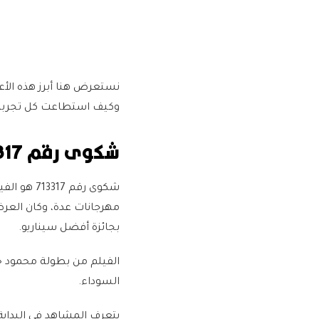
نستعرض هنا أبرز هذه الأع
وكيف استطاعت كل تجربة 
شكوى رقم 713317
شكوى رقم 
مهرجانات عدة، وكان العرض
بجائزة أفضل سيناريو.
الفيلم من بطولة محمود حم
السوداء.
يتعرف المشاهد في البداية