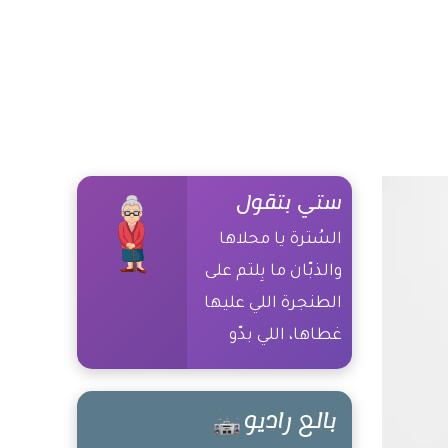
ستي بتقول
السُترة يا محلاها
والذبّان ما بِلتم على
الطنجرة اللي عليها
غطاها، اللي بدّو
التوت بياكلو
بالعلالي، وإذا شافو
بالع راديو
عالأرض بيتركو،