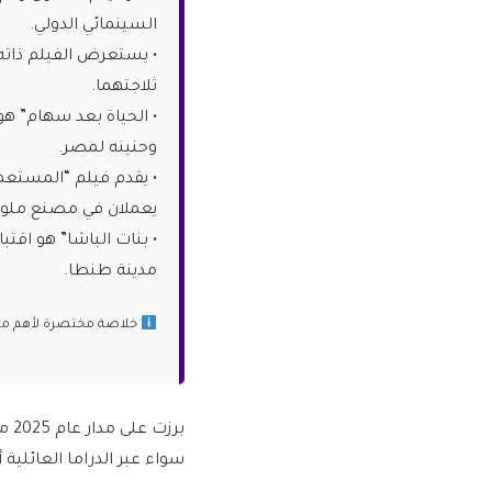
السينمائي الدولي.
• يستعرض الفيلم ذاته
ثلاجتهما.
• الحياة بعد سهام” ه
وحنينه لمصر.
• يقدم فيلم “المستعمر
يعملان في مصنع ملوث
• بنات الباشا” هو اقتب
مدينة طنطا.
خلاصة مختصرة لأهم ما ج
برز
سواء عبر الدراما العائلية