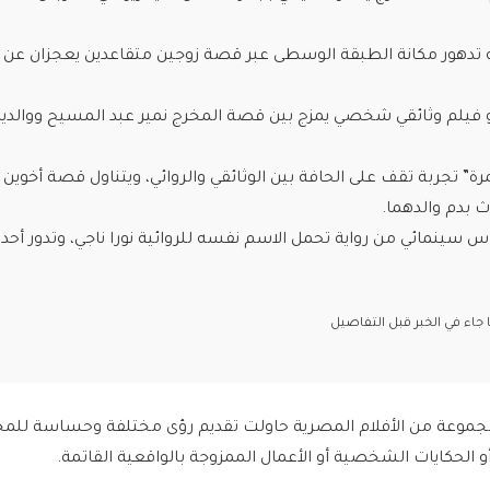
 تدهور مكانة الطبقة الوسطى عبر قصة زوجين متقاعدين يعجزان عن 
و فيلم وثائقي شخصي يمزج بين قصة المخرج نمير عبد المسيح ووالدي
ة” تجربة تقف على الحافة بين الوثائقي والروائي، ويتناول قصة أخوين
 بدم والدهما.
اس سينمائي من رواية تحمل الاسم نفسه للروائية نورا ناجي، وتدور أحدا
اء في الخبر قبل التفاصيل
ت على مدار عام 2025 مجموعة من الأفلام المصرية حاولت تقديم رؤى مختلفة وحساسة لل
 أو الحكايات الشخصية أو الأعمال الممزوجة بالواقعية القاتمة.