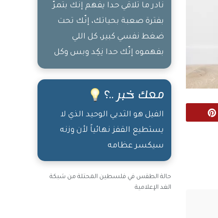
نادر ما تلاقي حدا يفهم إنك بتمرّ
والرخيص عمره ما
بفترة صعبة بحياتك، إنّك تحت
بِصير غالي
ضغط نفسي كبير، كل اللي
بفهموه إنّك حدا نِكِد وبس وكل
تصرّفاتك بتدل ع هيك، لأنه يا
حبيبي طبيعة البشر هيك:
معك خبر ..؟
عالحلوة معك وعالمُرة الله
Pinterest
معك
الفيل هو الثديي الوحيد الذي لا
يستطيع القفز نهائياً لأن وزنه
سيكسر عظامه
حالة الطقس في فلسطين المحتلة من شبكة
الغد الإعلامية