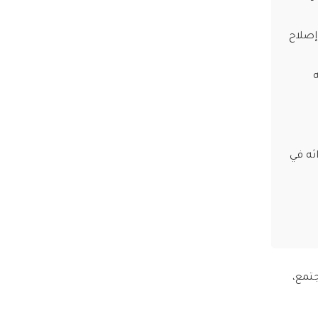
إصلاح
ه
ثه في
مجتمع،