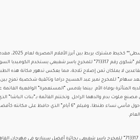
تُبرز **أزمة الطبقة الوسطى** كخيط مشترك يربط
حساسة للمجتمع. فيلم “شكوى رقم 713317” للمخرج ياسر شفيعي يستخدم الكوميديا ال
قاعدين لا يملكان ثمن إصلاح ثلاجة، مما يعكس تدهور مكانة هذه الطب
 بعد سهام” للمخرج نمير عبد المسيح دراما وثائقية شخصية تمزج بين 
ه المتأثرة بوفاة الأم. بينما يلامس “المستعمرة” الواقعية القاتمة ع
صنع ملوث بدم والدهما الراحل. وتختتم القائمة بـ”بنات الباشا” الذي
يقتبس رواية نورا ناجي حول مآسي نساء طنطا، وفيلم “6 أيام” الذي حافظ على مك
لعام.
• فاز فيلم “شكوى رقم 713317” للمخرج ياسر شفيعي بجائزة أفضل سيناريو في مهرجان القا