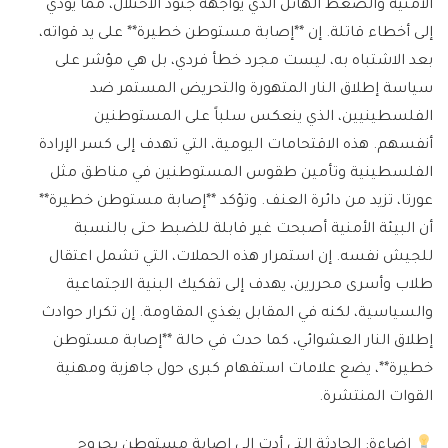
الأمنية والضغط الهائل الذي يواجهه جنود الاحتلال، مما يؤدي
إلى أخطاء قاتلة. إن **إصابة مستوطن خطيرة** على يد قواته،
بعد الاشتباه به، ليست مجرد خطأ فردي، بل هي مؤشر على
سياسة إطلاق النار المتهورة والتحريض المستمر ضد
الفلسطينيين، الذي ينعكس سلباً على المستوطنين
أنفسهم. هذه الاقتحامات اليومية، التي تهدف إلى كسر الإرادة
الفلسطينية وتأمين طقوس المستوطنين في مناطق مثل
عورتا، تزيد من دائرة العنف. وتؤكد **إصابة مستوطن خطيرة**
أن البيئة الأمنية أصبحت غير قابلة للضبط حتى بالنسبة
للجيش نفسه. إن استمرار هذه الحملات، التي تشمل اعتقال
طلاب وأسرى محررين، يهدف إلى تفكيك البنية الاجتماعية
والسياسية، لكنه في المقابل يغذي المقاومة. إن تكرار حوادث
إطلاق النار العشوائي، كما حدث في حالة **إصابة مستوطن
خطيرة**، يضع علامات استفهام كبرى حول جاهزية ومهنية
القوات المنتشرة.
إضاءة:
الحادثة التي أدت إلى إصابة مستوطن بجروح