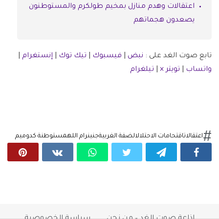
اعتقالات وهدم منازل بمخيم طولكرم والمستوطنون
يصعدون هجماتهم
تابع صوت الغد على :
نبض
|
فيسبوك
|
تيك توك
|
إنستغرام
|
واتساب
|
تويتر ×
|
تيلغرام
اعتقالات
اقتحامات الاحتلال
الضفة الغربية
جنين
رام الله
مستوطنة كدوميم
إذاعة صوت الغد – من نحن
سياسة الخصوصية