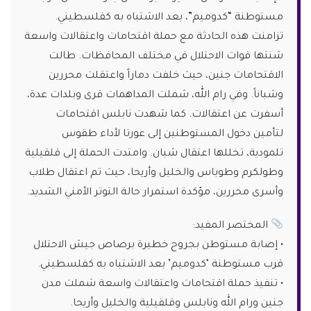
مستوطنة “كدوميم”، بعد الاشتباه به كفلسطيني.
تزامنت هذه الحادثة مع حملة اقتحامات واعتقالات واسعة
شنتها قوات الاحتلال في مختلف المحافظات. طالت
الاقتحامات جنين، حيث خلفت دماراً واعتقلت محررين
وشباناً. وفي رام الله، شملت المداهمات قرى وبلدات عدة،
أسفرت عن اعتقالات. كما شهدت نابلس اقتحامات
لتأمين دخول المستوطنين إلى عورتا لأداء طقوس
تلمودية، تخللها اعتقال شبان. وامتدت الحملة إلى قلقيلية
وطولكرم وطوباس والخليل وأريحا، حيث تم اعتقال طلاب
وأسرى محررين، مؤكدة استمرار حالة التوتر الأمني الشديد.
المختصر المفيد:
• إصابة مستوطن بجروح خطيرة برصاص جيش الاحتلال
قرب مستوطنة ‘كدوميم’ بعد الاشتباه به كفلسطيني.
• تنفيذ حملة اقتحامات واعتقالات واسعة شملت مدن
جنين ورام الله ونابلس وقلقيلية والخليل وأريحا.