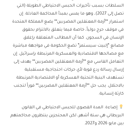
السلطات بسبب تأخيرات الحبس الاحتياطي الطويلة (التي
تصل إلى 2027)، وهو ما يمس بمبدأ المحاكمة العادلة. إن
استمرار **أزمة المعتقلين المضربين** يضع المملكة المتحدة
في موقف حرج دولياً، خاصة فيما يتعلق بالالتزام بحقوق
الإنسان في السجون. كما أن المطالب المتعلقة بإغلاق
مصانع “إلبيت سيستمز” تضع الحكومة في مواجهة مباشرة
مع مصالحها الاقتصادية والعسكرية المرتبطة بإسرائيل. إن
التعامل القاسي مع **أزمة المعتقلين المضربين** يهدف إلى
إرسال رسالة ردع قوية لأي حركات احتجاجية مستقبلية
تستهدف البنية التحتية العسكرية أو الاقتصادية المرتبطة
بالاحتلال. يجب حل **أزمة المعتقلين المضربين** فوراً لتجنب
كارثة إنسانية.
إضاءة:
المدة القصوى للحبس الاحتياطي في القانون
البريطاني هي ستة أشهر، لكن المحتجزين ينتظرون محاكمتهم
بين مايو 2026 و2027.