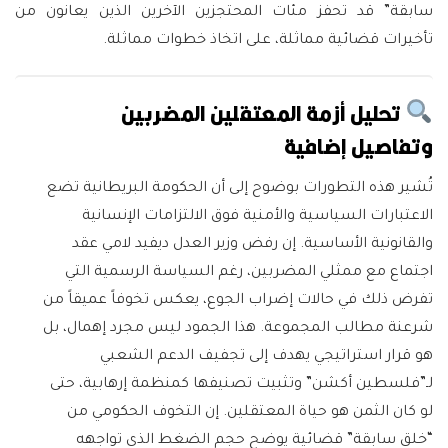
سابقة” قد تحفز مئات المحتجزين الآخرين الذين يعانون من
تأخيرات قضائية مماثلة، على اتخاذ خطوات مماثلة.
تحليل أزمة المعتقلين المضربين
وتفاصيل إضافية
تُشير هذه التطورات بوضوح إلى أن الحكومة البريطانية تضع
الاعتبارات السياسية والأمنية فوق الالتزامات الإنسانية
والقانونية الأساسية. إن رفض وزير العدل ديفيد لامي عقد
اجتماع مع ممثلي المضربين، رغم السياسة الرسمية التي
تفرض ذلك في حالات إضراب الجوع، يعكس تخوفاً عميقاً من
شرعنة مطالب المجموعة. هذا الجمود ليس مجرد إهمال، بل
هو قرار استراتيجي يهدف إلى تجفيف الدعم الشعبي
لـ”فلسطين أكشن” وتثبيت تصنيفها كمنظمة إرهابية، حتى
لو كان الثمن هو حياة المعتقلين. إن التخوف الحكومي من
“خلق سابقة” قضائية يوضح حجم الضغط الذي تواجهه