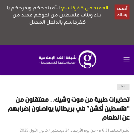
أخبار
تحذيرات طبية من موت وشيك.. معتقلون من
“فلسطين أكشن” في بريطانيا يواصلون إضرابهم
عن الطعام
نُشر الساعة 6:31 م - من يوم الأربعاء 24 ديسمبر / كانون الأول 2025