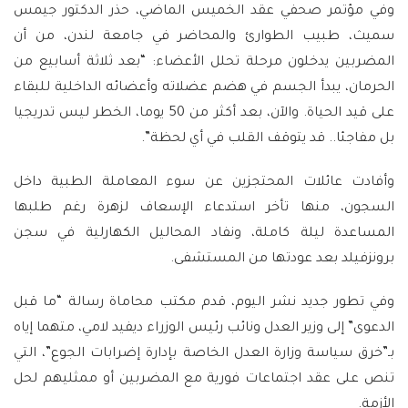
وفي مؤتمر صحفي عقد الخميس الماضي، حذر الدكتور جيمس
سميث، طبيب الطوارئ والمحاضر في جامعة لندن، من أن
المضربين يدخلون مرحلة تحلل الأعضاء: “بعد ثلاثة أسابيع من
الحرمان، يبدأ الجسم في هضم عضلاته وأعضائه الداخلية للبقاء
على قيد الحياة. والآن، بعد أكثر من 50 يوما، الخطر ليس تدريجيا
بل مفاجئا.. قد يتوقف القلب في أي لحظة”.
وأفادت عائلات المحتجزين عن سوء المعاملة الطبية داخل
السجون، منها تأخر استدعاء الإسعاف لزهرة رغم طلبها
المساعدة ليلة كاملة، ونفاد المحاليل الكهارلية في سجن
برونزفيلد بعد عودتها من المستشفى.
وفي تطور جديد نشر اليوم، قدم مكتب محاماة رسالة “ما قبل
الدعوى” إلى وزير العدل ونائب رئيس الوزراء ديفيد لامي، متهما إياه
بـ”خرق سياسة وزارة العدل الخاصة بإدارة إضرابات الجوع”، التي
تنص على عقد اجتماعات فورية مع المضربين أو ممثليهم لحل
الأزمة.