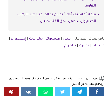
الهاوية
فرقة “ماسيف أتاك” تطلق تحالفا فنيا ضد الإرهاب
الصهيوني لداعمي الحق الفلسطيني
تابع صوت الغد على :
نبض
|
فيسبوك
|
تيك توك
|
إنستغرام
|
واتساب
|
تويتر ×
|
تيلغرام
إضراب عن الطعام
إلبيت سيستمز
الحبس الاحتياطي
ديفيد لامي
سجون
بريطانيا
فلسطين أكشن