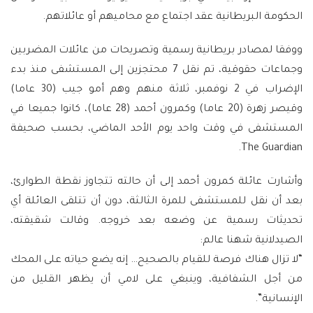
الحكومة البريطانية عقد اجتماع مع محاميهم أو عائلاتهم.
ووفقا لمصادر بريطانية رسمية وتصريحات من عائلات المضربين
وجماعات حقوقية، تم نقل 7 محتجزين إلى المستشفى منذ بدء
الإضراب في 2 نوفمبر، ثلاثة منهم وهم أمو جيب (30 عاما)
وقيصر زهرة (20 عاما) وكمرون أحمد (28 عاما)، كانوا جميعا في
المستشفى في وقت واحد يوم الأحد الماضي، بحسب صحيفة
The Guardian.
وأشارت عائلة كمرون أحمد إلى أن حالته تتجاوز نقطة الطوارئ،
بعد أن نقل للمستشفى للمرة الثالثة، دون أن تتلقى العائلة أي
تحديثات رسمية عن وضعه بعد خروجه. وقالت شقيقته،
الصيدلانية شهنا عالم:
“لا تزال هناك فرصة للقيام بالصحيح… إنه يضع حياته على المحك
من أجل الشفافية، وينبغي على لامي أن يظهر القليل من
الإنسانية”.