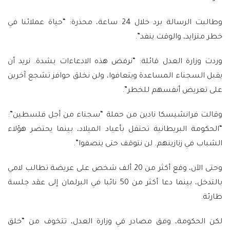
وطالبت الرسالة برد خلال 24 ساعة، محذرة: “حياة عملائنا في
خطر متزايد، والوقت ينفد”.
وردت وزارة العدل قائلة: “نرفض هذه الادعاءات بشدة. نريد أن
يقبل السجناء المساعدة ويتعافوا، ولن نخلق حوافز تشجع آخرين
على تعريض أنفسهم للخطر”.
وقالت فرانشيسكا نادين من حملة “سجناء من أجل فلسطين”:
“الحكومة البريطانية تحتفل بأعياد الميلاد، بينما يحتضر هؤلاء
الشباب في زنازينهم. لن نتوقف حتى ينصفوا”.
وحتى الآن، وقع أكثر من 20 ألف شخص على عريضة تطالب لامي
بالتدخل، بينما دعا أكثر من 50 نائبا في البرلمان إلى عقد جلسة
طارئة.
لكن الحكومة، وفق مصادر في وزارة العدل، تتخوف من “خلق