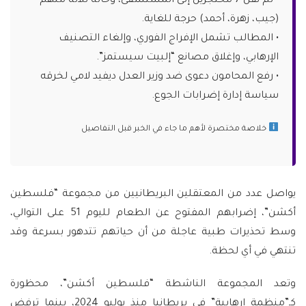
• تم نقل 7 محتجزين إلى المستشفى، وحالة ثلاثة منهم
(جيب، زهرة، أحمد) حرجة للغاية.
• المطالب تشمل الإفراج الفوري، وإلغاء التصنيف
الإرهابي، وإغلاق مصانع “إلبيت سيستمز”.
• رفع المحامون دعوى ضد وزير العدل ديفيد لامي لخرقه
سياسة إدارة إضرابات الجوع.
خلاصة مختصرة لأهم ما جاء في الخبر قبل التفاصيل
يواصل عدد من المعتقلين البريطانيين من مجموعة “فلسطين
أكشن”، إضرابهم المفتوح عن الطعام لليوم 51 على التوالي،
وسط تحذيرات طبية عاجلة من أن حياتهم تتدهور بسرعة وقد
تنتهي في أي لحظة.
وتعد المجموعة الناشطة “فلسطين أكشن”، محظورة
كـ”منظمة إرهابية” في بريطانيا منذ يوليو 2024، بينما ترفض