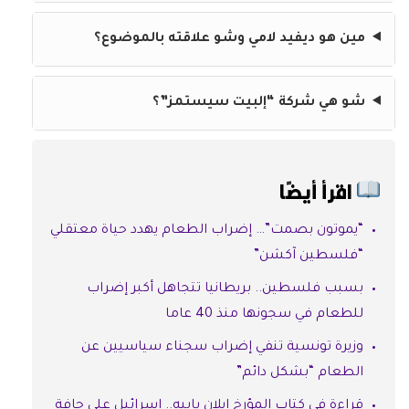
مين هو ديفيد لامي وشو علاقته بالموضوع؟
شو هي شركة “إلبيت سيستمز”؟
اقرأ أيضًا
“يموتون بصمت”… إضراب الطعام يهدد حياة معتقلي
“فلسطين آكشن”
بسبب فلسطين.. بريطانيا تتجاهل أكبر إضراب
للطعام في سجونها منذ 40 عاما
وزيرة تونسية تنفي إضراب سجناء سياسيين عن
الطعام “بشكل دائم”
قراءة في كتاب المؤرخ إيلان بابيه.. إسرائيل على حافة