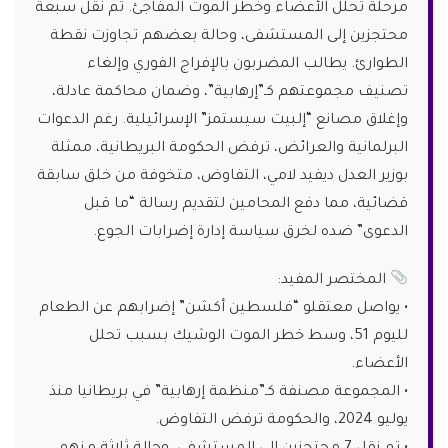
مرحلة تحلل الأعضاء وخطر الموت المفاجئ. تم نقل سبعة
محتجزين إلى المستشفى، وحالة بعضهم تجاوزت نقطة
الطوارئ. يطالب المضربون بالإفراج الفوري وإلغاء
تصنيف مجموعتهم كـ”إرهابية”، وضمان محاكمة عادلة،
وإغلاق مصانع “إلبيت سيستمز” الإسرائيلية. رغم الدعوات
البرلمانية والعرائض، ترفض الحكومة البريطانية، ممثلة
بوزير العدل ديفيد لامي، التفاوض، متخوفة من خلق سابقة
قضائية، مما دفع المحامين لتقديم رسالة “ما قبل
الدعوى” ضده لخرق سياسة إدارة إضرابات الجوع.
المختصر المفيد:
• يواصل معتقلو “فلسطين أكشن” إضرابهم عن الطعام
لليوم 51، وسط خطر الموت الوشيك بسبب تحلل
الأعضاء.
• المجموعة مصنفة كـ”منظمة إرهابية” في بريطانيا منذ
يوليو 2024، والحكومة ترفض التفاوض.