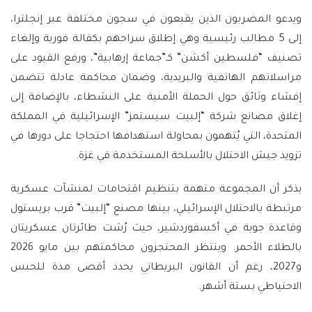
ويدعو المضربون الذين يقبعون في سجون مختلفة عبر إنجلترا،
إلى 5 مطالب رئيسية وهي إطلاق سراحهم بكفالة فورية وإلغاء
تصنيف “فلسطين أكشن” كـ”جماعة إرهابية”، ورفع القيود على
مراسلاتهم الهاتفية والبريدية، وضمان محاكمة عادلة تتضمن
إفشاء وثائق حول الحملة الأمنية على النشطاء، بالإضافة إلى
إغلاق مصانع شركة “إلبيت سيستمز” الإسرائيلية في المملكة
المتحدة، التي يُتهمون بمحاولة استهدافها احتجاجا على دورها في
تزويد جيش الاحتلال بالأسلحة المستخدمة في غزة.
يذكر أن المجموعة متهمة بتنظيم اقتحامات لمنشآت عسكرية
مرتبطة بالاحتلال الإسرائيلي، بينها مصنع “إلبيت” قرب بريستول
وقاعدة جوية في أكسفوردشير، حيث رُشت طائرتان عسكريتان
بالطلاء الأحمر. وينتظر المحتجزون محاكمتهم بين مايو 2026
و2027، رغم أن القانون البريطاني يحدد أقصى مدة للحبس
الاحتياطي بستة أشهر.