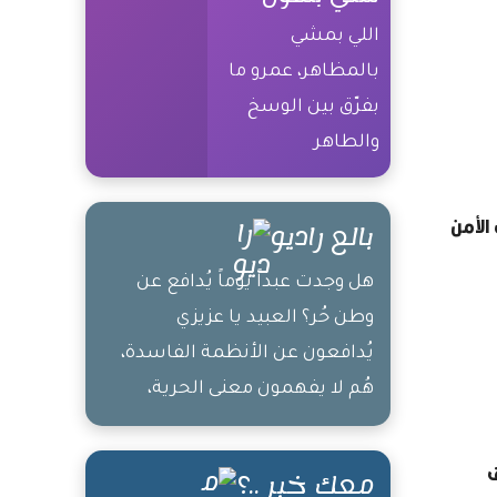
اللي بمشي
بالمظاهر، عمرو ما
بفرّق بين الوسخ
والطاهر
الأمن
بالع راديو
هل وجدت عبداً يوماً يُدافع عن
وطن حُر؟ العبيد يا عزيزي
يُدافعون عن الأنظمة الفاسدة،
هُم لا يفهمون معنى الحرية،
ومعنى أن تكون رجلاً حراً
ف
معك خبر ..؟