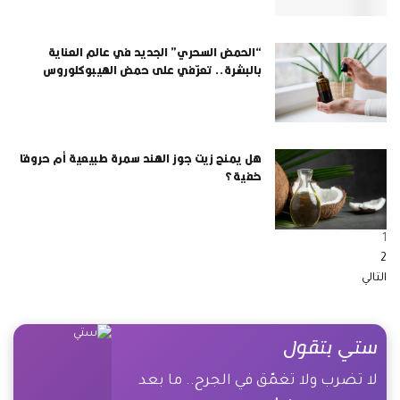
“الحمض السحري” الجديد في عالم العناية
بالبشرة.. تعرّفي على حمض الهيبوكلوروس
هل يمنح زيت جوز الهند سمرة طبيعية أم حروقا
خفية؟
1
2
التالي
ستي بتقول
لا تضرب ولا تغمّق في الجرح.. ما بعد