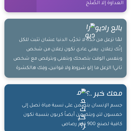
العداوة إلا الصُلُح
بالع راديو
لمّا تزعل من حدا، لا تخرّب الدنيا عشان تثبت للكل
إنّك زعلان. يعني عادي تكون زعلان من شخص
وبنفس الوقت بتضحك وبتغني وبترقص مع شخص
ثاني! الزعل ما إلو شروط ولا قوانين، وفِك هالكشرة
اللي بتقطع الخميرة من الخبز، اليوم اللي ما بتضحك
فيه، مش محسوب من عُمرك!
معك خبر ..؟
جسم الإنسان يتضمن على نسبة مياة تصل إلى
خمسون لتر، ويتضمن أيضاً كربون بنسبة تكون
كافية لصنع 900 قلم رصاص