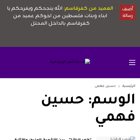
الرئيسية
حسين فهمي
الوسم:
حسين
فهمي
“قصر الباشا”.. بين التشويق المزيف والإثارة