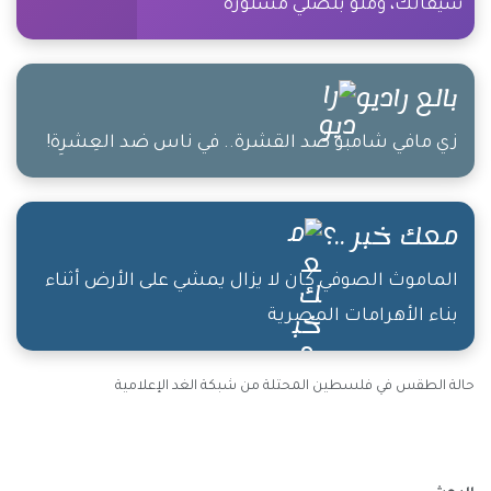
سيقانك، ومنو بتضلي مستورة
بالع راديو
زي مافي شامبو ضد القشرة.. في ناس ضد العِشرِة!
معك خبر ..؟
الماموث الصوفي كان لا يزال يمشي على الأرض أثناء
بناء الأهرامات المصرية
حالة الطقس في فلسطين المحتلة من شبكة الغد الإعلامية