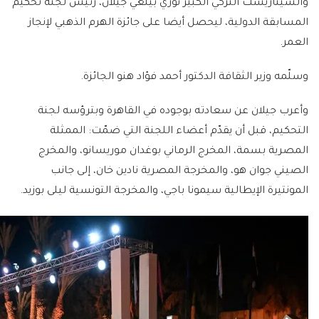
والسيناريست التركي الكبير نوري بيلغي جيلان، رئيس لجنة تحكيم
المسابقة الدولية، ليحصل أيضا على جائزة الهرم الذهبي لإنجاز
العمر.
وسلّمه وزير الثقافة الدكتور أحمد فؤاد هنو الجائزة.
وأعرب جيلان عن سعادته بوجوده في القاهرة وبترؤسه لجنة
التحكيم، قبل أن يقدّم أعضاء اللجنة التي ضمّت: الممثلة
المصرية بسمة، المخرج الرماني بوغدان موريسانو، والمخرج
الصيني جوان هو، والمخرجة المصرية نادين خان، إلى جانب
المونتيرة الإيطالية سيمونا باجي، والمخرجة التونسية ليلى بوزيد.