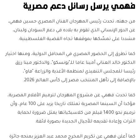
فهمي يرسل رسائل دعم مصرية
من جهته، تحدث رئيس المهرجان الفنان المصري حسين فهمي،
عن الدور الإنساني الذي تقوم به بلاده في دعم السودان ولبنان،
مشددا على تمسّكها بموقفها تجاه القضية الفلسطينية.
كما تطرق إلى الحضور المصري في المحافل الدولية، ومنها اختيار
الدكتور خالد العناني أمينا عاما للـ"يونسكو"، والدكتور مينا رزق
رئيسا للمجلس التنفيذي لمنظمة الأغذية والزراعة "فاو"،
بالإضافة إلى تأهل المنتخب مصر إلى كأس العالم 2026.
كما تحدث فهمي عن مشروع المهرجان لترميم الأفلام المصرية،
مؤكدا أن السينما المصرية تمتلك تاريخا يزيد على 100 عام، وأن
ترميم نحو 1400 فيلم من كلاسيكياتها يمثل ضرورة لحماية
التراث وإعادة تقديمه للأجيال الجديدة بصورة لائقة.
كما أعلن فهمي عن تكريم المخرج محمد عبد العزيز بمنحه جائزة