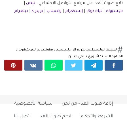
تابع صوت الغد على مواقع التواصل الاجتماعي :
نبض
|
فيسبوك
|
تيك توك
|
إنستغرام
|
واتساب
|
تويتر ×
|
تيلغرام
القضية الفلسطينية
تكريم الراحلين
حسين فهمي
خالد النبوي
مهرجان
القاهرة السينمائي
نوري بيلغي جيلان
إذاعة صوت الغد – من نحن
سياسة الخصوصية
الشروط والأحكام
ادعم صوت الغد
اتصل بنا