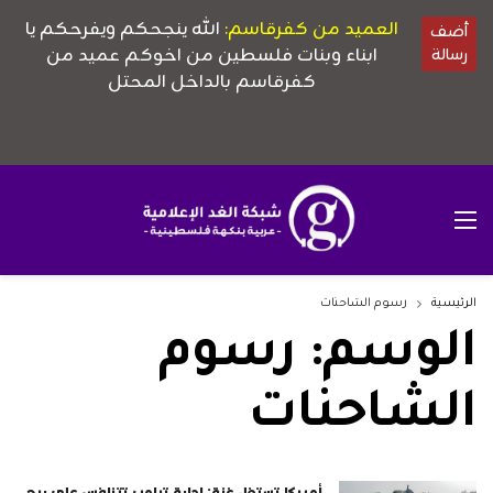
الرئيسية
رسوم الشاحنات
الوسم:
رسوم
الشاحنات
أميركا تستغل غزة: إدارة ترامب تتنافس على ربح