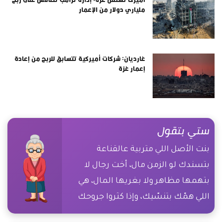
ملياري دولار من الإعمار
غارديان: شركات أميركية تتسابق للربح من إعادة
إعمار غزة
ستي بتقول
بنت الأصل اللي متربية عالقناعة
بتسندك لو الزمن مال، أخت رجال لا
بتهمها مظاهر ولا بغريها المال، هي
اللي همّك بتنسّيك، وإذا كثروا جروحك
بتداويك، وبالشِدة وقت ضعفك