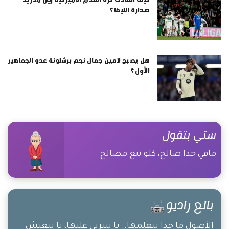
صدارة الليغا؟
هل يصبح لامين جمال نجم برشلونة عدو الجماهير
الأول؟
ستي بتقول
مافي حدا صالح، كلو تبع مصالح
بالع راديو
الأصول ما حدا بتعلمها.. يا بتتربى عليها، يا بتعيش