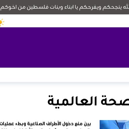
حة العالمية
بين منع دخول الأطراف الصناعية وبطء عمليات ا