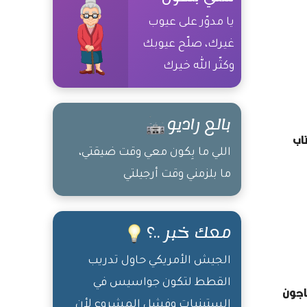
يا مدوّر على عيوب
غيرك، صلّح عيوبك
وكثّر الله خيرك
بالع راديو
مليون كتاب
اللي ما بِكون معي وقت ضيقتي،
ما بلزمني وقت أرجيلتي
معك خبر ..؟
الجيش الأمريكي حاول تدريب
القطط لتكون جواسيس في
اجون
الستينيات وفشل المشروع لأن