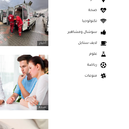
صحة
تكنولوجيا
سوشال ومشاهير
لايف ستايل
أخبار
علوم
رياضة
منوعات
صحة