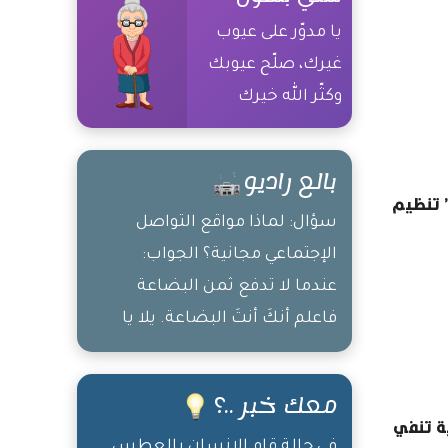
يا مدوّر على عيوب
غيرك، صلّح عيوبك
وكثّر الله خيرك
بالع راديو
” تنظيم
سؤال: لماذا مواقع التواصل
الإجتماعي مجانية؟ الجواب:
عندما لا تدفع ثمن البضاعة
فاعلم أنكَ أنتَ البضاعة. يلا يا
جماعة كل واحد ع بيته، قعدة
الرف ّ بتكسِر الظهر
معك خبر ..؟
ية تنفي
في حالة قام الإنسان بالعطس