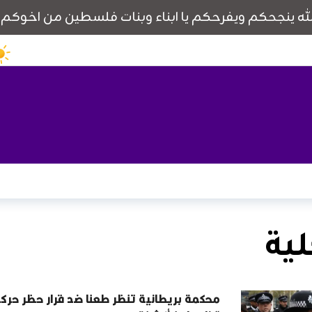
لية
محكمة بريطانية تنظر طعنا ضد قرار حظر حرك