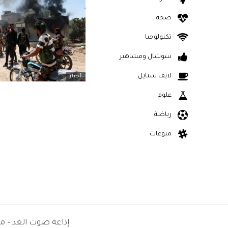
صحة
تكنولوجيا
سوشال ومشاهير
لايف ستايل
أخبار
علوم
رياضة
منوعات
إذاعة صوت الغد – م