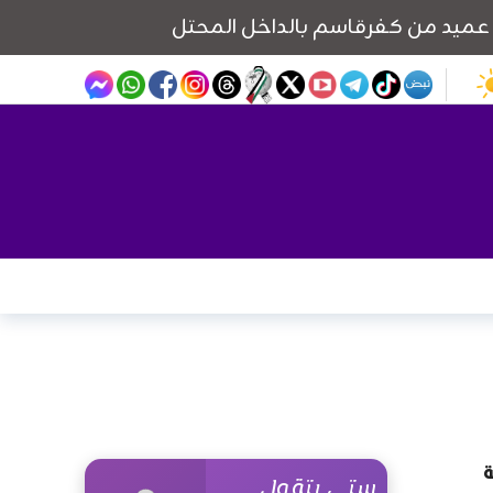
ة
ستي بتقول