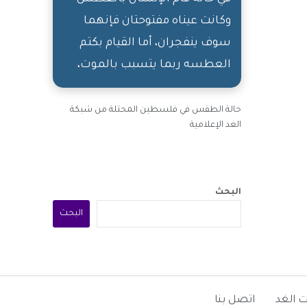
وكانت عيناه مفتوحتان فإنهما
سوف ينفجران، أما القيام بكتم
العطسه ربما يتسبب بالموت،
نتيجة حدوث إنفجار بالوعاء
الدموي الموجود بالرقبة أو
حالة الطقس في فلسطين المحتلة من شبكة
الغد الإعلامية
بالرأس
البحث
البحث
 الغد
اتصل بنا