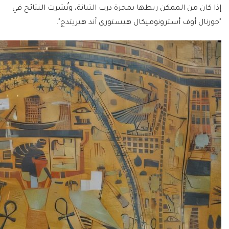
إذا كان من الممكن ربطها بمجرة درب التبانة، ونُشرت النتائج في
"جورنال أوف أسترونوميكال هيستوري آند هيريتدج".