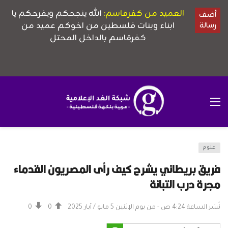
علوم
فريق بريطاني يشرح كيف رأى المصريون القدماء
مجرة درب التبانة
نُشر الساعة 4:24 ص - من يوم الإثنين 5 مايو / أيار 2025
0
0