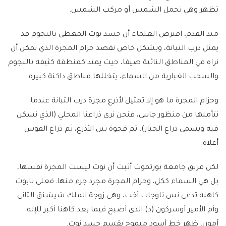
تظهر وهي تحمل الشمس أو مركب الشمس.
منذ القدم، افترض العلماء أن جسد نوت المغطى بالنجوم قد
يمثل درب التبانة، وبشكل خاص نقصد حزام المجرة الذي يمكن أن
نراه في المناطق النائية صيفا، حيث يمتد كمنطقة كثيفة بالنجوم
والسحب الغبارية من السماء، يتخللها مناطق داكنة كبيرة.
وحزام المجرة ما هو إلا تمثيل لأذرع مجرة درب التبانة عندما
نتأملها من منظور جانبي، فنحن نرى ذراعنا المحلي (الذي نسكن
فيه ويسمى ذراع الجبار)، ثم فجوة بين الأذرع، ثم ذراع القوس
أعلاه.
لكن فريق جامعة بورتموث أثبت أن نوت ليست المجرة نفسها،
بل هي السماء ككل، وحزام المجرة مجرد جزء منهاـ فعلى تابوت
كاهنة تدعى نس تاوجات أخت، وهي زوجة الملك شيشنق الثاني
وأم الأمير أوسركون (د) الذي أصبح فيما بعد كاهنا أكبر للإله
آمون، ظهر خط أسود متموج يقسم جسد نوت.