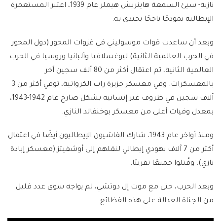
نازية- سيئ السمعة هاينريش هيملر عام 1939، اعتبر المستعمرة
الإيطالية نموذجًا ناجحًا يحتذى به.
وبعد أن ساعدت قوات موسوليني في غزوات المحور (دول المحور
في الحرب العالمية الثانية) ليوغسلافيا وألبانيا وروسيا في الحرب
العالمية الثانية، تم اعتقال أكثر من 80 ألف سجين آخر
بالمعسكرات. وفي معسكر جزيرة راب الكرواتية، توفي أكثر من 3
آلاف سجين في ظروف غير إنسانية بشكل صارخ عام 1942-1943،
بمعدل وفيات أعلى من معسكر بوخنفالد النازي.
ومنذ أواخر عام 1943، شارك الفاشيون الإيطاليون أيضًا في اعتقال
أكثر من 7 آلاف يهودي إيطالي لنقلهم إلى أوشفيتز (معسكر إبادة
نازي). وقُتلوا جميعًا تقريبًا.
وبعد الحرب، حتى مع موت إل دوتشي، لم يواجه سوى عدد قليل
من الجناة العدالة على هذه الفظائع.