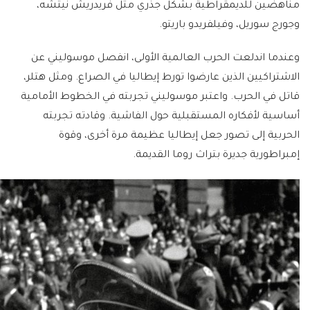
مناهضين للديمقراطية بشكل جذري مثل فريدريش نيتشه،
وجورج سوريل، وفيلفريدو باريتو.
وعندما اندلعت الحرب العالمية الأولى، انفصل موسوليني عن
الاشتراكيين الذين عارضوا تورط إيطاليا في الصراع. ومثل هتلر،
قاتل في الحرب. واعتبر موسوليني تجربته في الخطوط الأمامية
أساسية لأفكاره المستقبلية حول الفاشية. وقادته تجربته
الحربية إلى تصور جعل إيطاليا عظيمة مرة أخرى، وقوة
إمبراطورية جديرة بتراث روما القديمة.