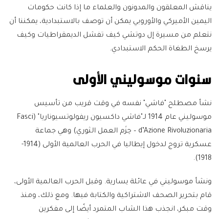
يناقش المعلقون والمدونون والعلماء ما إذا كانت حكومات
اليمين الأميركي والأوروبي يمكن أن توصف بالاستبدادية، يمكننا أن
نتعلم من مسيرة إل دوتشي كيف تفشل الديمقراطيات وكيف
يرسخ الطغاة الحكم الاستبدادي.
سنوات موسوليني الأولى
نشأ مصطلح "فاشي" نفسه في وقت قريب من تأسيس
موسوليني عام 1914 لـ"فاشي داكسيون ريفولوتسيوناريا" (Fasci
d’Azione Rivoluzionaria – حِزَم العمل الثوري) وهي جماعة
عسكرية تروج لدخول إيطاليا في الحرب العالمية الأولى (1914-
1918).
ونشأ موسوليني في عائلة يسارية. وقبل الحرب العالمية الأولى،
قام بتحرير الصحف الاشتراكية والكتابة فيها. ومع ذلك، ومنذ
وقت مبكر، انجذب هذا الشاب المتمرد أيضًا إلى مفكرين