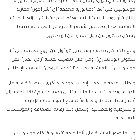
بعد وفاته في أبريل/نيسان 1945، غالبًا ما تم تصوير دكتاتورية
موسوليني على أنها "دكتاتورية مخففة" أي "شر أهون" مقارنة
بالنازية أو روسيا الستالينية. وهذه السردية، التي عززتها الجرائم
الألمانية ضد الإيطاليين الأشهر الأخيرة من الحرب، تم تبنيها
بشكل مفهوم من قبل العديد من الإيطاليين.
ومع ذلك، كان نظام موسوليني هو أول من يروج لنفسه على أنه
شمولي (توتاليتاري). ومن خلال تنصيب نفسه "رجل القدر" ادعى
موسوليني أن الفاشية تجسد "التجديد الروحي" للشعب الإيطالي.
وتطلب هدفه في جعل إيطاليا قوة مرة أخرى سيطرة كاملة على
الدولة. وتصف "عقيدة الفاشية" التي وضعها عام 1932 الحاجة إلى
"ممارسة السلطة والقيادة" لجميع المؤسسات الإدارية
والشرطية والقضائية. وشمل ذلك رقابة الصحافة والمؤسسات
التعليمية.
وبينما صور الفاشية على أنها حركة "شعبوية" قام موسوليني