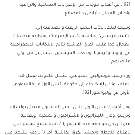
1921، في أعقاب موجات من الإضرابات الصناعية والزراعية
واحتلال العمال للأراضي والمصانع.
ونتيجة لذلك، لجأت النخب الريفية والصناعية إلى
الـ"سكوادريستي" الفاشية لكسر الإضرابات ومحاربة منظمات
العمال. كما قلبت الفرق الفاشية نتائج الانتخابات الديمقراطية
في بولونيا وكريمونا، ومنعت المرشحين اليساريين من تولي
مناصبهم.
وزاد رصيد موسوليني السياسي، بشكل ملحوظ، بفعل هذا
العنف. ودُعي للانضمام إلى حكومة رئيس الوزراء إيفانو بونومي
الأولى في يوليو/تموز 1921.
وفي أكتوبر/تشرين الأول التالي، احتل الفاشيون مدينتي بولسانو
وترينتو. وكان الليبراليون والاشتراكيون والملكية الإيطالية
مترددين في مواجهة هذه الاستفزازات، مما سمح لموسوليني
باغتنام اللحظة. وبحشد الفرق الفاشية، أمر بـ"الزحف الشهير على