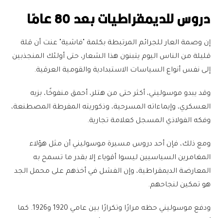
دروس للديمقراطيات بعد 80 عامًا
إن وصمة العار للجرائم المرتبطة بكلمة "فاشية" عنت أن قلة
قليلة من الناس اليوم يتبنون هذا الشعار، حتى أولئك المنجذبين
إلى نفس أنواع السياسات الاستبدادية والقومية العرقية.
وقد يبدو موسوليني، أكثر حتى من هتلر، أحمق منفوخًا، بزيه
العسكري، وإيماءاته المسرحية، وذكوريته المفرطة المصطنعة،
وفكه الفولاذي المسجل كعلامة تجارية.
ومع ذلك، فإن أحد دروس مسيرة موسوليني أن مثل هؤلاء
المغامرين السياسيين ليسوا أقوياء إلا بقدر ما تسمح به
المعارضة الديمقراطية، وإن الفشل في أخذهم على محمل الجد
هو تمكين لنجاحهم.
ودفع موسوليني حظه مرارًا وتكرارًا بين عامي 1920 و1926. كما