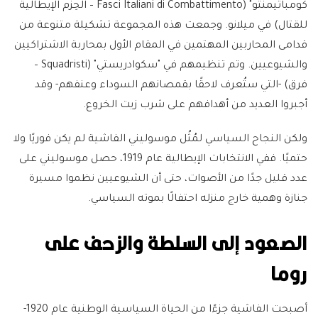
كومباتيمنتو" (Fasci Italiani di Combattimento – الحِزَم الإيطالية
للقتال) في ميلانو. وجمعت هذه المجموعة تشكيلة متنوعة من
قدامى المحاربين المهتمين في المقام الأول بمحاربة الاشتراكيين
والشيوعيين. وتم تنظيمهم في "سكوادريستي" (Squadristi –
فرق) -التي ستُعرف لاحقًا بقمصانهم السوداء وعنفهم- وقد
أجبروا العديد من أهدافهم على شرب زيت الخروع.
ولكن النجاح السياسي لمُثُل موسوليني الفاشية لم يكن فوريًا ولا
حتميًا. ففي الانتخابات الإيطالية عام 1919، حصل موسوليني على
عدد قليل جدًا من الأصوات، حتى أن الشيوعيين نظموا مسيرة
جنازة وهمية خارج منزله احتفالًا بموته السياسي.
الصعود إلى السلطة والزحف على
روما
أصبحت الفاشية جزءًا من الحياة السياسية الوطنية عام 1920-