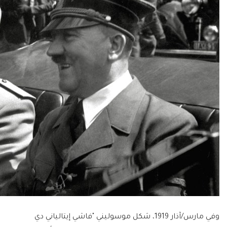
وفي مارس/آذار 1919، شكل موسوليني "فاشي إيتالياني دي