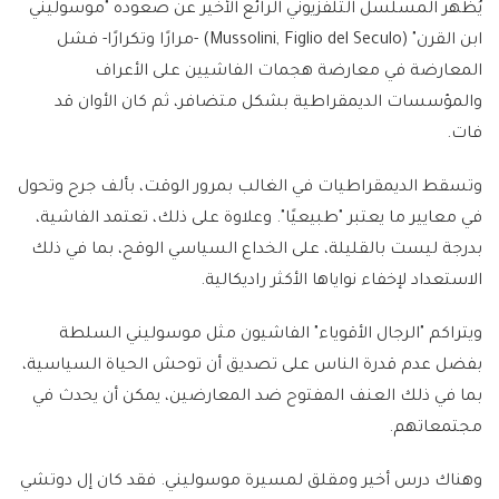
يُظهر المسلسل التلفزيوني الرائع الأخير عن صعوده "موسوليني
ابن القرن" (Mussolini, Figlio del Seculo) -مرارًا وتكرارًا- فشل
المعارضة في معارضة هجمات الفاشيين على الأعراف
والمؤسسات الديمقراطية بشكل متضافر، ثم كان الأوان قد
فات.
وتسقط الديمقراطيات في الغالب بمرور الوقت، بألف جرح وتحول
في معايير ما يعتبر "طبيعيًا". وعلاوة على ذلك، تعتمد الفاشية،
بدرجة ليست بالقليلة، على الخداع السياسي الوقح، بما في ذلك
الاستعداد لإخفاء نواياها الأكثر راديكالية.
ويتراكم "الرجال الأقوياء" الفاشيون مثل موسوليني السلطة
بفضل عدم قدرة الناس على تصديق أن توحش الحياة السياسية،
بما في ذلك العنف المفتوح ضد المعارضين، يمكن أن يحدث في
مجتمعاتهم.
وهناك درس أخير ومقلق لمسيرة موسوليني. فقد كان إل دوتشي