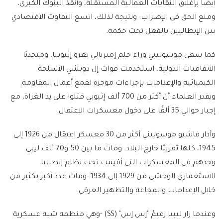
أيضًا بإغلاق النقابات العمالية المستقلة، وأنقذ البنوك الكبرى،
ومنع الحق في الإضراب. ونتيجة لذلك، اتسع التفاوت الاقتصادي
بين الإيطاليين بالفعل تحت حكمه.
كما سعى موسوليني وراء حلم إمبريالي بغزو إثيوبيا. ومتحديًا
الاتفاقيات الدولية، استخدمت قوات إل دوتشي الأسلحة
الكيميائية والإعدامات بإجراءات موجزة لقمع أعمال المقاومة.
ويقدر العلماء أن أكثر من 700 ألف إثيوبي قتلوا على يد الغزاة، مع
إجبار حوالي 35 ألفًا على دخول معسكرات الاعتقال.
وأدار فاشيو موسوليني أكثر من 30 معسكر اعتقال من 1926 إلى
1945، كلها تقريبًا خارج البلاد. ومات ما بين 50 و70 ألف ليبي
وحدهم في المعسكرات التي أقيمت تحت نظام إيطاليا
الاستعماري الوحشي من 1929 إلى 1934. ومات عدد أكبر بكثير من
خلال الإعدامات والمجاعة والتطهير العرقي.
وعندما زار ليبيا زعيمُ "إس إس" (SS) -وهي منظمة شبه عسكرية