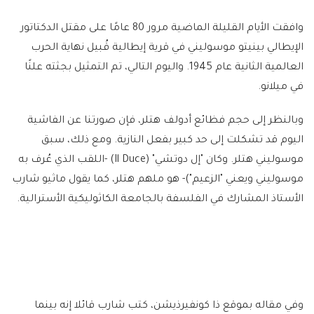
وافقت الأيام القليلة الماضية مرور 80 عامًا على مقتل الدكتاتور
الإيطالي بينيتو موسوليني في قرية إيطالية قُبيل نهاية الحرب
العالمية الثانية عام 1945. واليوم التالي، تم التمثيل بجثته علنًا
في ميلانو.
وبالنظر إلى حجم فظائع أدولف هتلر، فإن صورتنا عن الفاشية
اليوم قد تشكلت إلى حد كبير بفعل النازية. ومع ذلك، سبق
موسوليني هتلر. وكان "إل دوتشي" (Il Duce) -اللقب الذي عُرف به
موسوليني ويعني "الزعيم")- هو ملهم هتلر، كما يقول ماثيو شارب
الأستاذ المشارك في الفلسفة بالجامعة الكاثوليكية الأسترالية.
وفي مقاله بموقع ذا كونفيرذيشن، كتب شارب قائلا إنه بينما