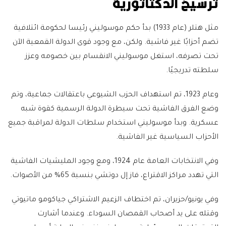
ترسيخ الدكتاتورية
مثل هتلر (عام 1933) بدأ حكم موسوليني رئيسا لحكومة ائتلافية
تضم أحزابًا غير فاشية. ولكن، مع وجود قوى الدولة القمعية الآن
تحت تصرفه، استغل موسوليني الانقسام بين خصومه وعزز
سلطته تدريجيًا.
وعام 1923، تم استهداف الحزب الشيوعي باعتقالات جماعية، وتم
وضع الفرق الفاشية تحت سيطرة الدولة الرسمية كقوة شبه
عسكرية. وبدأ موسوليني استخدام سلطات الدولة لمراقبة جميع
الأحزاب السياسية غير الفاشية.
وفي الانتخابات العامة عام 1924، ومع وجود المليشيات الفاشية
التي تهدد مراكز الاقتراع، فاز إل دوتشي بنسبة 65% من الأصوات.
وفي يونيو/حزيران، تم اختطاف الزعيم الاشتراكي جياكومو ماتيوتي
وقتله على يد أصحاب القمصان السوداء. وعندما أشارت