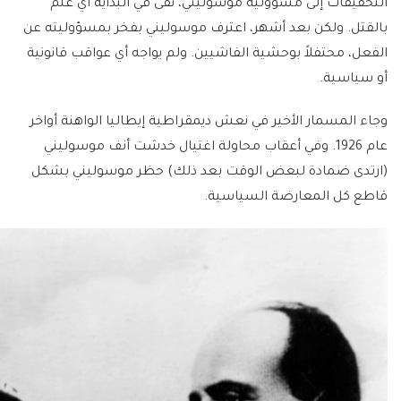
التحقيقات إلى مسؤولية موسوليني، نفى في البداية أي علم
بالقتل. ولكن بعد أشهر، اعترف موسوليني بفخر بمسؤوليته عن
الفعل، محتفلاً بوحشية الفاشيين. ولم يواجه أي عواقب قانونية
أو سياسية.
وجاء المسمار الأخير في نعش ديمقراطية إيطاليا الواهنة أواخر
عام 1926. وفي أعقاب محاولة اغتيال خدشت أنف موسوليني
(ارتدى ضمادة لبعض الوقت بعد ذلك) حظر موسوليني بشكل
قاطع كل المعارضة السياسية.