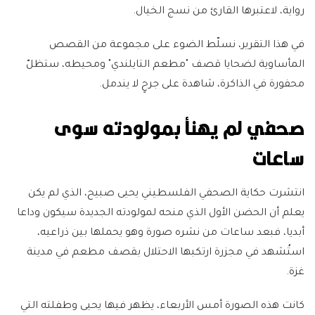
رواية، لاعتبرها القارئ من نسج الخيال.
في هذا التقرير، نسلّط الضوء على مجموعة من القصص
المأساوية لضحايا قصف "مطعم التايلندي" ومحيطه، ستظلّ
محفورة في الذاكرة، شاهدة على جرحٍ لا يندمل.
صحفي لم يهنأ بمولودته سوى
ساعات
انتشرت حكاية الصحفي الفلسطيني يحيى صبيح، الذي لم يكن
يعلم أن الحضن الأول الذي منحه لمولودته الجديدة سيكون وداعا
أبديا، فبعد ساعات من نشره صورة وهو يحملها بين ذراعيه،
استُشهد في مجزرة ارتكبها الاحتلال بقصف مطعم في مدينة
غزة.
كانت هذه الصورة أمس الأربعاء، يظهر فيها يحيى وطفلته التي