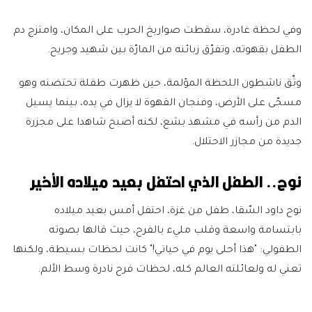
وفي لحظة غادرة، سقطت صواريخ الحرب على المكان، وامتزج دم
الطفل بقهوته، وتفرّق زبائنه من المارّة بين شهيد وجريح.
وثّق ناشطون اللحظة المؤلمة، حين ظهرت طفلة تحتضنه وهو
مسجّى على الأرض، وفنجان القهوة لا يزال في يده، بينما يسيل
الدم من رأسه في مشهد بشع، لكنه أصبح شاهدا على مجزرة
جديدة من مجازر الاحتلال.
نوح.. الطفل الذي احتفل بعيد ميلاده الأخير
نوح داود السّقا، طفل من غزة، احتفل أمس بعيد ميلاده
بابتسامة واسعة وقلب مليء بالفرح، حيث قالها بصوته
الطفولي: "هذا أحلى يوم في حياتي!" كانت لحظات بسيطة، ولكنها
تعني له ولعائلته العالم كله، لحظات فرح نادرة وسط الألم.