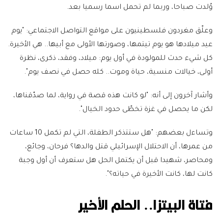
وُلدت صباحا، وربما لم تحمل اسما رسميا بعد.
وعلّق مغردون فلسطينيون على مواقع التواصل الاجتماعي: "يوم
عيد ميلادها هو يوم تيتمها، وصورتها الأولى مع أبيها.. هي الأخيرة.
كل شيء حدث للمولودة في أول يوم: ميلاد، وفقد، ذكرى، نظرة
أولى، خيالات منسية، حياة وموت.. كله حصل في نصف يوم".
وأشار آخرون إلى أنه: "لو كانت هذه قصة في رواية، لما صدّقناها،
لكن ما يحصل في غزة تخطّى حدود الخيال".
وتساءل بعضهم: "هل ستتذكر الطفلة، التي لم تكمل 10 ساعات
من عمرها، أن الاحتلال الإسرائيلي قتل والدها؟ فرحان، وجائع،
ومحاصر، شهيدا قبل أن يكتمل الحل هل ستعرف أن أول وجبة
كانت لها، كانت الأخيرة في حياته؟".
فتاة البيتزا.. الحلم الأخير