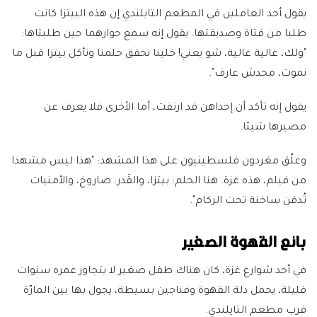
يقول أحد العاملين في المطعم التايلندي إن هذه البيتزا كانت
طلبا من فتاة وصديقتها. يقول إنه سمع حوارهما حين طلبتاها:
"ولك، غالية غالية، شو يعني! خلينا نحقق حلمنا ونأكل بيتزا قبل ما
نموت، محدش عارف".
يقول إنه تأكد أن إحداهن قد ارتقت، أما الأخرى فلا يعرف عن
مصيرها شيئا.
وعلّق مغردون فلسطينيون على هذا المشهد: "هذا ليس مشهدا
من فيلم، هذه غزة. هنا الحلم: بيتزا، والقَدر: صاروخ، والأمنيات
تُدفن ساخنة تحت الركام".
بائع القهوة الصغير
في أحد شوارع غزة، كان هناك طفل صغير لا يتجاوز عمره سنوات
قليلة، يحمل دلة القهوة وفناجين بسيطة، يجول بها بين المارّة
قرب مطعم التايلندي.