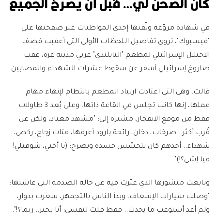
كان الصحن لي… قبل أن يصرخ الجميع
في شهادة مروّعة وثّقتها إحدى المواطنات عبر صفحتها على
"فيسبوك"، تروي تفاصيل اللحظات الأولى التي أعقبت قصف
الاحتلال الإسرائيلي لمطعم "التايلندي" غربي مدينة غزة، عقب
صاروخ إسرائيلي أسفر عن سقوط عشرات الشهداء والمصابين.
قالت، وهي التي اعتادت ارتياد المطعم بانتظام لإنهاء مهام
عملها، إنها كانت تجلس في القاعة ذاتها، وعلى بُعد 3 طاولات
فقط من موقع الانفجار، مشيرة إلى: "مشهد معتاد، ولكن عن
قُرب أكثر.. صرخات، دخان، رائحة بارود أعرفها، فتات زجاج، ركض،
شهداء.. أحدهم كان يتحسّس جسده ويصرخ: (يا أختي، شوفيلي!
فيا إشي؟!)".
وتابعت منشورها الذي عبّرت فيه عن حالة الصدمة التي عاشتها:
"وصلت سيارات الإسعاف، وبدأ الناس بالتجمهر، شعرت بدوار،
ولم أعد أستوعب ما يحدث.. فقط قلت لنفسي: أنا بخير.. ربما؟!".