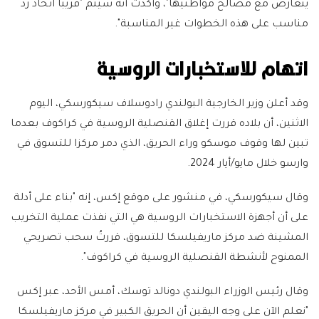
يتعارض مع مصالح مواطنيها"، وأكدت أنه سيتم "قريبا اتخاذ رد
مناسب على هذه الخطوات غير المناسبة".
اتهام للاستخبارات الروسية
وقد أعلن وزير الخارجية البولندي رادوسلاف سيكورسكي، اليوم
الاثنين، أن بلاده قررت إغلاق القنصلية الروسية في كراكوف بعدما
تبين لها وقوف موسكو وراء الحريق، الذي دمر مركزا للتسوق في
وارسو خلال مايو/أيار 2024.
وقال سيكورسكي، في منشور على موقع إكس، إنه "بناء على أدلة
على أن أجهزة الاستخبارات الروسية هي التي نفذت عملية التخريب
المشينة ضد مركز ماريفيلسكا للتسوق، قررتُ سحب تصريحي
الممنوح لأنشطة القنصلية الروسية في كراكوف".
وقال رئيس الوزراء البولندي دونالد توسك، أمس الأحد، عبر إكس
"نعلم الآن على وجه اليقين أن الحريق الكبير في مركز ماريفيلسكا