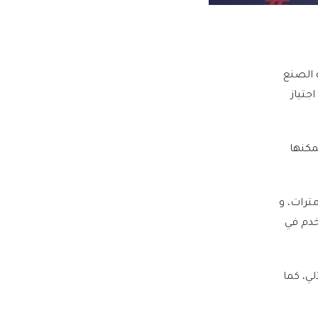
لحة محلية الصنع
 بعد اجتياز
 الإقلاع الأقصى للطائرة إلى 45 كلغ، ويمكنها
في الوقت الحقيقي، وتعمل ضمن نطاق يصل إلى 5 كيلومترات، و
الأرض، وتستخدم في
لي، كما