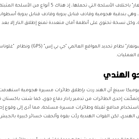
وتختلف أنواع أنظمة "سونغار" باختلاف الأسلحة التي تحملها، إذ هناك 5 أنواع من الأس
، وهي بندقية هجومية وقاذف قنابل يدوية وقاذف قنابل يدوية أسطوان
 وكل نسخة تحتوي على أنظمة أمان متعددة تمنع إطلاق النار إلا بعد ت
وأخيرا تستخدم طائرات "سونغار" نظام تحديد المواقع العالمي "جي بي إس" (GPS) ونظا
و الهندي
تمكّنت إحدى الطائرات من تدمير رادار دفاع جوي، كما شنت باكستان
باستخدام مدافع ثقيلة وطائرات مسيرة مسلحة، مما أدى إلى وقوع إ
هندي، لكن القوات الهندية ردّت بقوة وألحقت خسائر كبيرة بالجيش