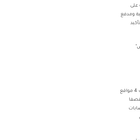
لحة المثبتة على
ية ومدفع
أكيد
م "غلوناس"
أفادت المقدَّمة الطيّارة، فيوميكا سينغ أن الهند ردت بإطلاق طائرات مسيرة هجومية استهدفت 4 مواقع
 قصفا
صابات