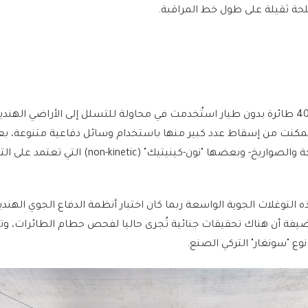
حة ثقيلة على طول خط المراقبة.
وذكرت أن حوالي 300 إلى 400 طائرة بدون طيار استُخدمت في محاولة للتسلل إلى الأراضي الهن
تمكنت من إسقاط عدد كبير منها باستخدام وسائل دفاعية متنوعة، ب
"كينيتيك" (kinetic) -الأسلحة والصواريخ- وبعضها "نون-كينيتيك" (-kinetic
لتوغلات الجوية الواسعة ربما كان اختبار أنظمة الدفاع الجوي الهند
يفة أن هناك تحقيقات جنائية تُجرى حاليا لفحص حطام الطائرات، وت
ن نوع "سونغار" التركي الصنع.