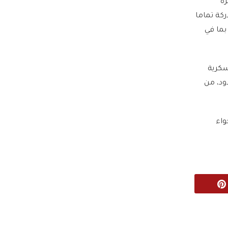
رة
، مدركة تماما
بما في
مة منشآت عسكرية
ود، من
لأجواء
Pinterest