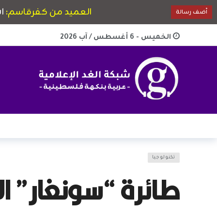
الخميس - 6 أغسطس / آب 2026
تكنولوجيا
طائرة “سونغار” ال