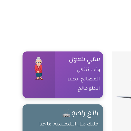
ستي بتقول
وقت تنتهي
المصالح، بِصير
الحلو مالح
بالع راديو
خليك مثل الشمسية، ما حدا