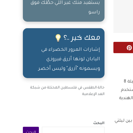
يستفيد منك غير اللي حطّك فوق
راسو
معك خبر ..؟
Pinterest
إشارات المرور الخضراء في
اليابان لونها أزرق فيروزي
ويسمونه "أزرق" وليس أخضر
صرحت المتحدثة باسم الجيش الهندي العقيدة صوفيا قريشي أن الجيش الباكستاني حاول في ليلة 8
حالة الطقس في فلسطين المحتلة من شبكة
ستخدم
الغد الإعلامية
عا داخل الأراضي الهندية
ين ليلتي
البحث
البحث