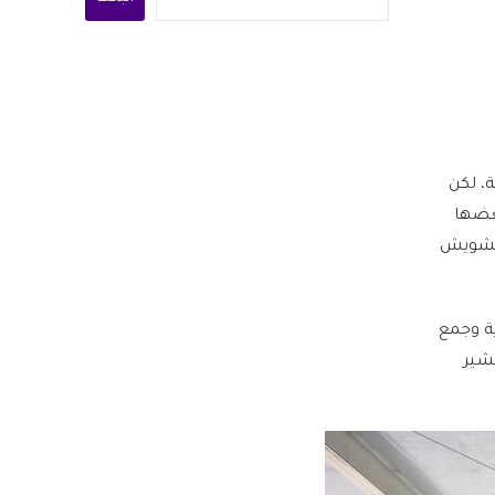
دية، لكن
عضها
non) التي تعتمد على التشويش
ية وجمع
شير