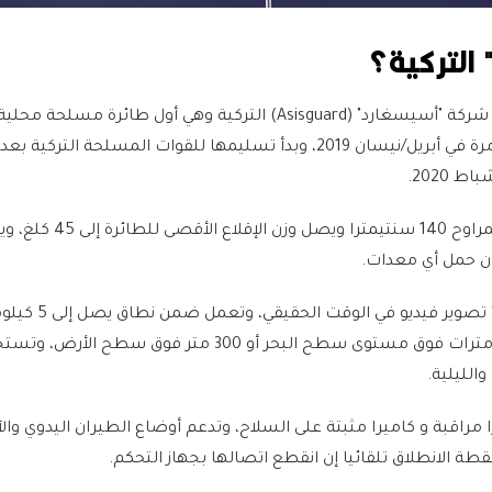
 التركية؟
طائرات "سونغار" من إنتاج شركة "أسيسغارد" (Asisguard) التركية وهي أول طائرة مس
في تركيا، وأعلن عنها أول مرة في أبريل/نيسان 2019، وبدأ تسليمها للقوات المسلحة التركية
 2020.
وتبلغ المسافة بين أذرع المراوح 140 سنتيمترا ويصل وزن
وتستطيع طائرة "سونغار" تصوير فيديو 
يمكنها الارتفاع حتى 3 كيلومترات فوق مستوى سطح البحر أو 300 متر فوق سطح 
الليلية.
 مراقبة و كاميرا مثبتة على السلاح، وتدعم أوضاع الطيران اليدوي والآ
نقطة الانطلاق تلقائيا إن انقطع اتصالها بجهاز التحكم.