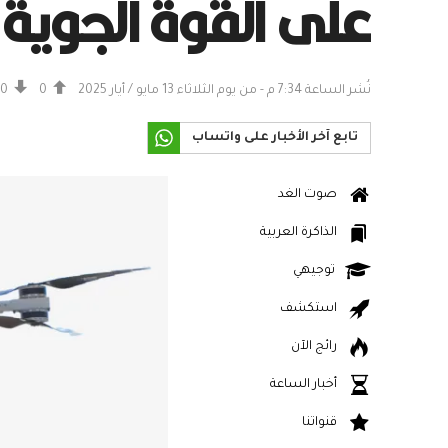
على القوة الجوية 
نُشر الساعة 7:34 م - من يوم الثلاثاء 13 مايو / أيار 2025
0
0
تابع آخر الأخبار على واتساب
صوت الغد
الذاكرة العربية
توجيهي
استكشف
رائج الآن
أخبار الساعة
قنواتنا