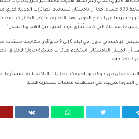
جالها الجوي المدني رغم شنها هجوما فاشلا غير مُبرر بطائرات مسي
وصواريخ في 7 مايو/أيار الساعة 8:30 مساء، كما أن باكستان تستخدم الطائرات المدنية كدرع
ر ردا سريعا من الدفاع الجوي، وهذا التصرف يعرّض الطائرات المدنية 
كبير، خاصة تلك التي كانت تُحلّق قرب الحدود بين الهند وباكستان".
وقالت صوفيا قريشي إن الجيش الباكستاني حاول، في ليلة 8 إلى 9 مايو/أيار، مهاج
فت أن الجيش الباكستاني استخدم طائرات مسيّرة (درونز) لاختراق الحد
ر كريك" جنوبا.
كما أوضحت أنه في الليلة السابقة، أي بين 7 و8 مايو، اخترقت الطائرات الباكستانية المسيّرة ا
ل الحدود الغربية، لكي تستهدف منشآت عسكرية هندية.
VK
WhatsApp
Twitter
Telegram