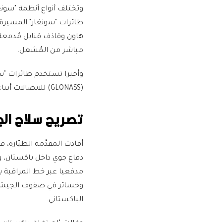
طائرات "سونغار" المسيرة
هاون وقاذف قنابل مُدمعة،
مباشر من المُشغل.
(GLONASS) للاتصالات أثناء العمليات.
تصريح سلاح الج
دفاع جوي داخل باكستان، و
مدفعيا عبر خط المراقبة 
وخسائر في صفوف الجيش ال
الباكستاني.