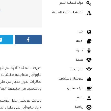
مولّد كلمات السر
مكتبة الخطوط العربية
أخبار
Facebook
ثقافة
أسرة
صحة
تكنولوجيا
مايو/أيار مهاجمة منشآت 
سوشال ومشاهير
لايف ستايل
وبالتحديد من منطقة "ليه" 
علوم
وقالت قريشي خلال مؤتمر 
رياضة
7 و8 مايو/أيار على ط