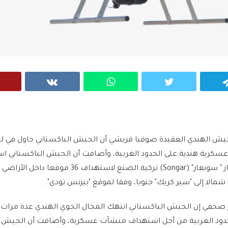
VK
WhatsApp
Twitter
Telegram
عسكرية هندية على الحدود الغربية، وأضافت أن الجيش الباكستاني ا
طائرات بدون طيار من طراز " سونغار" (Songar) تركية الصنع لاستهداف 36 موق
شمالا إلى "سير كريك" جنوبا، وفقا لموقع "بيزنس تودي".
صحفي إن الجيش الباكستاني انتهك المجال الجوي الهندي عدة مرات ب
ول الحدود الغربية من أجل استهداف منشآت عسكرية، وأضافت أن الجيش