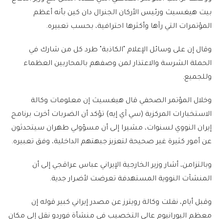
بيت هيغسيث ورئيس الأركان الجنرال دان كين بأنه أعظم
المؤتمرات التي رآها وأكثرها احترافية، بحسب تعبيره.
وقال إن على وسائل الإعلام "الكاذبة" طرد كل من شارك في
الحملة الشرسة والاعتذار لمن وصفهم بالمحاربين العظماء
وللجميع.
وخلال المؤتمر الصحفي قال هيغسيث إن معلومات وكالة
الاستخبارات المركزية (سي آي إيه) تؤكد أن الضربات أخرت برنامج
إيران النووي لسنوات، مشيرا إلى أن مسؤولي طهران سيتحدثون
عن أمور كثيرة غير صحيحة لتعزيز جبهتهم الداخلية، وفق تعبيره.
وبالتزامن، أشار وزير الخارجية الإيراني عباس عراقجي إلى أن
المنشآت النووية المستهدفة تعرضت لأضرار جدية.
وقبل أيام، نقلت وكالة رويترز عن مصدر إيراني كبير قوله إن
معظم اليورانيوم عالي التخصيب في منشأة فوردو نقل إلى مكان