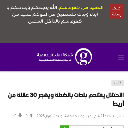
أخبار
الاحتلال يقتحم بلدات بالضفة ويهجر 30 عائلة من
أريحا
نُشر الساعة 4:21 م - من يوم الجمعة 4 يوليو / تموز 2025
0
0