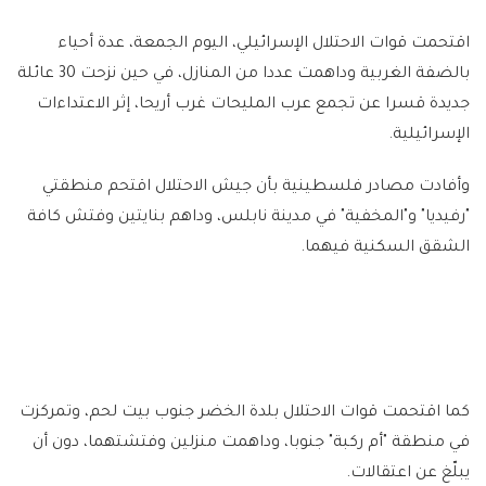
اقتحمت قوات الاحتلال الإسرائيلي، اليوم الجمعة، عدة أحياء
بالضفة الغربية وداهمت عددا من المنازل، في حين نزحت 30 عائلة
جديدة قسرا عن تجمع عرب المليحات غرب أريحا، إثر الاعتداءات
الإسرائيلية.
وأفادت مصادر فلسطينية بأن جيش الاحتلال اقتحم منطقتي
"رفيديا" و"المخفية" في مدينة نابلس، وداهم بنايتين وفتش كافة
الشقق السكنية فيهما.
كما اقتحمت قوات الاحتلال بلدة الخضر جنوب بيت لحم، وتمركزت
في منطقة "أم ركبة" جنوبا، وداهمت منزلين وفتشتهما، دون أن
يبلّغ عن اعتقالات.