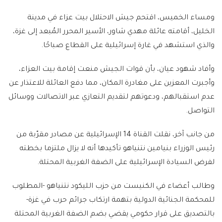
ومساء الخميس، اقتحم جيش الاحتلال بيت عزاء في مدينة
الخليل، أقامته عائلة مهدي شاور، الأسير المحرر المُبعد إلى غزة،
والذي استشهد في غارة إسرائيلية على القطاع صباحًا.
وأفاد شهود عيان، بأن قوات الجيش منعت إقامة بيت العزاء،
وأجبرت المعزين على مغادرة المكان، مما دفع العائلة للاعتذار عن
عدم استقبالهم، ودعوتهم لتقديم التعازي عبر الاتصالات ووسائل
التواصل.
من جانب آخر، نقلت القناة 14 الإسرائيلية عن مصادر مقرّبة من
رئيس الوزراء بنيامين نتنياهو تأكيدها أنه لا يزال ملتزما بخطته
لفرض السيادة الإسرائيلية على الضفة الغربية المحتلة.
وطالب أعضاء في الكنيست من حزب الليكود نتنياهو -المطلوب
للمحكمة الجنائية الدولية بتهمة ارتكاب جرائم حرب في غزة-
بالتصديق على قرار حكومي يقضي بضم الضفة الغربية المحتلة