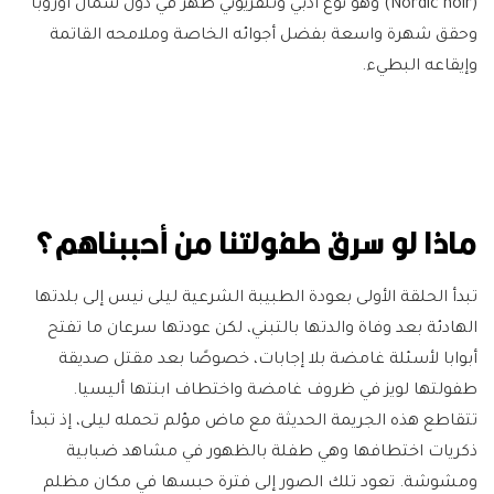
(Nordic noir) وهو نوع أدبي وتلفزيوني ظهر في دول شمال أوروبا
وحقق شهرة واسعة بفضل أجوائه الخاصة وملامحه القاتمة
وإيقاعه البطيء.
ماذا لو سرق طفولتنا من أحببناهم؟
تبدأ الحلقة الأولى بعودة الطبيبة الشرعية ليلى نيس إلى بلدتها
الهادئة بعد وفاة والدتها بالتبني، لكن عودتها سرعان ما تفتح
أبوابا لأسئلة غامضة بلا إجابات، خصوصًا بعد مقتل صديقة
طفولتها لويز في ظروف غامضة واختطاف ابنتها أليسيا.
تتقاطع هذه الجريمة الحديثة مع ماض مؤلم تحمله ليلى، إذ تبدأ
ذكريات اختطافها وهي طفلة بالظهور في مشاهد ضبابية
ومشوشة. تعود تلك الصور إلى فترة حبسها في مكان مظلم