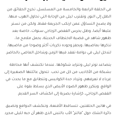
في الحلقة الرابعة والخامسة من المسلسل، تخرج الحقائق من
الظل إلى النور، وتقترب ليلى من الإجابة التي تحاول الهرب منها،
ولا يصبح التساؤل عمن ارتكب الجريمة فقط، ولكن من تستر
عليها أيضا، وظل يحرس القفص الزجاجي سنوات، خاصة بعد
ظهور شاهد في قضية الاختطاف الحديثة، يحمل ملامح ما،
تذكرها بماضيها، ويحفز وجوده ذكريات أكثر وضوحا من ماضيها،
لتدخل ليلى في دوامة تفقد فيها الزمن ويتداخل الماضي بالحاضر.
يتصاعد توتر ليلى وتتزايد شكوكها، عندما تكتشف أنها محاطة
بشبكة من الأكاذيب من كل من تحب. تتحول عائلتها الصغيرة إلى
غرباء لا تعرفهم، وتزداد حدة الكوابيس وتتطابق مع ما يحدث في
الواقع، ويتكرر ظهور الضوء الأبيض الذي يسلط بقوة على
القفص الزجاجي، كإشارة بصرية إلى انكشاف السر القديم.
في هاتين الحلقتين، تتساقط الأقنعة، وتنكشف الدوافع وتضيق
دائرة الشك حول "فالتر" الأب بالتبني الذي ظهر أن حبه لليلى مجرد