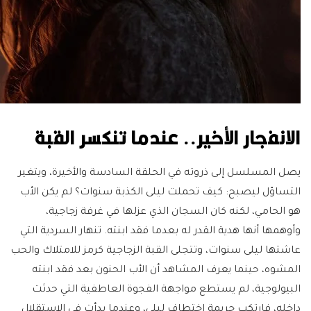
الانفجار الأخير.. عندما تنكسر القبة
يصل المسلسل إلى ذروته في الحلقة السادسة والأخيرة، ويتغير
التساؤل ليصبح: كيف تحملت ليلى الكذبة سنوات؟ لم يكن الأب
هو الحامي، لكنه كان السجان الذي عزلها في غرفة زجاجية،
وأوهمها أنها هدية القدر له بعدما فقد ابنته. تنهار السردية التي
عاشتها ليلى سنوات، وتتجلى القبة الزجاجية كرمز للامتلاك والحب
المشوه، حينما يعرف المشاهد أن الأب الحنون بعد فقد ابنته
البيولوجية، لم يستطع مواجهة الفجوة العاطفية التي حدثت
داخله، فارتكب جريمة اختطاف ليلى، وعندما بدأت في الاستقلال