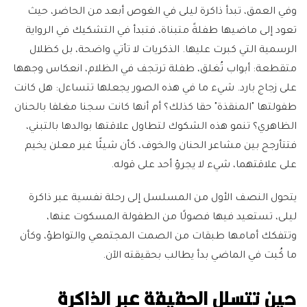
وفي العمق، تبدأ ذاكرة ليلى في الغوص أبعد من الحاضر، حيث
تعود إلى ماضيها طفلةً متبناة، فتبدأ في التشكيك في الرواية
الرسمية التي كبرت عليها. الذكريات لا تأتي واضحة، بل كظلال
متقطعة: أبواب تُغلق، طفلة ترتجف في الظلام، انعكاس وجهها
على زجاج بارد. شيء ما في هذه الصور يجعلها تتساءل: هل كانت
طفولتها "المنقذة" حقا كذلك؟ أم أنها كانت سجنا مغلفا بالحنان
الظاهري؟ تنمو هذه الشكوك لتطاول علاقتها بوالدها بالتبني،
فتتأرجح بين مشاعر الحنان والخوف، كأن شيئًا غير معلن يخيم
على علاقتهما، شيء لا يجرؤ أحد على قوله.
يتحول النصف الأول من المسلسل إلى رحلة نفسية عبر ذاكرة
ليلى، تستعيد فيها فصولًا من الطفولة المسكوت عنها،
وتتفكك أمامها طبقات من الصمت المجتمعي والتواطؤ، وكأن
ما كُبت في الماضي بدأ يطالب بحقيقته الآن.
حين تتسلل الحقيقة عبر الذاكرة