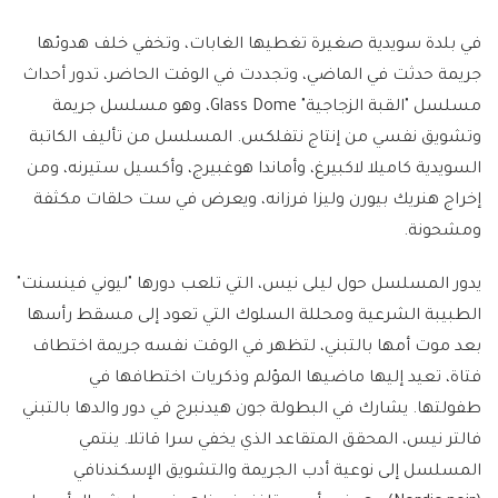
في بلدة سويدية صغيرة تغطيها الغابات، وتخفي خلف هدوئها
جريمة حدثت في الماضي، وتجددت في الوقت الحاضر، تدور أحداث
مسلسل "القبة الزجاجية" Glass Dome، وهو مسلسل جريمة
وتشويق نفسي من إنتاج نتفلكس. المسلسل من تأليف الكاتبة
السويدية كاميلا لاكبيرغ، وأماندا هوغبيرج، وأكسيل ستيرنه، ومن
إخراج هنريك بيورن وليزا فرزانه، ويعرض في ست حلقات مكثفة
ومشحونة.
يدور المسلسل حول ليلى نيس، التي تلعب دورها "ليوني فينسنت"
الطبيبة الشرعية ومحللة السلوك التي تعود إلى مسقط رأسها
بعد موت أمها بالتبني، لتظهر في الوقت نفسه جريمة اختطاف
فتاة، تعيد إليها ماضيها المؤلم وذكريات اختطافها في
طفولتها. يشارك في البطولة جون هيدنبرج في دور والدها بالتبني
فالتر نيس، المحقق المتقاعد الذي يخفي سرا قاتلا. ينتمي
المسلسل إلى نوعية أدب الجريمة والتشويق الإسكندنافي