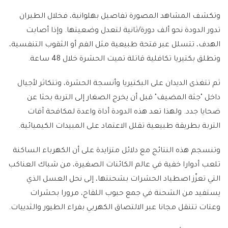
وتكشف المشاهد المصورة تفاصيل بهلوانية، فخلال الطيران
تدور الدودة نحو ألف دورة/ثانية لتعدل وضعيتها. وإذا أصابت
الهدف، تتسلل عبر فتحة طبيعية مثل الفم أو الثقوب التنفسية،
وتطلق بكتيريا تكافلية قاتلة تميت الحشرة خلال 48 ساعة.
ثم تتغذى الديدان على البكتيريا وأنسجة الحشرة، وتتكاثر لأجيال
داخل "جثة المضيف" قبل أن يخرج الصغار إلى التربة بحثا عن
ضحايا جدد. ولهذا تعد هذه الدودة أداة واعدة لمكافحة آفات
التربة بطريقة طبيعية تقلل الاعتماد على المبيدات الكيميائية.
وتنسجم هذه النتائج مع دلائل متزايدة على أن الكهرباء الساكنة
تلعب أدوارا خفية في عالم الكائنات الصغيرة، من شباك العناكب
التي تعزّز اصطياد الحشرات بشحنتها، إلى نحل العسل الذي
يستفيد من الشحنة في جمع حبوب اللقاح، مرورا بحشرات
وعتات تتنقل مجانا عبر الالتصاق الكهربي بفراء الطيور والثدييات.