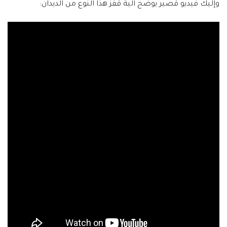
وإليك فيديو قصير يوضح آلية قفز هذا النوع من الديدان: