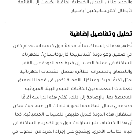
والجديد هنا أن الديدان الخيطية القافزة انضمت إلى القائمة
كأبطال "كهرستاتيكيين" بامتياز.
تحليل وتفاصيل إضافية
تُظهر هذه الدراسة اكتشافًا مذهلاً حول كيفية استخدام كائن
حي صغير، وهو دودة ‘شتاينرنيما كاربوكابساي’، للكهرباء
الساكنة في عملية الصيد. إن قدرة هذه الدودة على القفز
والالتصاق بالحشرات الطائرة بفضل الشحنات الكهربائية
يمثل تكيفًا فريدًا ومبتكرًا. الأهمية تكمن في فهمنا العميق
للعلاقات المعقدة بين الكائنات الحية والبيئة الفيزيائية
المحيطة بها. بالإضافة إلى ذلك، تفتح هذه الدراسة آفاقًا
جديدة في مجال المكافحة الحيوية للآفات الزراعية، حيث يمكن
استغلال هذه الدودة كبديل طبيعي للمبيدات الكيميائية. كما
أن هذا الاكتشاف يثير تساؤلات حول دور الكهرباء الساكنة في
حياة الكائنات الأخرى، ويشجع على إجراء المزيد من البحوث في