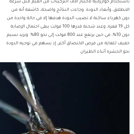
باستخدام خوارزمية لاختبار آلاف التركيبات من القيم مثل سرعة
الانطلاق، وأبعاد الدودة. وجاءت النتائج واضحة، كاشفة أنه من
دون كهرباء ساكنة لا تصيب الدودة هدفها إلا في حالة واحدة من
كل 19 قفزة، وعند شحنة قدرها 100 فولت يبقى احتمال الإصابة
دون 10%، في حين يرتفع عند 800 فولت إلى نحو 80%. ويزيد نسيم
خفيف للغاية من فرص الالتصاق أكثر، إذ يسهم في توجيه الدودة
نحو الحشرة أثناء الطيران.