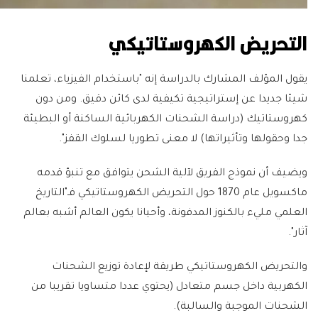
التحريض الكهروستاتيكي
يقول المؤلف المشارك بالدراسة إنه "باستخدام الفيزياء، تعلمنا
شيئا جديدا عن إستراتيجية تكيفية لدى كائن دقيق. ومن دون
كهروستاتيك (دراسة الشحنات الكهربائية الساكنة أو البطيئة
جدا وحقولها وتأثيراتها) لا معنى تطوريا لسلوك القفز".
ويضيف أن نموذج الفريق لآلية الشحن يتوافق مع تنبؤ قدمه
ماكسويل عام 1870 حول التحريض الكهروستاتيكي فـ"التاريخ
العلمي مليء بالكنوز المدفونة، وأحيانا يكون العالم أشبه بعالم
آثار".
والتحريض الكهروستاتيكي طريقة لإعادة توزيع الشحنات
الكهربية داخل جسم متعادل (يحتوي عددا متساويا تقريبا من
الشحنات الموجبة والسالبة).