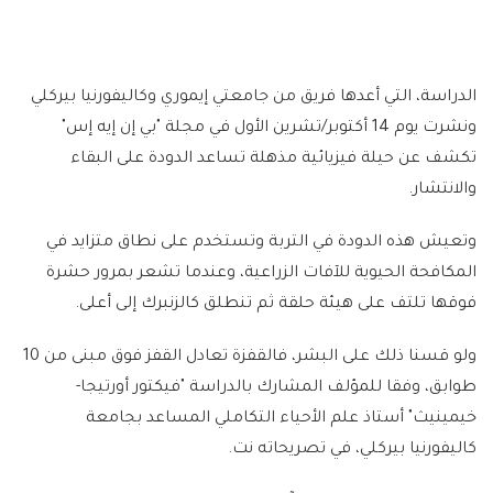
الدراسة، التي أعدها فريق من جامعتي إيموري وكاليفورنيا بيركلي
ونشرت يوم 14 أكتوبر/تشرين الأول في مجلة "بي إن إيه إس"
تكشف عن حيلة فيزيائية مذهلة تساعد الدودة على البقاء
والانتشار.
وتعيش هذه الدودة في التربة وتستخدم على نطاق متزايد في
المكافحة الحيوية للآفات الزراعية، وعندما تشعر بمرور حشرة
فوقها تلتف على هيئة حلقة ثم تنطلق كالزنبرك إلى أعلى.
ولو قسنا ذلك على البشر، فالقفزة تعادل القفز فوق مبنى من 10
طوابق، وفقا للمؤلف المشارك بالدراسة "فيكتور أورتيجا-
خيمينيث" أستاذ علم الأحياء التكاملي المساعد بجامعة
كاليفورنيا بيركلي، في تصريحاته نت.