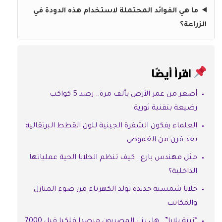
ما هي الفوائد المحتملة لاستخدام هذه الدودة في
الزراعة؟
اقرأ أيضًا
أصغر من عمر الأرض بألف مرة.. رصد 5 كواكب
رضيعة بتقنية ثورية
العلماء يفكون الشفرة الجينية للون القطط البرتقالية
بعد قرن من الغموض
مثل مهندس بارع.. كيف تنظم الخلايا الحية عملياتها
الداخلية؟
خلايا شمسية جديدة تولد الكهرباء من ضوء المنازل
والمكاتب
“نبتة بلايا”.. هل بنى المصريون مرصدا فلكيا قبل 7000