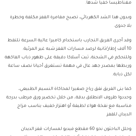
مغناطيسا خفيا شدها.
وبدون هذا الشد الكهربائي، تصبح مقامرة القفز مكلفة وخطرة
بلا جدوى.
وقد أجرى الفريق التجارب باستخدام كاميرا عالية السرعة تلتقط
10 آلاف إطار/ثانية لرصد مسارات القفز شبه غير المرئية.
وللتحكم في الشحنة، ثبت أسلاكا دقيقة على ظهور ذباب الفاكهة
وربطها بمصدر جهد عال في مهمة تستغرق أحيانا نصف ساعة
لكل ذبابة.
كما بنى الفريق نفق رياح صغيرا لمحاكاة النسيم الطبيعي،
وحددوا ظروف الانطلاق بدقة، من خلال تخضير ورق مرطب بدرجة
مناسبة مع نفخة هواء لطيفة أو اهتزاز خفيف يناسب مزاج
الديدان للقفز.
وحلل الباحثون نحو 60 مقطع فيديو لمسارات قفز الديدان