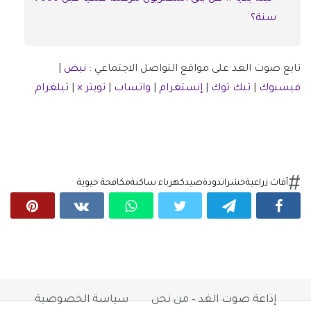
سنة؟
تابع صوت الغد على مواقع التواصل الاجتماعي :
نبض
|
فيسبوك
|
تيك توك
|
إنستغرام
|
واتساب
|
تويتر ×
|
تيلغرام
آفات زراعية
حشرات
دودة
صيد
كهرباء ساكنة
مكافحة حيوية
إذاعة صوت الغد – من نحن
سياسة الخصوصية