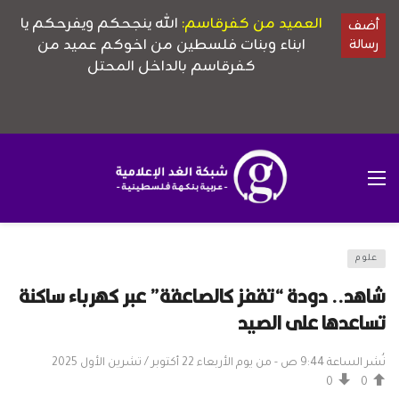
علوم
شاهد.. دودة “تقفز كالصاعقة” عبر كهرباء ساكنة
تساعدها على الصيد
نُشر الساعة 9:44 ص - من يوم الأربعاء 22 أكتوبر / تشرين الأول 2025
0
0