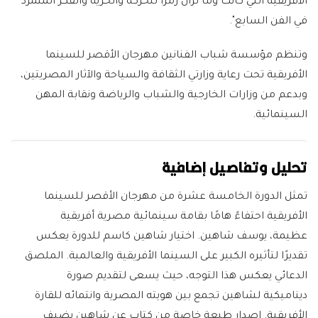
الأفريقية التي كانت وما تزال رمزا للحركة والحرية والفكر المتمرد
في الفن السابع".
وتنظم مؤسسة شباب الفنانين مهرجان الأقصر للسينما
الأفريقية تحت رعاية وزارتي الثقافة والسياحة والآثار المصريتين،
وبدعم من وزارات الخارجية والشباب والرياضة ونقابة المهن
السينمائية.
تحليل وتفاصيل إضافية
تمثل الدورة الخامسة عشرة من مهرجان الأقصر للسينما
الأفريقية احتفاءً هامًا بقامة سينمائية مصرية أفريقية
عظيمة، يوسف شاهين. اختيار شاهين كاسم للدورة يعكس
تقديرًا لتأثيره الكبير على السينما الأفريقية والعالمية. الملصق
الدعائي يعكس هذا التوجه، حيث يسعى لتقديم صورة
ديناميكية لشاهين تجمع بين هويته المصرية وانتمائه للقارة
الأفريقية. إصدار طبعة خاصة من كتاب عن شاهين يضيف