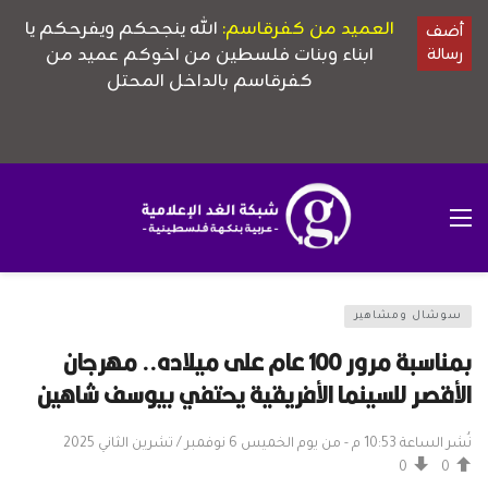
سوشال ومشاهير
بمناسبة مرور 100 عام على ميلاده.. مهرجان
الأقصر للسينما الأفريقية يحتفي بيوسف شاهين
نُشر الساعة 10:53 م - من يوم الخميس 6 نوفمبر / تشرين الثاني 2025
0
0