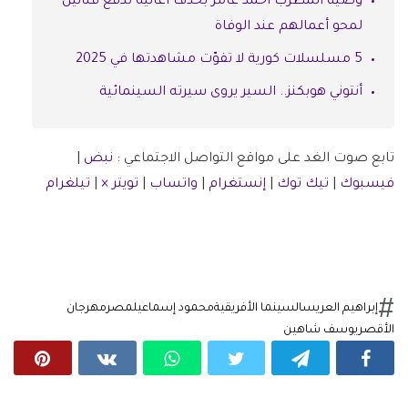
وصية المطرب أحمد عامر بحذف أغانيه تدفع فنانين
لمحو أعمالهم عند الوفاة
5 مسلسلات كورية لا تفوّت مشاهدتها في 2025
أنتوني هوبكنز.. السير يروى سيرته السينمائية
تابع صوت الغد على مواقع التواصل الاجتماعي :
نبض
|
فيسبوك
|
تيك توك
|
إنستغرام
|
واتساب
|
تويتر ×
|
تيلغرام
إبراهيم العريس
السينما الأفريقية
محمود إسماعيل
مصر
مهرجان
الأقصر
يوسف شاهين