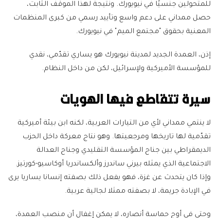
للمتحولين جنسيًا في نيويورك. ونتيجة لهذا الموقف الثابت،
حصل ممداني على دعم واسع وتأييد رسمي من كبرى المنظمات
المعنية بحقوق "مجتمع الميم" في نيويورك.
إذن، العمدة الجديد لمدينة نيويورك هو يساري تقدّمي، نقدي
للمؤسسة الأميركية ولإسرائيل، لكن من داخل النظام.
سيرة تتقاطع فيها الهويات
لا ينتمي ممداني لأي من التيارات العربية، لكنه ابن بيئة أميركية
تقدّمية لها تاريخها ومرجعيتها. وهو نتاج معركة داخل الحزب
الديمقراطي بين جناح المؤسسة التقليدي وجناح العدالة
الاجتماعية الذي يمثله بيرني ساندرز وألكساندريا أوكاسيو-كورتيز.
وإذا كان يتحدث عن غزة، فهو يفعل ذلك بصفته إنسانا يساريا يرى
في الإبادة جريمة، لا بصفته ممثلا لجالية عربية.
وحتى في أوج حماسة أنصاره، لا يمكن إغفال أن منصب العمدة،