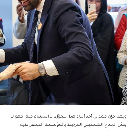
وبهذا فإن ممداني أحد أبناء هذا التحوّل، لا استثناء منه. فهو لا
يمثل الجناح الكلاسيكي المرتبط بالمؤسسة الديمقراطية