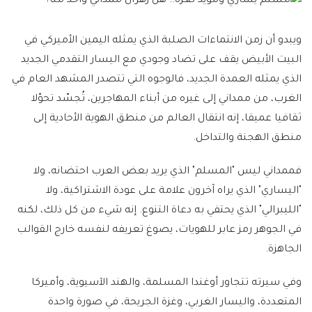
ويبدو أن زمن الانتماءات الصلبة الذي يمثله اليمين الأميركي في
البيت الأبيض يقف على تضاد وجودي مع اليسار التقدمي الجديد
الذي يمثله العمدة الجديد، فالوجوه التي تتصدر المشهد العام في
الغرب، من ممداني إلى غيره من أبناء المهاجرين، تُجسّد تحوّلا
ثقافيا عميقا، إنه انتقال العالم من منطق الهوية الأحادية إلى
منطق الهجنة والتداخل.
فممداني ليس "المسلم" الذي يريد بعض العرب احتضانه، ولا
"اليساري" الذي يراه آخرون علامة على عودة الاشتراكية، ولا
"الليبرالي" الذي يحتفي به دعاة التنوع. إنه شيء من كل ذلك، لكنه
في الجوهر رمز عابر للهويات، يصوغ تعريفه لنفسه خارج القوالب
الجاهزة.
وفي سيرته تتجاور أوغندا المسلمة، والهند الآسيوية، وأميركا
المتعددة، واليسار الغربي، وغزة الجريحة، في صورة واحدة