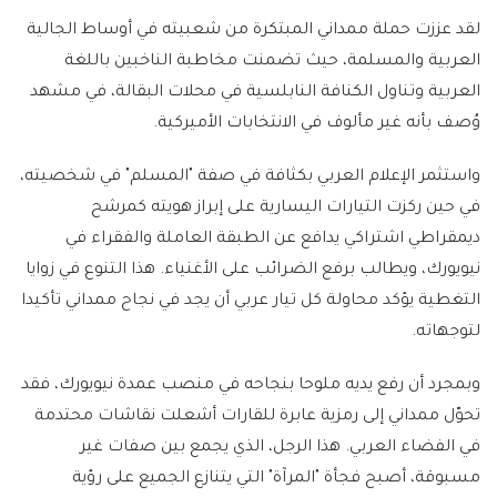
لقد عززت حملة ممداني المبتكرة من شعبيته في أوساط الجالية
العربية والمسلمة، حيث تضمنت مخاطبة الناخبين باللغة
العربية وتناول الكنافة النابلسية في محلات البقالة، في مشهد
وُصف بأنه غير مألوف في الانتخابات الأميركية.
واستثمر الإعلام العربي بكثافة في صفة "المسلم" في شخصيته،
في حين ركزت التيارات اليسارية على إبراز هويته كمرشح
ديمقراطي اشتراكي يدافع عن الطبقة العاملة والفقراء في
نيويورك، ويطالب برفع الضرائب على الأغنياء. هذا التنوع في زوايا
التغطية يؤكد محاولة كل تيار عربي أن يجد في نجاح ممداني تأكيدا
لتوجهاته.
وبمجرد أن رفع يديه ملوحا بنجاحه في منصب عمدة نيويورك، فقد
تحوّل ممداني إلى رمزية عابرة للقارات أشعلت نقاشات محتدمة
في الفضاء العربي. هذا الرجل، الذي يجمع بين صفات غير
مسبوقة، أصبح فجأة "المرآة" التي يتنازع الجميع على رؤية