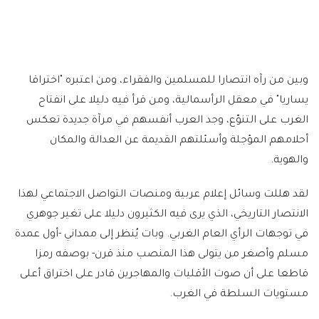
وبين من رآه انتصارا للمسلمين والفقراء، ومن اعتبره "اختراقا
يساريا" في معقل الرأسمالية، ومن قرأ فيه دليلا على انفتاح
الغرب على التنوّع، وجد العرب أنفسهم في مرآة جديدة تعكس
أحلامهم المؤجلة وأسئلتهم القديمة عن العدالة والمكان
والهوية.
لقد هللت وسائل إعلام عربية ومنصات التواصل الاجتماعي لهذا
الانتصار التاريخي، الذي يرى فيه الكثيرون دليلا على تغير جوهري
في توجهات الرأي العام الغربي. وبات يُنظر إلى ممداني -أول عمدة
مسلم وأصغر من يتولى هذا المنصب منذ قرن- بوصفه رمزا
قاطعا على أن صوت الأقليات والمهاجرين قادر على اختراق أعلى
مستويات السلطة في الغرب.