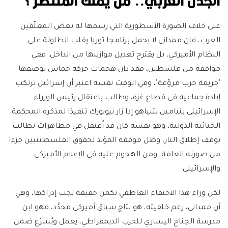
الجدل العربي.. من يملك المنتصر؟
على خلاف الصورة الأسطورية التي رسمها له بعض المعلّقين
العرب، فإن ممداني لا يحمل برنامجا ثوريا يقلب الطاولة على
النظام الأميركي، بل يقترح تعديل موازينها من الداخل. ففي
مواقفه من فلسطين، فقد دان هجمات حركة حماس بوصفها
"جريمة حرب مروّعة"، وفي الوقت نفسه اعتبر أن إسرائيل ترتكب
إبادة جماعية في قطاع غزة، وطالب باعتقال رئيس الوزراء
الإسرائيلي بنيامين نتنياهو إذا زار نيويورك تنفيذا لمذكرة المحكمة
الجنائية الدولية، وهو نفسه كان قد اُعتقل في مظاهرات تطالب
بوقف إطلاق النار، وظل موقفه المؤيد لحقوق الفلسطينيين جزءا
من صورته العامة، ومن الهجوم عليه في الإعلام الأميركي
والإسرائيلي.
لكن وراء هذا الاحتفاء العاطفي تكمن حقيقة يجب إدراكها، وهي
أن ممداني، رغم خلفيته، هو نتاج سياق أميركي محدَّد، فهو ابن
مدرسة الجناح اليساري للحزب الديمقراطي، يعمل ويُشرّع ضمن