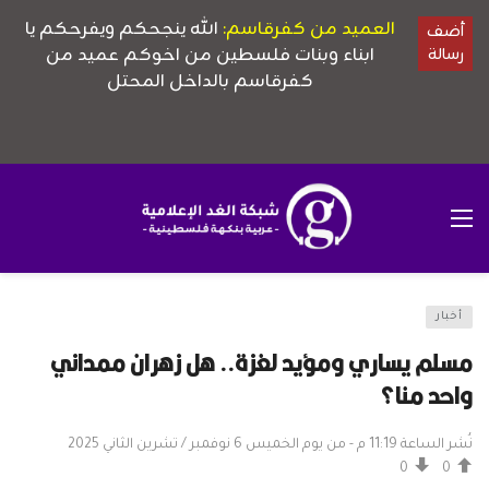
أخبار
مسلم يساري ومؤيد لغزة.. هل زهران ممداني
واحد منا؟
نُشر الساعة 11:19 م - من يوم الخميس 6 نوفمبر / تشرين الثاني 2025
0
0