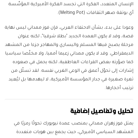
الإنسان المتعدد، الفكرة التي تجسد الفكرة الأميركية المؤسِّسة
أي بوتقة صهر الثقافات (Melting Pot).
وعودا على بدء، بشأن الاحتفاء العربي، فإن فوز ممداني ليس نهاية
قصة، وقد لا يكون العمدة الجديد "بطلا شرقيا"، لكنه عنوان
مرحلة يصبح فيها المسلم واليساري والمهاجر جزءا من المشهد
الديمقراطي. وقد لا يكون ممداني زعيما أمميا، ولا مخلّصا سياسيا
كما صوّرته بعض القراءات العاطفية، لكنه يحمل في صعوده
إشارات إلى تحوّل أعمق في الوعي الغربي نفسه. لقد تسلّل من
ثغرة صغيرة في جدار المؤسسة الأميركية، لا ليهدمها بل ليُعيد
ترتيب أحجارها.
تحليل وتفاصيل إضافية
يمثل فوز زهران ممداني بمنصب عمدة نيويورك تحولًا رمزيًا في
المشهد السياسي الأميركي، حيث يجمع بين هويات متعددة