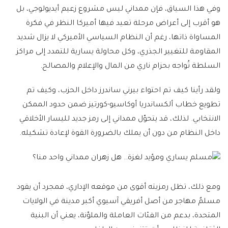
وفي هذا السياق، فإن ممداني ليس مشروع زعيم أيديولوجي، بل
هو أقرب إلى أعراض مرحلة تعيد فيها أميركا النظر في فكرة
المساواة ذاتها، رغم أن النظام السياسي الأميركي لا يزال شديد
المقاومة للتغيير الجذري، وكل محاولة يسارية للتمدد إلى مراكز
السلطة تُواجه بحزام ناري من المال والإعلام والمصالح.
ولقد رأينا كيف تم احتواء بيرني ساندرز داخل الحزب، وكيف تم
تطويع خطاب ألكساندريا أوكاسيو-كورتيز ضمن حدود الممكن
الانتخابي. لذلك، قد يتحوّل ممداني إلى رمز جديد لليسار الأخلاقي
داخل النظام من دون أن يملك بالضرورة القوة لإعادة تشكيله.
ومع ذلك، تظل رمزيته أقوى من موقعه الإداري، فمجرد أن يقود
مسلمٌ مهاجر من أصل أفريقي آسيوي أكبر مدينة في الولايات
المتحدة، بدعم من الفئات العاملة والملوّنة، يعني أن البنية