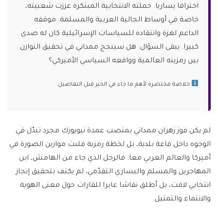
اختراقا يساريا. حملته الانتخابية المبتكرة عززت شعبيته،
خاصة في أوساط الجالية العربية والمسلمة. موقفه
الداعم لغزة وانتقاده للسياسات الإسرائيلية كان له صدى
كبيرا. يبقى السؤال: هل سينجح ممداني في تحقيق التوازن
بين رمزيته العالمية وواقعه السياسي الأميركي؟
خلاصة مختصرة لأهم ما جاء في الخبر قبل التفاصيل
لم يكن فوز زهران ممداني بمنصب عمدة نيويورك مجرد تبدّل في
الوجوه داخل قاعة بلدية، بل لحظة رمزية قلبت موازين الصورة في
أميركا والعالم العربي معا. فالرجل الذي جاء من الهامش، ابن
المهاجرين والمسلم واليساري التقدّمي، لم يكتف بتحقيق إنجاز
انتخابي لافت، بل أطلق نقاشا عابرا للقارات حول معنى الهوية
والانتماء والتمثيل.