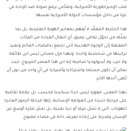
قلب الإمبراطورية الأميركية، وتقدّمي يرفع صوته ضد الإبادة في
غزة من داخل مؤسسات الدولة الأميركية نفسها.
هذا الخليط المعقّد لا يُفهم بمعايير الهوية التقليدية، بل بما
يمثّله من تحوّل ثقافي عميق، أي انتقال القيادة من الفئات
المغلقة إلى الوجوه الهجينة التي تجمع تناقضات العالم وتعيد
تركيبها في شخصية واحدة. وبهذا فإن ممداني ليس ابن طائفة
ولا حزب ولا أيديولوجيا صافية؛ إنه ابن هذا العصر المزدوج، حيث
يمكن أن تكون مسلما واشتراكيا وأميركيا في آنٍ واحد من دون أن
يُلغي أحدها الآخر.
بهذا المعنى، ففوزه ليس حدثا سياسيا فحسب، بل علامة ثقافية
على مرحلة جديدة من العولمة الإنسانية، إنها مرحلة الرموز العابرة
للهويات، التي لا تمثل عرقا أو دينا بعينه، بل تمثل فكرة أوسع عن
الإنسان وقدرته على إعادة تعريف ذاته في فضاء مفتوح.