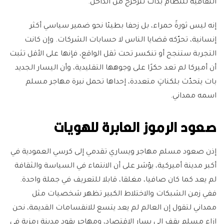
الثقافية للنظام بدأت تتزحزح من الداخل.
إنه ليس ثورةً حمراء، بل زحفا بطيئا نحو ضمير سياسي أكثر
إنسانية، تحرّكه قضايا الناس لا حسابات الشركات. وإن كانت
التجربة ستنجح أو تنكسر تحت ثقل الواقع، فإنها على الأقل تثبت
أن أميركا لم تعد حكرًا على وجوهها التقليدية، وأن اليسار الجديد
بات يتحدّث بلكناتٍ متعددة، إحداها تحمل نبرة مهاجر مسلم
اسمه ممداني.
صعود الرموز العابرة للهويات
إذن صعود مسلم مهاجر ويساري تقدمي إلى كرسي العمودية في
أكبر مدينة أميركية، يؤشر على أن الانتماء في السياسة والثقافة
لم يعد كما كان صافيا، مغلقا، قابلا للتعريف في جملة واحدة.
ففي زمن الشبكات والاختلاط الكبير تظهر شخصيات مثل
ممداني لتقول إن العالم لم يعد يتسع للانقسامات القديمة، نحن
إزاء مسلم يقف إلى يسار الاقتصاد، ومهاجر يقود مدينة رمزية في