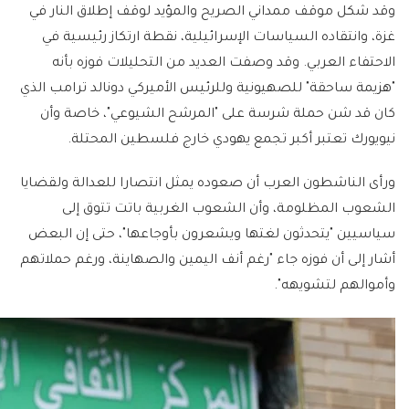
وقد شكل موقف ممداني الصريح والمؤيد لوقف إطلاق النار في
غزة، وانتقاده السياسات الإسرائيلية، نقطة ارتكاز رئيسية في
الاحتفاء العربي. وقد وصفت العديد من التحليلات فوزه بأنه
"هزيمة ساحقة" للصهيونية وللرئيس الأميركي دونالد ترامب الذي
كان قد شن حملة شرسة على "المرشح الشيوعي"، خاصة وأن
نيويورك تعتبر أكبر تجمع يهودي خارج فلسطين المحتلة.
ورأى الناشطون العرب أن صعوده يمثل انتصارا للعدالة ولقضايا
الشعوب المظلومة، وأن الشعوب الغربية باتت تتوق إلى
سياسيين "يتحدثون لغتها ويشعرون بأوجاعها"، حتى إن البعض
أشار إلى أن فوزه جاء "رغم أنف اليمين والصهاينة، ورغم حملاتهم
وأموالهم لتشويهه".