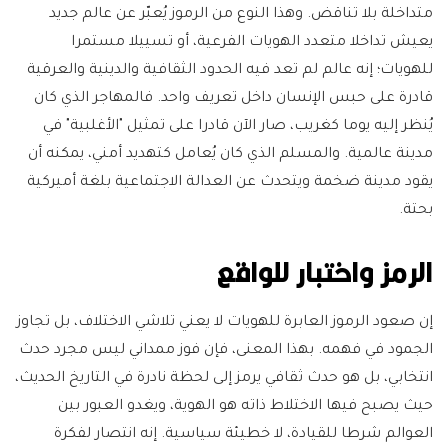
متداخلة بلا تناقض. وهذا النوع من الرموز يُعبّر عن عالم جديد
يعيش تداخلا متعدد الهويات الفرعية، أو تسييلا مستمرا
للهويات؛ إنه عالم لم تعد فيه الحدود الثقافية والدينية والعرقية
قادرة على حبس الإنسان داخل تعريف واحد. فالمهاجر الذي كان
يُنظر إليه يوما كغريب، صار الآن قادرا على تمثيل "الأغلبية" في
مدينة عالمية. والمسلم الذي كان يُعامل كتهديد أمني، يمكنه أن
يقود مدينة ضخمة ويتحدث عن العدالة الاجتماعية بلغة أميركية
بحتة.
الرمز واختبار للواقع
إن صعود الرموز العابرة للهويات لا يعني تلاشي الاختلاف، بل تجاوز
الجمود في فهمه. بهذا المعنى، فإن فوز ممداني ليس مجرد حدث
انتخابي، بل هو حدث ثقافي يرمز إلى لحظة نادرة في التاريخ الحديث،
حيث يصبح فيها الاختلاط ذاته هو الهوية، ويغدو العبور بين
العوالم شرطا للقيادة، لا خطيئة سياسية. إنه انتصار لفكرة