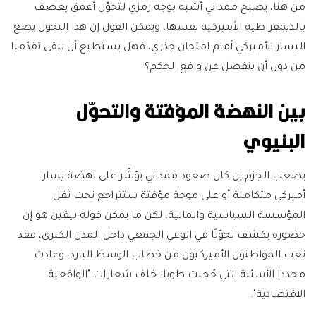
من هنا، يصبح ممداني أشبه بوجه رمزي لتحوّل أعمق يعصف
بالديمقراطية الأميركية نفسها، ويمكن القول إن هذا التحول يضع
اليسار الأميركي أمام امتحان جذري، فهل يستطيع أن يبقى تقدّميا
من دون أن ينفصل عن واقع الحكم؟
بين النهضة المؤقتة والتحوّل
البنيوي
يصعب الجزم إن كان صعود ممداني يؤشّر على نهضة يسار
أميركي متكاملة أو على موجة مؤقتة ستتراجع تحت ثقل
المؤسسة السياسية والمالية. لكن ما يمكن قوله بيقين هو إن
حضوره يكشف تحوّلًا في الوعي الجمعي داخل المدن الكبرى، فقد
تعب المواطنون الأميركيون من خطاب الوسط البارد، وعادت
مجددا الأسئلة التي حُجبت طويلا خلف شعارات "الواقعية
الاقتصادية".