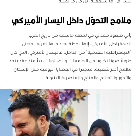
ليس في ما سيفعله، بل في ما يمثّله.
ملامح التحوّل داخل اليسار الأميركي
يأتي صعود ممداني في لحظة حاسمة من تاريخ الحزب
الديمقراطي الأميركي، إنها لحظة يعاد فيها تعريف معنى
"الديمقراطية التقدمية" من الداخل. فاليسار الأميركي، الذي كان
طويلاً صوتا نخبويا في الجامعات والصالونات، بدأ منذ عقد يتخذ
ملامح أكثر شعبية، متجذرا في القضايا اليومية مثل الإسكان
والأجور والتعليم والمناخ والعنصرية البنيوية.