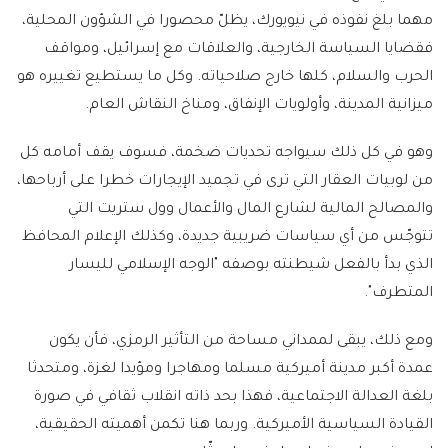
مهما بلغ نفوذه في نيويورك، يظلّ محصورا في الشؤون المحلية،
فقضايا السياسة الخارجية، والعلاقات مع إسرائيل، ومواقف
الحرب والسلام، كلها خارج صلاحياته. وكل ما يستطيع تغييره هو
ميزانية المدينة، وأولويات الإنفاق، ومناخ النقاش العام.
وهو في كل ذلك سيواجه تحديات ضخمة، فسوف يقف أمامه كل
من لوبيات العقار التي ترى في تجميد الإيجارات خطرا على أرباحها،
والمصالح المالية لشارع المال والأعمال وول ستريت التي
تتوجّس من أي سياسات ضريبية جديدة، وكذلك الإعلام المحافظ
الذي بدأ بالفعل شيطنته بوصفه "الوجه الإسلامي لليسار
المتطرف".
ومع ذلك، يبقى لممداني مساحة من التأثير الرمزي، فأن يكون
عمدة أكبر مدينة أميركية مسلما ومهاجرا ومؤيدا لغزة، ومتحدثا
بلغة العدالة الاجتماعية، فهذا بحد ذاته انقلاب ثقافي في صورة
القيادة السياسية الأميركية. وربما هنا تكمن أهميته الحقيقية،