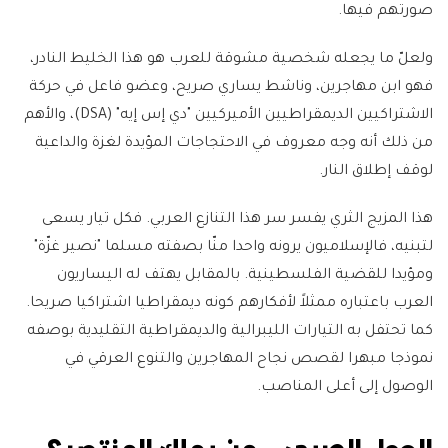
صورتهم فيها.
ولعلّ ما يجعله شخصية مشوقة للعرب هو هذا الخليط النادر،
فهو ابن مهاجرين، وناشط يساري صريح، وعضو فاعل في حركة
الاشتراكيين الديمقراطيين الأميركيين "دي إس إيه" (DSA)، والأهم
من ذلك أنه وجه معروف في الاحتجاجات المؤيدة لغزة والداعية
لوقف إطلاق النار.
هذا المزيج الثري يفسر سر هذا التنازع العربي. فكل تيار يسعى
لتبنيه، فالإسلاميون يرونه واحدا منّا بصفته مسلما "نصير غزّة"
ومؤيدا للقضية الفلسطينية. بالمقابل يهتف له اليساريون
العرب باعتباره ممثلاً لأفكارهم كونه ديمقراطيا اشتراكيا صريحا.
كما تحتفل به التيارات الليبرالية والديمقراطية التقليدية بوصفه
نموذجا مبهرا لقصص نجاح المهاجرين والتنوع العرقي في
الوصول إلى أعلى المناصب.