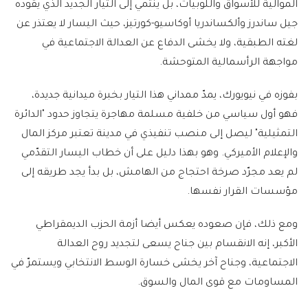
الموالية للأسواق واللوبيات، بل ينتمي إلى التيار الجديد الذي يقوده
جيل ساندرز وألكساندريا أوكاسيو-كورتيز، حيث اليسار لا يعتذر عن
لغته الطبقية، ولا يخشى الدفاع عن العدالة الاجتماعية في
مواجهة الرأسمالية المتوحشة.
بفوزه في نيويورك، يمدّ ممداني هذا التيار بخبرة ميدانية جديدة،
فهو أول سياسي من خلفية مسلمة مهاجرة يتجاوز حدود "الدائرة
التمثيلية" ليصل إلى منصب تنفيذي في مدينة تعتبر مركز المال
والإعلام الأميركي. وهو بهذا دليل على أن خطاب اليسار التقدّمي
لم يعد مجرّد صرخة احتجاج من الهامش، بل بدأ يجد طريقه إلى
مؤسسات القرار نفسها.
ومع ذلك، فإن صعوده يعكس أيضا أزمة الحزب الديمقراطي
الأكبر، إنه الانقسام بين جناح يسعى لتجديد روح العدالة
الاجتماعية، وجناح آخر يخشى خسارة الوسط الانتخابي ويستمرّ في
المساومات مع قوى المال والسوق.