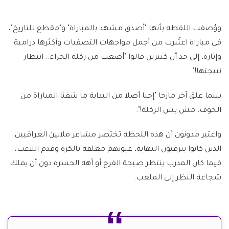
ووُصفت اللقطة بأنها "أصدق مشهد بالمباراة" و"مقطع للتاريخ"،
في مباراة اعتُبرت من أجمل مواجهات التصفيات وأكثرها درامية
وإثارة، إلى حد أن كثيرين قالوا "أصعب من ركلة الجزاء.. انتظار
نتيجتها!".
بينما علق آخر مازحا "إحنا أصلا من البداية ما شفنا المباراة من
الخوف، مش بس الركلة!".
واعتبر مدونون أن هذه اللحظة تختصر مشاعر ملايين العراقيين
الذين كانوا يترقبون النهاية، عيونهم معلقة بالكرة وقدم اللاعب،
فيما كان المدرب ينتظر صيحة الفرح أو آهة الحسرة دون أن يملك
شجاعة النظر إلى الملعب.