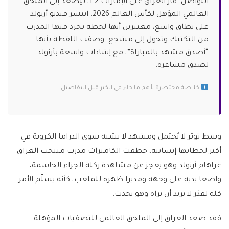
التواصل. فاز العراق على الإمارات 2-1، ليصعد إلى الملحق
العالمي المؤهل لكأس العالم 2026. انتشر فيديو أرنولد
على نطاق واسع، معتبرين أنها لحظة تجرد فيها المدرب
من التكتيك وتحول إلى مشجع. وصفت اللقطة بأنها
“أصدق مشهد بالمباراة”، مع إشادات واسعة بأرنولد
لصدق مشاعره.
خلاصة مختصرة لأهم ما جاء في الخبر قبل التفاصيل
وسط توتر لا يُحتمل ومشهد لا يشبه سوى الدراما الكروية في
أكثر لحظاتها إنسانية، خطفت الكاميرات مدرب منتخب العراق
غراهام أرنولد وهو يعجز عن مشاهدة ركلة الجزاء الحاسمة،
واضعا يديه على وجهه ومديرا ظهره للملعب، كأنه يسلّم الأمر
كله لقدَر لا يريد أن يراه وهو يحدث.
فقد صعد العراق إلى الملحق العالمي للتصفيات المؤهلة