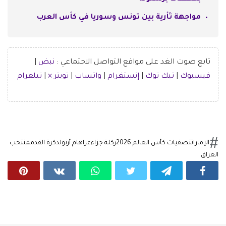
مواجهة ثأرية بين تونس وسوريا في كأس العرب
تابع صوت الغد على مواقع التواصل الاجتماعي :
نبض
|
فيسبوك
|
تيك توك
|
إنستغرام
|
واتساب
|
تويتر ×
|
تيلغرام
الإمارات
تصفيات كأس العالم 2026
ركلة جزاء
غراهام أرنولد
كرة القدم
منتخب
العراق